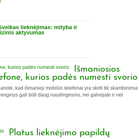
Sveikas lieknėjimas: mityba ir
fizinis aktyvumas
Išmaniosios
efone, kurios padės numesti svorio
ote, kad išmanieji mobilūs telefonai yra skirti tik skambinimui
renginys gali būti daug naudingesnis, nei galvojate ir net
Platus lieknėjimo papildų