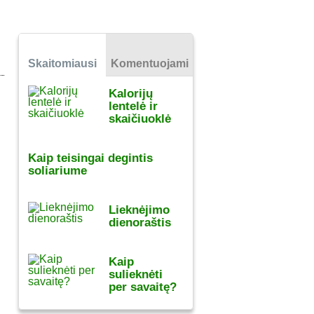
Skaitomiausi
Komentuojami
Kalorijų
lentelė ir
skaičiuoklė
Kaip teisingai degintis
soliariume
Lieknėjimo
dienoraštis
Kaip
sulieknėti
per savaitę?