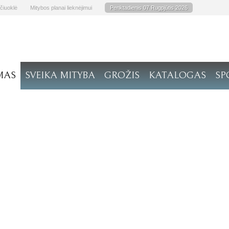
čiuoklė
Mitybos planai lieknėjimui
Penktadienis 07 Rugpjūtis 2026
MAS
SVEIKA MITYBA
GROŽIS
KATALOGAS
SP