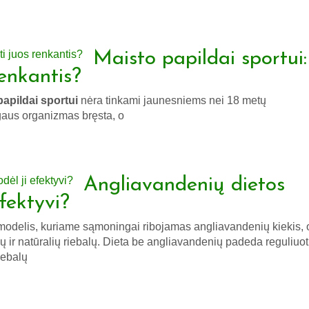
Maisto papildai sportui:
renkantis?
papildai sportui
nėra tinkami jaunesniems nei 18 metų
aus organizmas bręsta, o
Angliavandenių dietos
efektyvi?
 modelis, kuriame sąmoningai ribojamas angliavandenių kiekis, 
 ir natūralių riebalų. Dieta be angliavandenių padeda reguliuot
riebalų