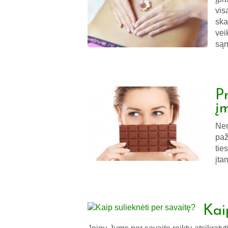
vis
ska
vei
sąm
P
į
Nen
paž
tie
įta
Kai