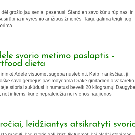
k dėl grožio jau seniai pasenusi. Šiandien savo kūnu rūpinasi ir
 susirūpina ir vyresnio amžiaus žmonės. Taigi, galima teigti, jog
norima
ele svorio metimo paslaptis -
rtfood dieta
ininkė Adele visuomet sugeba nustebinti. Kaip ir anksčiau, ji
loškė savo gerbėjus pasirodydama Drake gimtadienio vakarėlio
tėje stipriai sukūdusi ir numetusi beveik 20 kilogramų! Daugybe
, net ir tiems, kurie nepraleidžia nei vienos naujienos
ročiai, leidžiantys atsikratyti svori
asta manyti, kad svoris gali kristi tik tuomet, kai akylai stebimas