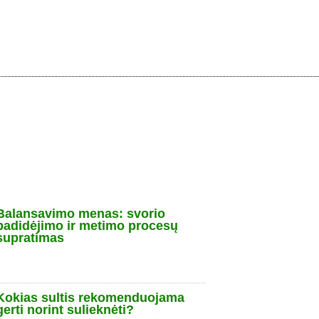
Balansavimo menas: svorio
padidėjimo ir metimo procesų
supratimas
Kokias sultis rekomenduojama
gerti norint sulieknėti?