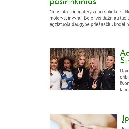
pasirinkimas
Nuostata, jog moterys nori sulieknėti ti
moterys, ir vyrai. Beje, vis dažniau tuo
egzistuoja daugybė priežasčių, kodėl 
Ad
Si
Dain
prib
šven
fanų
Įp
Įpr