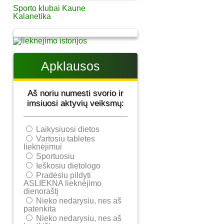
Sporto klubai Kaune
Kalanetika
Apklausos
Aš noriu numesti svorio ir
imsiuosi aktyvių veiksmų:
Laikysiuosi dietos
Vartosiu tabletes
lieknėjimui
Sportuosiu
Ieškosiu dietologo
Pradėsiu pildyti
ASLIEKNA lieknėjimo
dienoraštį
Nieko nedarysiu, nes aš
patenkita
Nieko nedarysiu, nes aš