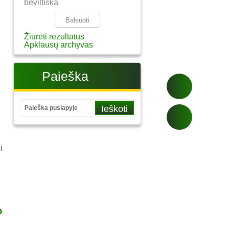
beviltiška
Žiūrėti rezultatus
Apklausų archyvas
Paieška
i
o