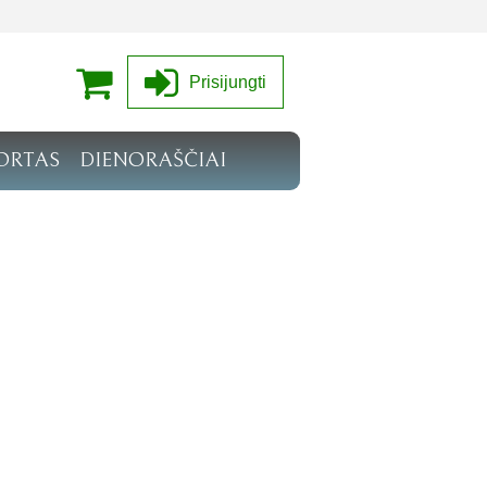
Prisijungti
ORTAS
DIENORAŠČIAI