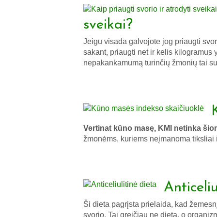
sveikai?
Jeigu visada galvojote jog priaugti svo
sakant, priaugti net ir kelis kilogramus y
nepakankamumą turinčių žmonių tai suv
Vertinat kūno masę, KMI netinka š
žmonėms, kuriems neįmanoma tiksliai 
Anticeliu
Ši dieta pagrįsta prielaida, kad žemes
svorio. Tai greičiau ne dieta, o organiz