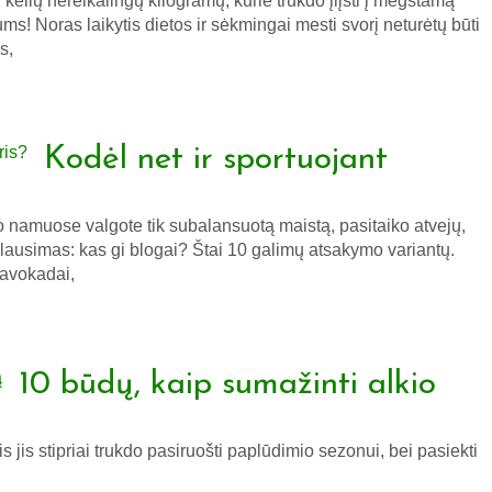
i kelių nereikalingų kilogramų, kurie trukdo įlįsti į mėgstamą
ums! Noras laikytis dietos ir sėkmingai mesti svorį neturėtų būti
s,
Kodėl net ir sportuojant
 o namuose valgote tik subalansuotą maistą, pasitaiko atvejų,
klausimas: kas gi blogai? Štai 10 galimų atsakymo variantų.
 avokadai,
10 būdų, kaip sumažinti alkio
is jis stipriai trukdo pasiruošti paplūdimio sezonui, bei pasiekti