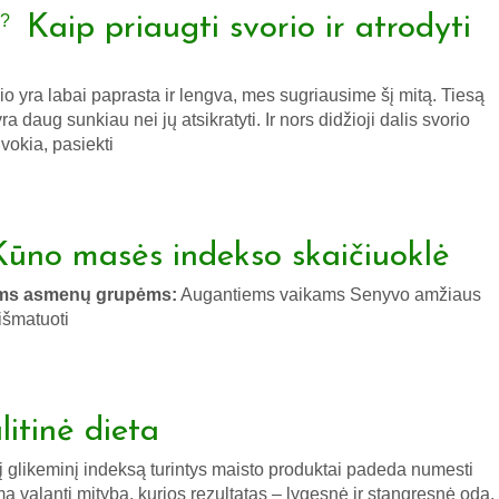
Kaip priaugti svorio ir atrodyti
rio yra labai paprasta ir lengva, mes sugriausime šį mitą. Tiesą
ra daug sunkiau nei jų atsikratyti. Ir nors didžioji dalis svorio
okia, pasiekti
Kūno masės indekso skaičiuoklė
ioms asmenų grupėms:
Augantiems vaikams Senyvo amžiaus
išmatuoti
litinė dieta
nį glikeminį indeksą turintys maisto produktai padeda numesti
mą valanti mityba, kurios rezultatas – lygesnė ir stangresnė oda.