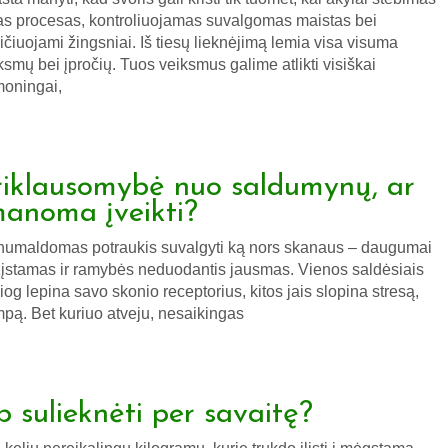
as procesas, kontroliuojamas suvalgomas maistas bei
ičiuojami žingsniai. Iš tiesų lieknėjimą lemia visa visuma
ksmų bei įpročių. Tuos veiksmus galime atlikti visiškai
oningai,
riklausomybė nuo saldumynų, ar
manoma įveikti?
umaldomas potraukis suvalgyti ką nors skanaus – daugumai
įstamas ir ramybės neduodantis jausmas. Vienos saldėsiais
siog lepina savo skonio receptorius, kitos jais slopina stresą,
mpą. Bet kuriuo atveju, nesaikingas
p sulieknėti per savaitę?