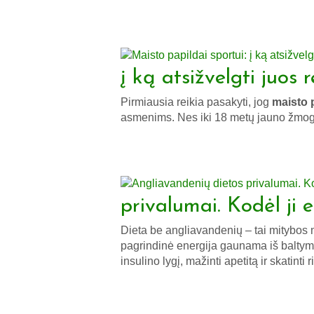
į ką atsižvelgti juos 
Pirmiausia reikia pasakyti, jog
maisto 
asmenims. Nes iki 18 metų jauno žmog
privalumai. Kodėl ji 
Dieta be angliavandenių – tai mitybos
pagrindinė energija gaunama iš baltymų
insulino lygį, mažinti apetitą ir skatinti 