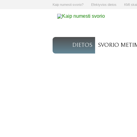
Kaip numesti svorio?
Efektyvios dietos
KMI skai
DIETOS
SVORIO METI