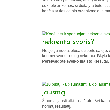
Jeigu Jums per savaitę reiktų atsikratyt
suknelę ar kelnes, ši dieta yra būtent J
kančia ar tiesioginis organizmo alinima
nekrenta svoris?
Net jeigu nuolat plušate sporto salėje,
kuomet svoris tiesiog nekrenta. Iškyla 
Persivalgote sveiko maisto
Riešutai,
jausmą
Žinoma, jausti alkį – natūralu. Bet karta
norimų rezultatų.