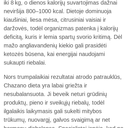
iki 8 kg, o dienos kalorijų suvartojimas dažnai
neviršija 800–1000 kcal. Dietoje dominuoja
kiaušiniai, liesa mėsa, citrusiniai vaisiai ir
daržovės, todėl organizmas patenka į kalorijų
deficitą, kuris ir lemia spartų svorio kritimą. Dėl
mažo angliavandenių kiekio gali prasidėti
ketozės būsena, kai energijai naudojami
sukaupti riebalai.
Nors trumpalaikiai rezultatai atrodo patrauklūs,
Chazano dieta yra labai griežta ir
nesubalansuota. Ji beveik neturi grūdinių
produktų, pieno ir sveikųjų riebalų, todėl
ilgalaikis laikymasis gali sukelti mitybos
trūkumų, nuovargį, galvos svaigimą ar net