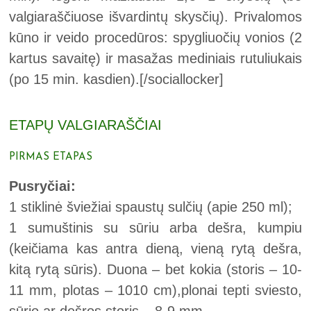
valgiaraščiuose išvardintų skysčių). Privalomos
kūno ir veido procedūros: spygliuočių vonios (2
kartus savaitę) ir masažas mediniais rutuliukais
(po 15 min. kasdien).
[/sociallocker]
ETAPŲ VALGIARAŠČIAI
PIRMAS ETAPAS
Pusryčiai:
1 stiklinė šviežiai spaustų sulčių (apie 250 ml);
1 sumuštinis su sūriu arba dešra, kumpiu
(keičiama kas antra dieną, vieną rytą dešra,
kitą rytą sūris). Duona – bet kokia (storis – 10-
11 mm, plotas – 1010 cm),plonai tepti sviesto,