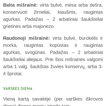
Balta mišrainė:
virta bulvė, mėsa arba dešra,
konservuoti žirneliai, kiaušinis, raugintas
agurkas. Padažas – 2 arbatiniai šaukšteliai
grietinės arba majonezo.
Raudonoji mišrainė:
virta bulvė, burokėlis ir
morka, raugintas kopūstas ir raugintas
agurkas, svogūnas. Padažas – 2 arbatiniai
šaukšteliai aliejaus. Prie šios mišrainės valgomi
arba 1 valg. šaukštas žuvies konservų, arba 3-
4 šprotai.
VARŠKĖS DIENA
Vieną kartą savaitėje (per varškės iškrovos