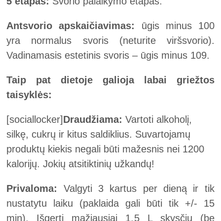
5 etapas:
Svorio palaikymo etapas.
Antsvorio apskaičiavimas:
ūgis minus 100
yra normalus svoris (neturite viršsvorio).
Vadinamasis estetinis svoris – ūgis minus 109.
Taip pat dietoje galioja labai griežtos
taisyklės:
[sociallocker]
Draudžiama:
Vartoti alkoholį,
silkę, cukrų ir kitus saldiklius. Suvartojamų
produktų kiekis negali būti mažesnis nei 1200
kalorijų. Jokių atsitiktinių užkandų!
Privaloma:
Valgyti 3 kartus per dieną ir tik
nustatytu laiku (paklaida gali būti tik +/- 15
min). Išgerti mažiausiai 1,5 L skysčių (be