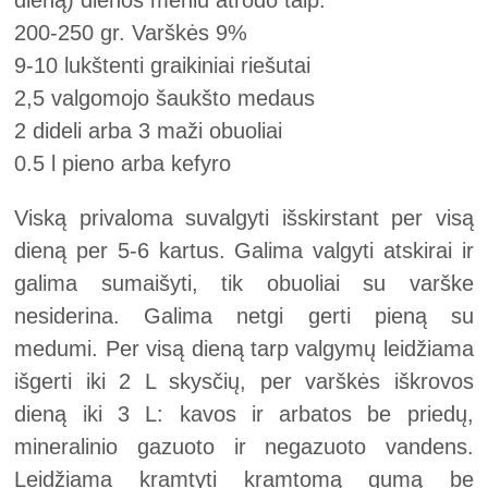
dieną) dienos meniu atrodo taip:
200-250 gr. Varškės 9%
9-10 lukštenti graikiniai riešutai
2,5 valgomojo šaukšto medaus
2 dideli arba 3 maži obuoliai
0.5 l pieno arba kefyro
Viską privaloma suvalgyti išskirstant per visą
dieną per 5-6 kartus. Galima valgyti atskirai ir
galima sumaišyti, tik obuoliai su varške
nesiderina. Galima netgi gerti pieną su
medumi. Per visą dieną tarp valgymų leidžiama
išgerti iki 2 L skysčių, per varškės iškrovos
dieną iki 3 L: kavos ir arbatos be priedų,
mineralinio gazuoto ir negazuoto vandens.
Leidžiama kramtyti kramtomą gumą be