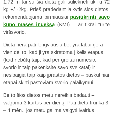
1.72 m tai su šia dieta gali sulieknėti tik iki 72
kg +/ -2kg. Prieš pradedant laikytis šios dietos,
rekomenduojama pirmiausiai
pasitikrinti savo
kūno masės indeksą
(KMI) – ar tikrai turite
viršsvorio.
Dieta nėra pati lengviausia bet yra labai gera
vien dėl to, kad ji yra skirstoma į kelis etapus
(kad nebūtų taip, kad per greitai numesite
svorio ir taip pakenksite savo sveikatai) ir
nesibaigia taip kaip įprastos dietos – paskutiniai
etapai skirti pastoviam svorio palaikymui.
Be to šios dietos metu nereikia badauti –
valgoma 3 kartus per dieną. Pati dieta trunka 3
– 4 mėn., jos metu galima valgyti įvairius