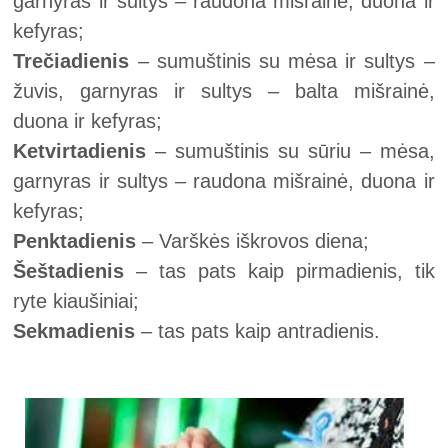
garnyras ir sultys – raudona mišrainė, duona ir
kefyras;
Trečiadienis
– sumuštinis su mėsa ir sultys –
žuvis, garnyras ir sultys – balta mišrainė,
duona ir kefyras;
Ketvirtadienis
– sumuštinis su sūriu – mėsa,
garnyras ir sultys – raudona mišrainė, duona ir
kefyras;
Penktadienis
– Varškės iškrovos diena;
Šeštadienis
– tas pats kaip pirmadienis, tik
ryte kiaušiniai;
Sekmadienis
– tas pats kaip antradienis.