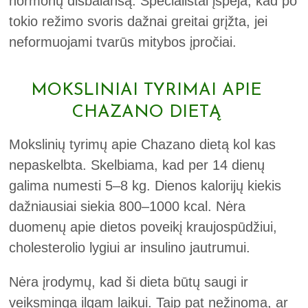
hormonų disbalansą. Specialistai įspėja, kad po
tokio režimo svoris dažnai greitai grįžta, jei
neformuojami tvarūs mitybos įpročiai.
MOKSLINIAI TYRIMAI APIE
CHAZANO DIETĄ
Mokslinių tyrimų apie Chazano dietą kol kas
nepaskelbta. Skelbiama, kad per 14 dienų
galima numesti 5–8 kg. Dienos kalorijų kiekis
dažniausiai siekia 800–1000 kcal. Nėra
duomenų apie dietos poveikį kraujospūdžiui,
cholesterolio lygiui ar insulino jautrumui.
Nėra įrodymų, kad ši dieta būtų saugi ir
veiksminga ilgam laikui. Taip pat nežinoma, ar