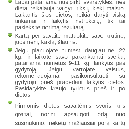
Labai patariama nusipirkti svarstykles, nes
dieta reikalauja valgyti tikslų kiekį maisto.
Laikantis šios dietos, reikia daryti viską
tinkamai ir laikytis instrukcijų, tik tai
pasieksite norimą rezultatą.
Kartą per savaitę matuokite savo krūtinę,
juosmenį, kaklą, šlaunis.
Jeigu planuojate numesti daugiau nei 22
kg. ir laikote savo pakankamai sveiku,
patariama numetus 9-11 kg. lankytis pas
gydytoją. Jeigu vartojate vaistus,
rekomenduojama pasikonsultuoti su
gydytoju prieš pradedant laikytis dietos.
Pasidarykite kraujo tyrimus prieš ir po
dietos.
Pirmomis dietos savaitėmis svoris kris
greitai, norint apsaugoti odą nuo
susmukimo, reikėtų mažiausiai porą kartų