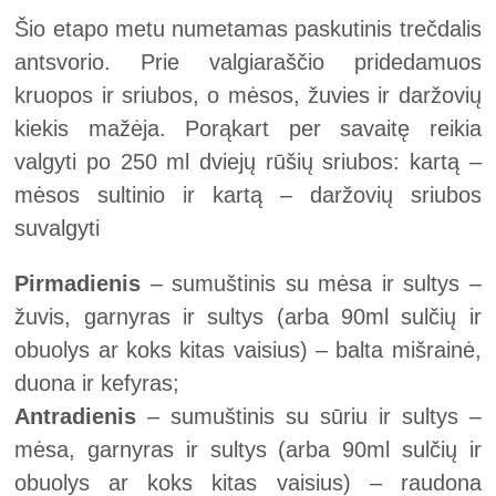
Šio etapo metu numetamas paskutinis trečdalis
antsvorio. Prie valgiaraščio pridedamuos
kruopos ir sriubos, o mėsos, žuvies ir daržovių
kiekis mažėja. Porąkart per savaitę reikia
valgyti po 250 ml dviejų rūšių sriubos: kartą –
mėsos sultinio ir kartą – daržovių sriubos
suvalgyti
Pirmadienis
– sumuštinis su mėsa ir sultys –
žuvis, garnyras ir sultys (arba 90ml sulčių ir
obuolys ar koks kitas vaisius) – balta mišrainė,
duona ir kefyras;
Antradienis
– sumuštinis su sūriu ir sultys –
mėsa, garnyras ir sultys (arba 90ml sulčių ir
obuolys ar koks kitas vaisius) – raudona