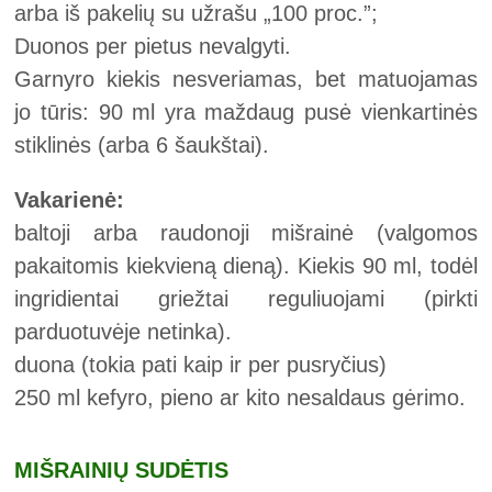
arba iš pakelių su užrašu „100 proc.”;
Duonos per pietus nevalgyti.
Garnyro kiekis nesveriamas, bet matuojamas
jo tūris: 90 ml yra maždaug pusė vienkartinės
stiklinės (arba 6 šaukštai).
Vakarienė:
baltoji arba raudonoji mišrainė (valgomos
pakaitomis kiekvieną dieną). Kiekis 90 ml, todėl
ingridientai griežtai reguliuojami (pirkti
parduotuvėje netinka).
duona (tokia pati kaip ir per pusryčius)
250 ml kefyro, pieno ar kito nesaldaus gėrimo.
MIŠRAINIŲ SUDĖTIS