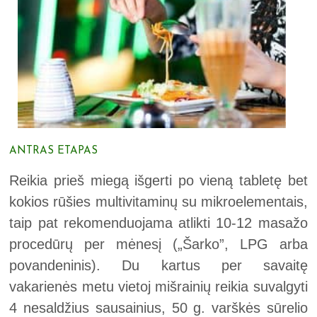
ANTRAS ETAPAS
Reikia prieš miegą išgerti po vieną tabletę bet
kokios rūšies multivitaminų su mikroelementais,
taip pat rekomenduojama atlikti 10-12 masažo
procedūrų per mėnesį („Šarko”, LPG arba
povandeninis). Du kartus per savaitę
vakarienės metu vietoj mišrainių reikia suvalgyti
4 nesaldžius sausainius, 50 g. varškės sūrelio