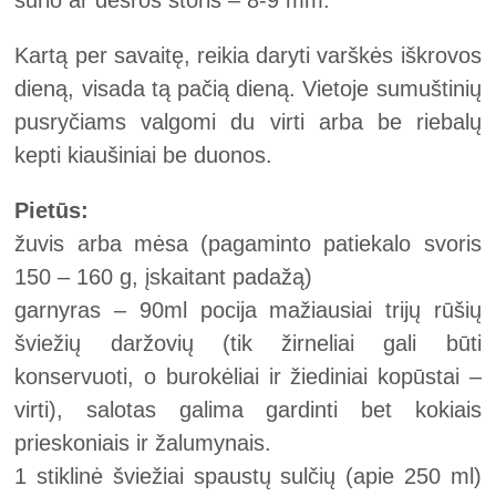
sūrio ar dešros storis – 8-9 mm.
Kartą per savaitę, reikia daryti varškės iškrovos
dieną, visada tą pačią dieną. Vietoje sumuštinių
pusryčiams valgomi du virti arba be riebalų
kepti kiaušiniai be duonos.
Pietūs:
žuvis arba mėsa (pagaminto patiekalo svoris
150 – 160 g, įskaitant padažą)
garnyras – 90ml pocija mažiausiai trijų rūšių
šviežių daržovių (tik žirneliai gali būti
konservuoti, o burokėliai ir žiediniai kopūstai –
virti), salotas galima gardinti bet kokiais
prieskoniais ir žalumynais.
1 stiklinė šviežiai spaustų sulčių (apie 250 ml)