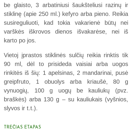
be glaisto, 3 arbatiniusi šaukšteliusi razinų ir
stiklinę (apie 250 ml.) kefyro arba pieno. Reikia
susireguliuoti, kad tokia vakarienė būtų nei
varškės iškrovos dienos išvakarėse, nei iš
karto po jos.
Vietoj įprastos stiklinės sulčių reikia rinktis tik
90 ml, dėl to prisideda vaisiai arba uogos
rinkitės iš šių: 1 apelsinas, 2 mandarinai, pusė
greipfruto, 1 obuolys arba kriaušė, 80 g
vynuogių, 100 g uogų be kauliukų (pvz.
braškės) arba 130 g – su kauliukais (vyšnios,
slyvos ir t.t.).
TREČIAS ETAPAS