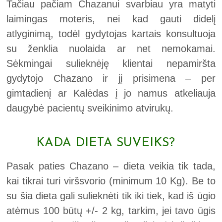
Tačiau pačiam Chazanui svarbiau yra matyti
laimingas moteris, nei kad gauti didelį
atlyginimą, todėl gydytojas kartais konsultuoja
su ženklia nuolaida ar net nemokamai.
Sėkmingai sulieknėję klientai nepamiršta
gydytojo Chazano ir jį prisimena – per
gimtadienį ar Kalėdas į jo namus atkeliauja
daugybė pacientų sveikinimo atvirukų.
KADA DIETA SUVEIKS?
Pasak paties Chazano – dieta veikia tik tada,
kai tikrai turi viršsvorio (minimum 10 Kg). Be to
su šia dieta gali sulieknėti tik iki tiek, kad iš ūgio
atėmus 100 būtų +/- 2 kg, tarkim, jei tavo ūgis