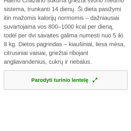
Haimo Chazano sukurta griežta svorio metimo
sistema, trunkanti 14 dienų. Ši dieta pasižymi
itin mažomis kalorijų normomis – dažniausiai
suvartojama vos 800–1000 kcal per dieną,
todėl per dvi savaites galima numesti nuo 5 iki
8 kg. Dietos pagrindas – kiaušiniai, liesa mėsa,
citrusiniai vaisiai, griežtai ribojant
angliavandenius, cukrų ir riebalus.
Parodyti turinio lentelę