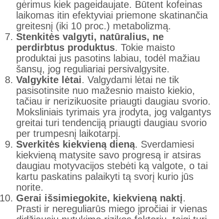
gėrimus kiek pageidaujate. Būtent kofeinas
laikomas itin efektyviai priemone skatinančia
greitesnį (iki 10 proc.) metabolizmą.
Stenkitės valgyti, natūralius, ne
perdirbtus produktus
. Tokie maisto
produktai jus pasotins labiau, todėl mažiau
šansų, jog reguliariai persivalgysite.
Valgykite lėtai
. Valgydami lėtai ne tik
pasisotinsite nuo mažesnio maisto kiekio,
tačiau ir nerizikuosite priaugti daugiau svorio.
Moksliniais tyrimais yra įrodyta, jog valgantys
greitai turi tendenciją priaugti daugiau svorio
per trumpesnį laikotarpį.
Sverkitės kiekvieną dieną
. Sverdamiesi
kiekvieną matysite savo progresą ir atsiras
daugiau motyvacijos stebėti ką valgote, o tai
kartu paskatins palaikyti tą svorį kurio jūs
norite.
Gerai išsimiegokite, kiekvieną naktį
.
Prasti ir nereguliarūs miego įpročiai ir vienas