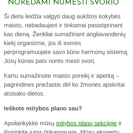
NORĖDAMI NUMESTI SVORIO
Ši dieta leidžia valgyti daug aukštos kokybės
maisto, nebadaujant ir tinkamai pasistiprinant
kas dieną. Ženkliai sumažinant angliavandenių
kiekį organizme, jūs iš esmės
perprogramuojate savo kūno harmonų sistemą.
Jūsų kūnas pats norės mesti svorį.
Kartu sumažinsite maisto poreikį ir apetitą –
pagrindines priežastis dėl ko žmonės apskritai
atsisako dietos.
Ieškote mitybos plano sau?
Apsilankykite mūsų
mitybos planų sekcijoje
ir
išsirinkite jums tinkamiausią. Mūsų ekspertų