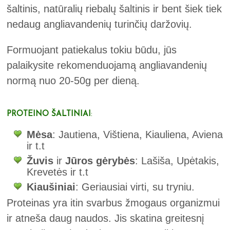
šaltinis, natūralių riebalų šaltinis ir bent šiek tiek
nedaug angliavandenių turinčių daržovių.
Formuojant patiekalus tokiu būdu, jūs
palaikysite rekomenduojamą angliavandenių
normą nuo 20-50g per dieną.
PROTEINO ŠALTINIAI
:
Mėsa
: Jautiena, Vištiena, Kiauliena, Aviena
ir t.t
Žuvis
ir
Jūros gėrybės
: Lašiša, Upėtakis,
Krevetės ir t.t
Kiaušiniai
: Geriausiai virti, su tryniu.
Proteinas yra itin svarbus žmogaus organizmui
ir atneša daug naudos. Jis skatina greitesnį