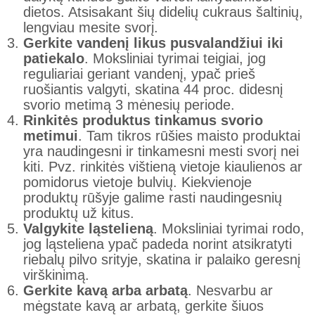
dietos. Atsisakant šių didelių cukraus šaltinių,
lengviau mesite svorį.
Gerkite vandenį likus pusvalandžiui iki
patiekalo
. Moksliniai tyrimai teigiai, jog
reguliariai geriant vandenį, ypač prieš
ruošiantis valgyti, skatina 44 proc. didesnį
svorio metimą 3 mėnesių periode.
Rinkitės produktus tinkamus svorio
metimui
. Tam tikros rūšies maisto produktai
yra naudingesni ir tinkamesni mesti svorį nei
kiti. Pvz. rinkitės vištieną vietoje kiaulienos ar
pomidorus vietoje bulvių. Kiekvienoje
produktų rūšyje galime rasti naudingesnių
produktų už kitus.
Valgykite ląstelieną
. Moksliniai tyrimai rodo,
jog ląsteliena ypač padeda norint atsikratyti
riebalų pilvo srityje, skatina ir palaiko geresnį
virškinimą.
Gerkite kavą arba arbatą
. Nesvarbu ar
mėgstate kavą ar arbatą, gerkite šiuos