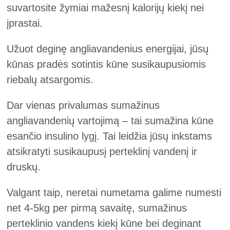
suvartosite žymiai mažesnį kalorijų kiekį nei
įprastai.
Užuot deginę angliavandenius energijai, jūsų
kūnas pradės sotintis kūne susikaupusiomis
riebalų atsargomis.
Dar vienas privalumas sumažinus
angliavandenių vartojimą – tai sumažina kūne
esančio insulino lygį. Tai leidžia jūsų inkstams
atsikratyti susikaupusį perteklinį vandenį ir
druskų.
Valgant taip, neretai numetama galime numesti
net 4-5kg per pirmą savaitę, sumažinus
perteklinio vandens kiekį kūne bei deginant