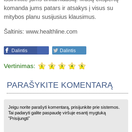
komanda jums patars ir atsakys į visus su
mitybos planu susijusius klausimus.
Šaltinis:
www.healthline.com
Dalintis
Dalintis
Vertinimas:
1
2
3
4
5
PARAŠYKITE KOMENTARĄ