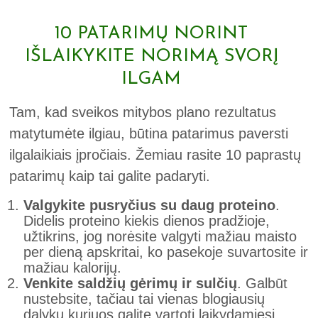
10 PATARIMŲ NORINT
IŠLAIKYKITE NORIMĄ SVORĮ
ILGAM
Tam, kad sveikos mitybos plano rezultatus
matytumėte ilgiau, būtina patarimus paversti
ilgalaikiais įpročiais. Žemiau rasite 10 paprastų
patarimų kaip tai galite padaryti.
Valgykite pusryčius su daug proteino
.
Didelis proteino kiekis dienos pradžioje,
užtikrins, jog norėsite valgyti mažiau maisto
per dieną apskritai, ko pasekoje suvartosite ir
mažiau kalorijų.
Venkite saldžių gėrimų ir sulčių
. Galbūt
nustebsite, tačiau tai vienas blogiausių
dalykų kuriuos galite vartoti laikydamiesi