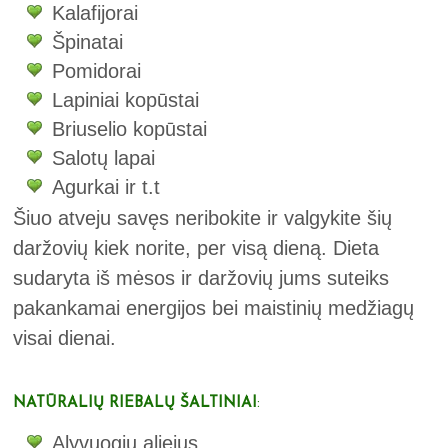
Kalafijorai
Špinatai
Pomidorai
Lapiniai kopūstai
Briuselio kopūstai
Salotų lapai
Agurkai ir t.t
Šiuo atveju savęs neribokite ir valgykite šių
daržovių kiek norite, per visą dieną. Dieta
sudaryta iš mėsos ir daržovių jums suteiks
pakankamai energijos bei maistinių medžiagų
visai dienai.
NATŪRALIŲ RIEBALŲ ŠALTINIAI
:
Alyvuogių aliejus