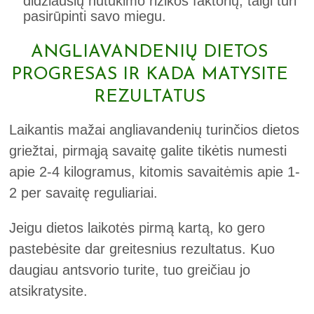
didžiausių nutukimo rizikos faktorių, taigi turi
pasirūpinti savo miegu.
ANGLIAVANDENIŲ DIETOS
PROGRESAS IR KADA MATYSITE
REZULTATUS
Laikantis mažai angliavandenių turinčios dietos
griežtai, pirmąją savaitę galite tikėtis numesti
apie 2-4 kilogramus, kitomis savaitėmis apie 1-
2 per savaitę reguliariai.
Jeigu dietos laikotės pirmą kartą, ko gero
pastebėsite dar greitesnius rezultatus. Kuo
daugiau antsvorio turite, tuo greičiau jo
atsikratysite.