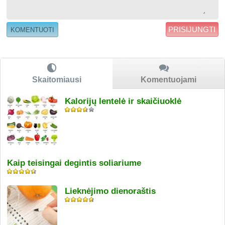
PRISIJUNGTI
Skaitomiausi
Komentuojami
Kalorijų lentelė ir skaičiuoklė
Kaip teisingai degintis soliariume
Lieknėjimo dienoraštis