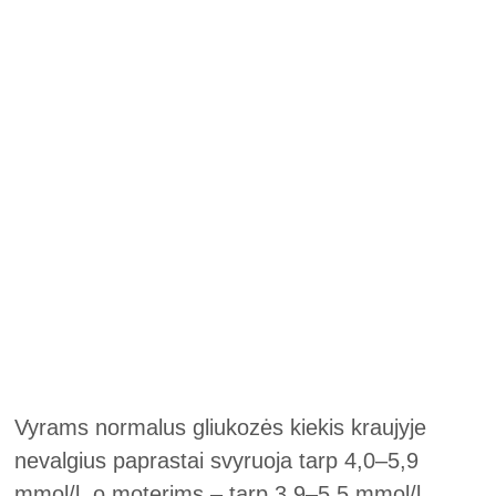
Vyrams normalus gliukozės kiekis kraujyje
nevalgius paprastai svyruoja tarp 4,0–5,9
mmol/l, o moterims – tarp 3,9–5,5 mmol/l.