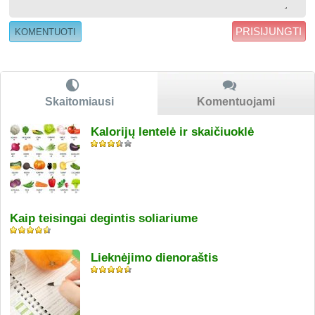
PRISIJUNGTI
Skaitomiausi
Komentuojami
Kalorijų lentelė ir skaičiuoklė
Kaip teisingai degintis soliariume
Lieknėjimo dienoraštis