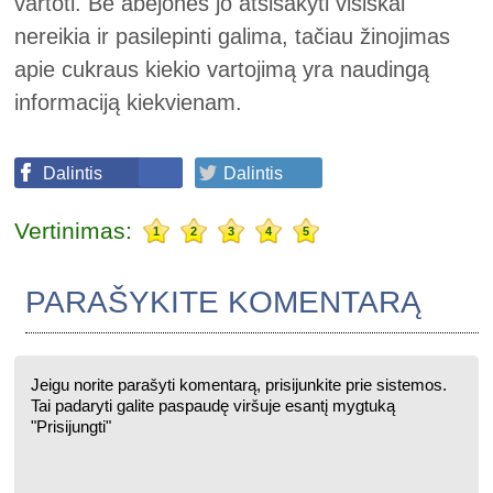
vartoti. Be abejonės jo atsisakyti visiškai
nereikia ir pasilepinti galima, tačiau žinojimas
apie cukraus kiekio vartojimą yra naudingą
informaciją kiekvienam.
Dalintis
Dalintis
Vertinimas:
1
2
3
4
5
PARAŠYKITE KOMENTARĄ