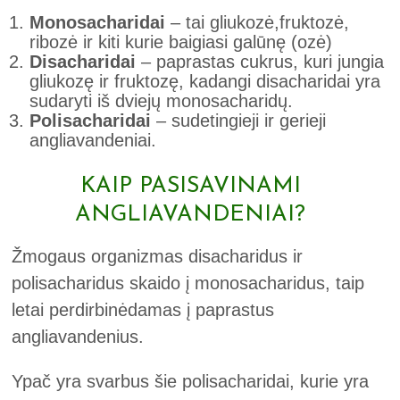
Monosacharidai
– tai gliukozė,fruktozė,
ribozė ir kiti kurie baigiasi galūnę (ozė)
Disacharidai
– paprastas cukrus, kuri jungia
gliukozę ir fruktozę, kadangi disacharidai yra
sudaryti iš dviejų monosacharidų.
Polisacharidai
– sudetingieji ir gerieji
angliavandeniai.
KAIP PASISAVINAMI
ANGLIAVANDENIAI?
Žmogaus organizmas disacharidus ir
polisacharidus skaido į monosacharidus, taip
letai perdirbinėdamas į paprastus
angliavandenius.
Ypač yra svarbus šie polisacharidai, kurie yra