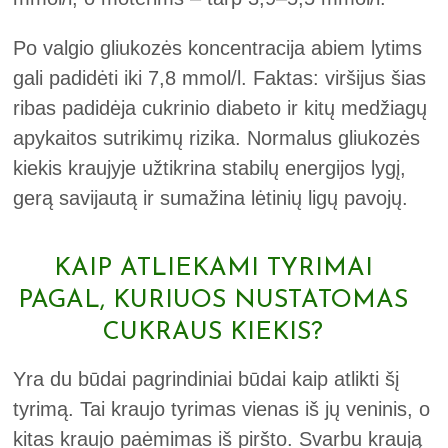
Po valgio gliukozės koncentracija abiem lytims
gali padidėti iki 7,8 mmol/l. Faktas: viršijus šias
ribas padidėja cukrinio diabeto ir kitų medžiagų
apykaitos sutrikimų rizika. Normalus gliukozės
kiekis kraujyje užtikrina stabilų energijos lygį,
gerą savijautą ir sumažina lėtinių ligų pavojų.
KAIP ATLIEKAMI TYRIMAI
PAGAL, KURIUOS NUSTATOMAS
CUKRAUS KIEKIS?
Yra du būdai pagrindiniai būdai kaip atlikti šį
tyrimą. Tai kraujo tyrimas vienas iš jų veninis, o
kitas kraujo paėmimas iš piršto. Svarbu kraują