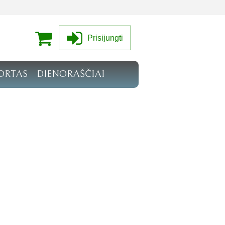
Prisijungti
ORTAS
DIENORAŠČIAI