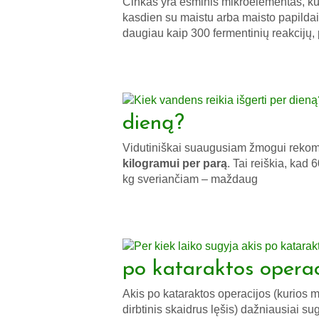
Cinkas yra esminis mikroelementas, kur
kasdien su maistu arba maisto papildai
daugiau kaip 300 fermentinių reakcijų,
dieną?
Vidutiniškai suaugusiam žmogui reko
kilogramui per parą
. Tai reiškia, kad
kg sveriančiam – maždaug
po kataraktos operac
Akis po kataraktos operacijos (kurios 
dirbtinis skaidrus lęšis) dažniausiai s