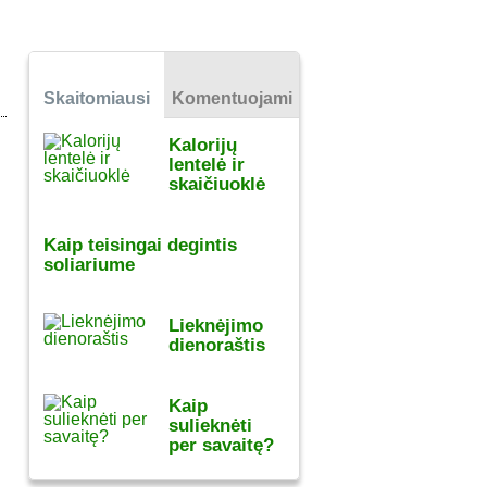
Skaitomiausi
Komentuojami
Kalorijų
lentelė ir
skaičiuoklė
Kaip teisingai degintis
soliariume
Lieknėjimo
dienoraštis
Kaip
sulieknėti
per savaitę?