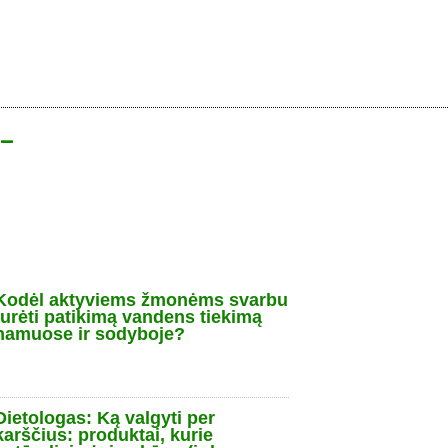
 —
Kodėl aktyviems žmonėms svarbu
turėti patikimą vandens tiekimą
namuose ir sodyboje?
Dietologas: Ką valgyti per
karščius: produktai, kurie