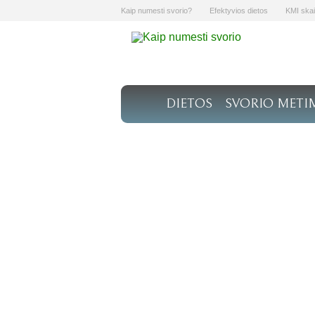
Kaip numesti svorio?
Efektyvios dietos
KMI skai
DIETOS
SVORIO METI