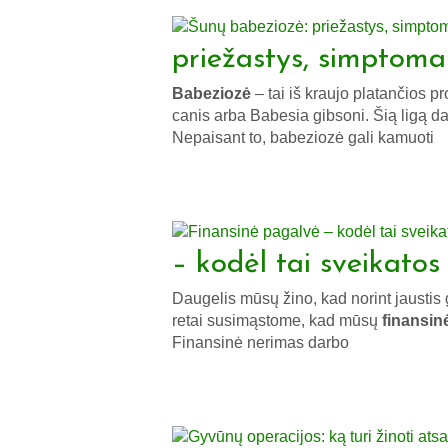
priežastys, simptoma
Babeziozė
– tai iš kraujo platančios p
canis arba Babesia gibsoni. Šią ligą daž
Nepaisant to, babeziozė gali kamuoti
– kodėl tai sveikatos
Daugelis mūsų žino, kad norint jaustis ger
retai susimąstome, kad mūsų
finansin
Finansinė nerimas darbo