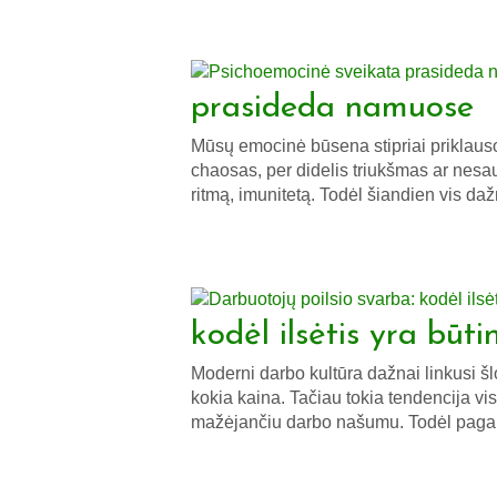
prasideda namuose
Mūsų emocinė būsena stipriai priklaus
chaosas, per didelis triukšmas ar nesau
ritmą, imunitetą. Todėl šiandien vis d
kodėl ilsėtis yra būti
Moderni darbo kultūra dažnai linkusi šl
kokia kaina. Tačiau tokia tendencija vi
mažėjančiu darbo našumu. Todėl pag