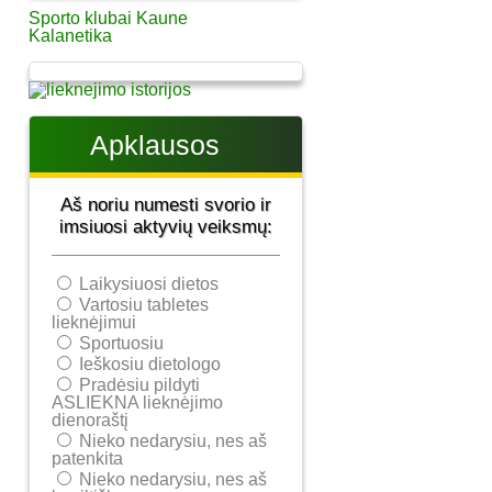
Sporto klubai Kaune
Kalanetika
Apklausos
Aš noriu numesti svorio ir
imsiuosi aktyvių veiksmų:
Laikysiuosi dietos
Vartosiu tabletes
lieknėjimui
Sportuosiu
Ieškosiu dietologo
Pradėsiu pildyti
ASLIEKNA lieknėjimo
dienoraštį
Nieko nedarysiu, nes aš
patenkita
Nieko nedarysiu, nes aš