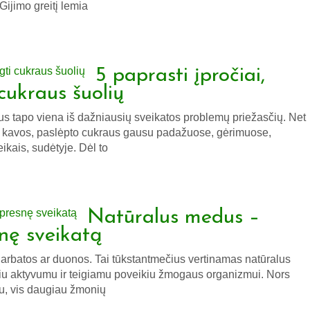
Gijimo greitį lemia
5 paprasti įpročiai,
cukraus šuolių
ius tapo viena iš dažniausių sveikatos problemų priežasčių. Net
r kavos, paslėpto cukraus gausu padažuose, gėrimuose,
ikais, sudėtyje. Dėl to
Natūralus medus –
snę sveikatą
 arbatos ar duonos. Tai tūkstantmečius vertinamas natūralus
niu aktyvumu ir teigiamu poveikiu žmogaus organizmui. Nors
u, vis daugiau žmonių