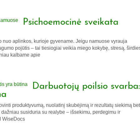
Psichoemocinė sveikata
o nuo aplinkos, kurioje gyvename. Jeigu namuose vyrauja
gumo pojūtis – tai tiesiogiai veikia miego kokybę, stresą, širdie
ažniau kalbame apie
Darbuotojų poilsio svarba:
na
ovinti produktyvumą, nuolatinį skubėjimą ir rezultatų siekimą bet
s dažniau susiduria su realybe – išsekimu, perdegimu ir
al WiseDocs