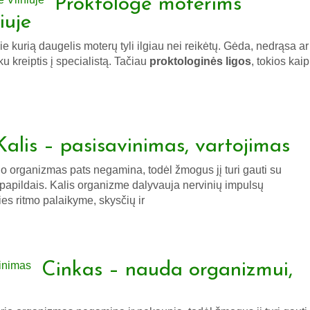
Proktologė moterims
iuje
e kurią daugelis moterų tyli ilgiau nei reikėtų. Gėda, nedrąsa ar
u kreiptis į specialistą. Tačiau
proktologinės ligos
, tokios kaip
Kalis – pasisavinimas, vartojimas
o organizmas pats negamina, todėl žmogus jį turi gauti su
 papildais. Kalis organizme dalyvauja nervinių impulsų
es ritmo palaikyme, skysčių ir
Cinkas – nauda organizmui,