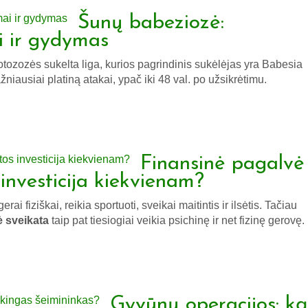
Šunų babeziozė:
i ir gydymas
rotozozės sukelta liga, kurios pagrindinis sukėlėjas yra Babesia
niausiai platiną atakai, ypač iki 48 val. po užsikrėtimu.
Finansinė pagalvė
 investicija kiekvienam?
ai fiziškai, reikia sportuoti, sveikai maitintis ir ilsėtis. Tačiau
ė sveikata
taip pat tiesiogiai veikia psichinę ir net fizinę gerovę.
Gyvūnų operacijos: ką