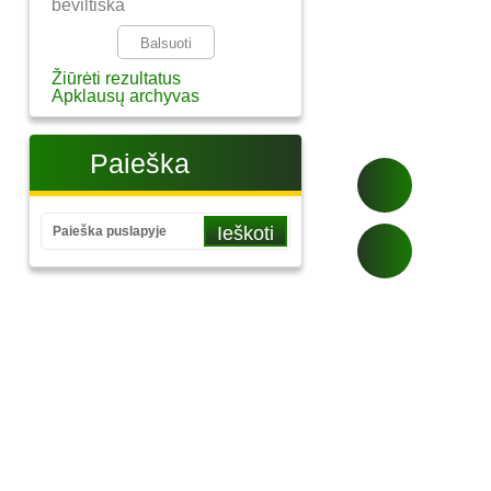
beviltiška
Žiūrėti rezultatus
Apklausų archyvas
Paieška