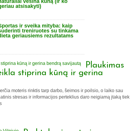
natūraliai vėsina kūną (ir ko
geriau atsisakyti)
Sportas ir sveika mityba: kaip
suderinti treniruotes su tinkama
dieta geriausiems rezultatams
Plaukimas
eikla stiprina kūną ir gerina
čia moteris rinktis tarp darbo, šeimos ir poilsio, o laiko sau
tinis stresas ir informacijos perteklius daro neigiamą įtaką tiek
s