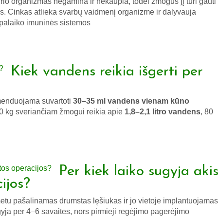
io organizmas negamina ir nekaupia, todėl žmogus jį turi gauti
s. Cinkas atlieka svarbų vaidmenį organizme ir dalyvauja
 palaiko imuninės sistemos
Kiek vandens reikia išgerti per
menduojama suvartoti
30–35 ml vandens vienam kūno
 60 kg sveriančiam žmogui reikia apie
1,8–2,1 litro vandens
, 80
Per kiek laiko sugyja aki
ijos?
metu pašalinamas drumstas lęšiukas ir jo vietoje implantuojamas
ugyja per 4–6 savaites, nors pirmieji regėjimo pagerėjimo