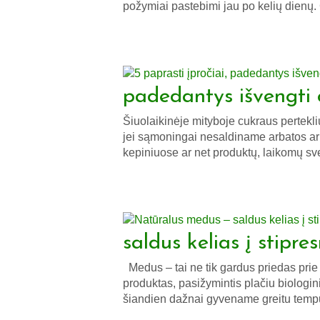
požymiai pastebimi jau po kelių dienų. 
padedantys išvengti 
Šiuolaikinėje mityboje cukraus pertekl
jei sąmoningai nesaldiname arbatos a
kepiniuose ar net produktų, laikomų sve
saldus kelias į stipre
Medus – tai ne tik gardus priedas prie
produktas, pasižymintis plačiu biologi
šiandien dažnai gyvename greitu temp