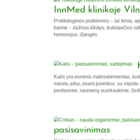
InnMed klinikoje Viln
Proktologinės problemos – tai tema, api
baimė – dažnos kliūtys, trukdančios laik
hemorojus, išangės
Kalis yra esminis makroelementas, kuri
maistu arba, esant poreikiui, su maisto
perdavime, raumenų susitraukime, širdi
pasisavinimas