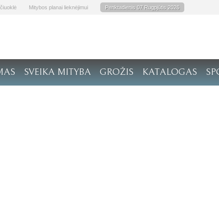
čiuoklė
Mitybos planai lieknėjimui
Penktadienis 07 Rugpjūtis 2026
MAS
SVEIKA MITYBA
GROŽIS
KATALOGAS
SP