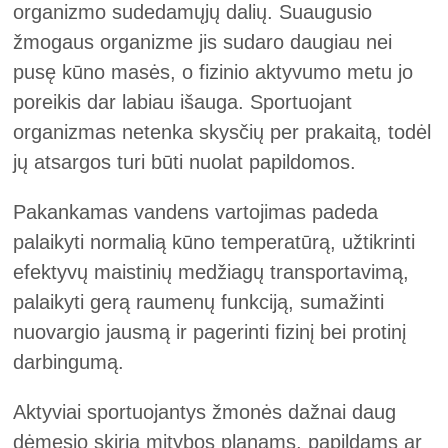
organizmo sudedamųjų dalių. Suaugusio
žmogaus organizme jis sudaro daugiau nei
pusę kūno masės, o fizinio aktyvumo metu jo
poreikis dar labiau išauga. Sportuojant
organizmas netenka skysčių per prakaitą, todėl
jų atsargos turi būti nuolat papildomos.
Pakankamas vandens vartojimas padeda
palaikyti normalią kūno temperatūrą, užtikrinti
efektyvų maistinių medžiagų transportavimą,
palaikyti gerą raumenų funkciją, sumažinti
nuovargio jausmą ir pagerinti fizinį bei protinį
darbingumą.
Aktyviai sportuojantys žmonės dažnai daug
dėmesio skiria mitybos planams, papildams ar