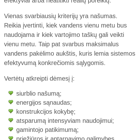
efektyviai arba neatitikti realių poreikių.
Vienas svarbiausių kriterijų yra našumas.
Reikia įvertinti, kiek vandens vienu metu bus
naudojama ir kiek vartojimo taškų gali veikti
vienu metu. Taip pat svarbus maksimalus
vandens pakėlimo aukštis, kuris lemia sistemos
efektyvumą konkrečiomis sąlygomis.
Vertėtų atkreipti dėmesį į:
siurblio našumą;
energijos sąnaudas;
konstrukcijos kokybę;
atsparumą intensyviam naudojimui;
gamintojo patikimumą;
priežiūros ir aptarnavimo galimybes.