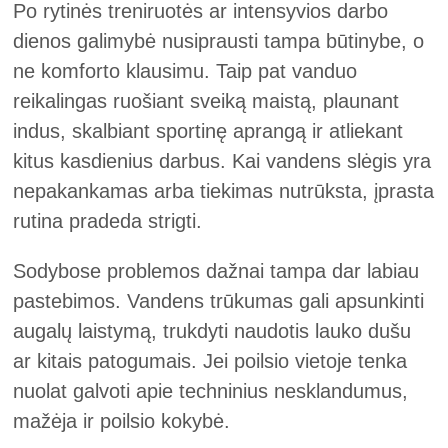
Po rytinės treniruotės ar intensyvios darbo
dienos galimybė nusiprausti tampa būtinybe, o
ne komforto klausimu. Taip pat vanduo
reikalingas ruošiant sveiką maistą, plaunant
indus, skalbiant sportinę aprangą ir atliekant
kitus kasdienius darbus. Kai vandens slėgis yra
nepakankamas arba tiekimas nutrūksta, įprasta
rutina pradeda strigti.
Sodybose problemos dažnai tampa dar labiau
pastebimos. Vandens trūkumas gali apsunkinti
augalų laistymą, trukdyti naudotis lauko dušu
ar kitais patogumais. Jei poilsio vietoje tenka
nuolat galvoti apie techninius nesklandumus,
mažėja ir poilsio kokybė.