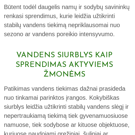
Būtent todėl daugelis namų ir sodybų savininkų
renkasi sprendimus, kurie leidžia užtikrinti
stabilų vandens tiekimą nepriklausomai nuo
sezono ar vandens poreikio intensyvumo.
VANDENS SIURBLYS KAIP
SPRENDIMAS AKTYVIEMS
ŽMONĖMS
Patikimas vandens tiekimas dažnai prasideda
nuo tinkamai parinktos įrangos. Kokybiškas
siurblys leidžia užtikrinti stabilų vandens slėgį ir
nepertraukiamą tiekimą tiek gyvenamuosiuose
namuose, tiek sodybose ar kituose objektuose,
kuriuose naudojami gręžiniai, šuliniai ar