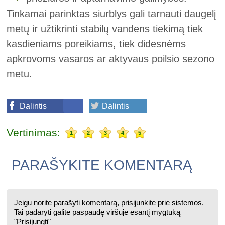
Tinkamai parinktas siurblys gali tarnauti daugelį
metų ir užtikrinti stabilų vandens tiekimą tiek
kasdieniams poreikiams, tiek didesnėms
apkrovoms vasaros ar aktyvaus poilsio sezono
metu.
Dalintis
Dalintis
Vertinimas:
1
2
3
4
5
PARAŠYKITE KOMENTARĄ