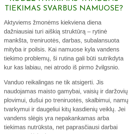
TIEKIMAS SVARBUS NAMUOSE?
Aktyviems žmonėms kiekviena diena
dažniausiai turi aiškią struktūrą – rytinė
mankšta, treniruotės, darbas, subalansuota
mityba ir poilsis. Kai namuose kyla vandens
tiekimo problemų, ši rutina gali būti sutrikdyta
kur kas labiau, nei atrodo iš pirmo žvilgsnio.
Vanduo reikalingas ne tik atsigerti. Jis
naudojamas maisto gamybai, vaisių ir daržovių
plovimui, dušui po treniruotės, skalbimui, namų
tvarkymui ir daugeliui kitų kasdienių veiklų. Jei
vandens slėgis yra nepakankamas arba
tiekimas nutrūksta, net paprasčiausi darbai