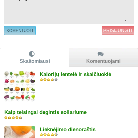
PRISIJUNGTI
Skaitomiausi
Komentuojami
Kalorijų lentelė ir skaičiuoklė
Kaip teisingai degintis soliariume
Lieknėjimo dienoraštis