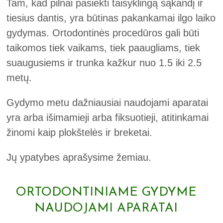
Tam, kad pilnai pasiekti taisyklingą sąkandį ir
tiesius dantis, yra būtinas pakankamai ilgo laiko
gydymas. Ortodontinės procedūros gali būti
taikomos tiek vaikams, tiek paaugliams, tiek
suaugusiems ir trunka kažkur nuo 1.5 iki 2.5
metų.
Gydymo metu dažniausiai naudojami aparatai
yra arba išimamieji arba fiksuotieji, atitinkamai
žinomi kaip plokštelės ir breketai.
Jų ypatybes aprašysime žemiau.
ORTODONTINIAME GYDYME
NAUDOJAMI APARATAI