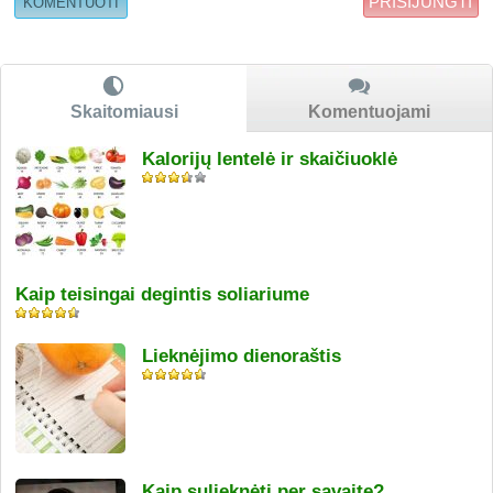
PRISIJUNGTI
Skaitomiausi
Komentuojami
Kalorijų lentelė ir skaičiuoklė
Kaip teisingai degintis soliariume
Lieknėjimo dienoraštis
Kaip sulieknėti per savaitę?