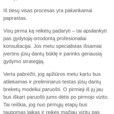
Iš tiesų visas procesas yra pakankamai
paprastas.
Visų pirma ką reikėtų padaryti – tai apsilankyti
pas gydytoją-ortodontą profesionaliai
konsultacijai. Jos metu specialistas išsamiai
įvertins jūsų dantų būklę ir parinks geriausią
gydymo strategiją.
Verta pabrėžti, jog apžiūros metu kartu bus
atliekamas ir preliminarus testas jūsų dantų
breketų modeliui paruošti. O pirmieji iš jų jau
bus iškart paruošti jums dėtis po pirmojo vizito.
Tai reiškia, jog nuo pirmųjų etapų bus
taupomas laikas ir reikės mažiau vizitų pas