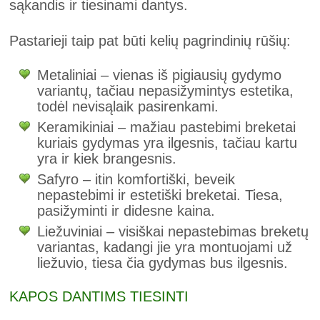
sąkandis ir tiesinami dantys.
Pastarieji taip pat būti kelių pagrindinių rūšių:
Metaliniai – vienas iš pigiausių gydymo
variantų, tačiau nepasižymintys estetika,
todėl nevisąlaik pasirenkami.
Keramikiniai – mažiau pastebimi breketai
kuriais gydymas yra ilgesnis, tačiau kartu
yra ir kiek brangesnis.
Safyro – itin komfortiški, beveik
nepastebimi ir estetiški breketai. Tiesa,
pasižyminti ir didesne kaina.
Liežuviniai – visiškai nepastebimas breketų
variantas, kadangi jie yra montuojami už
liežuvio, tiesa čia gydymas bus ilgesnis.
KAPOS DANTIMS TIESINTI