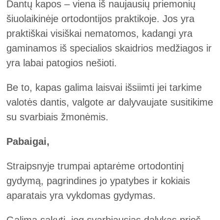
Dantų kapos – viena iš naujausių priemonių
šiuolaikinėje ortodontijos praktikoje. Jos yra
praktiškai visiškai nematomos, kadangi yra
gaminamos iš specialios skaidrios medžiagos ir
yra labai patogios nešioti.
Be to, kapas galima laisvai išsiimti jei tarkime
valotės dantis, valgote ar dalyvaujate susitikime
su svarbiais žmonėmis.
Pabaigai,
Straipsnyje trumpai aptarėme ortodontinį
gydymą, pagrindines jo ypatybes ir kokiais
aparatais yra vykdomas gydymas.
Galima sakyti, jog svarbiausias dalykas prieš