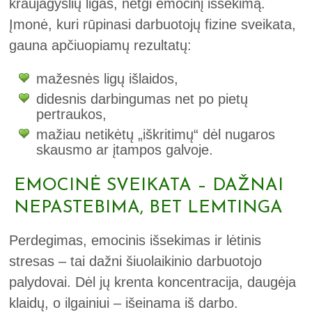
kraujagyslių ligas, netgi emocinį išsekimą.
Įmonė, kuri rūpinasi darbuotojų fizine sveikata,
gauna apčiuopiamų rezultatų:
mažesnės ligų išlaidos,
didesnis darbingumas net po pietų
pertraukos,
mažiau netikėtų „iškritimų“ dėl nugaros
skausmo ar įtampos galvoje.
EMOCINĖ SVEIKATA – DAŽNAI
NEPASTEBIMA, BET LEMTINGA
Perdegimas, emocinis išsekimas ir lėtinis
stresas – tai dažni šiuolaikinio darbuotojo
palydovai. Dėl jų krenta koncentracija, daugėja
klaidų, o ilgainiui – išeinama iš darbo.