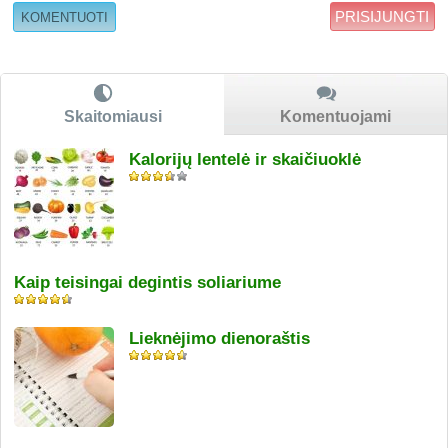
PRISIJUNGTI
Skaitomiausi
Komentuojami
Kalorijų lentelė ir skaičiuoklė
Kaip teisingai degintis soliariume
Lieknėjimo dienoraštis