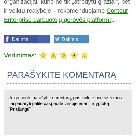
organizacijai, kurie ne tik „atrodytų gražiai“, bet
ir veiktų realybėje – rekomenduojame
Contour
Enterprise darbuotojų gerovės platformą
.
Dalintis
Dalintis
Vertinimas:
1
2
3
4
5
PARAŠYKITE KOMENTARĄ