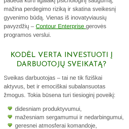
padeda kurti ilgalaikį psichologinį saugumą,
mažina perdegimo riziką ir skatina sveikesnį
gyvenimo būdą. Vienas iš inovatyviausių
pavyzdžių –
Contour Enterprise
gerovės
programos verslui.
KODĖL VERTA INVESTUOTI Į
DARBUOTOJŲ SVEIKATĄ?
Sveikas darbuotojas – tai ne tik fiziškai
aktyvus, bet ir emociškai subalansuotas
žmogus. Tokia būsena turi tiesioginį poveikį:
didesniam produktyvumui,
mažesniam sergamumui ir nedarbingumui,
geresnei atmosferai komandoje,