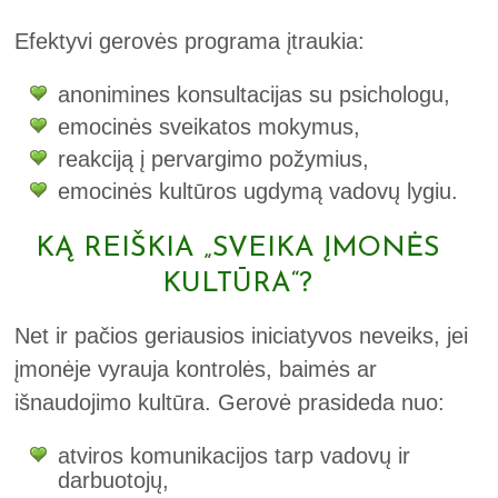
Efektyvi gerovės programa įtraukia:
anonimines konsultacijas su psichologu,
emocinės sveikatos mokymus,
reakciją į pervargimo požymius,
emocinės kultūros ugdymą vadovų lygiu.
KĄ REIŠKIA „SVEIKA ĮMONĖS
KULTŪRA“?
Net ir pačios geriausios iniciatyvos neveiks, jei
įmonėje vyrauja kontrolės, baimės ar
išnaudojimo kultūra. Gerovė prasideda nuo:
atviros komunikacijos tarp vadovų ir
darbuotojų,