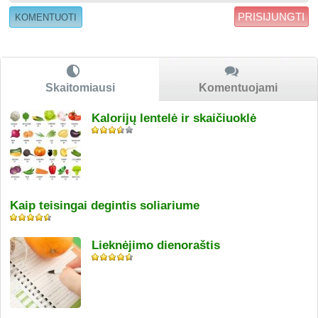
PRISIJUNGTI
Skaitomiausi
Komentuojami
Kalorijų lentelė ir skaičiuoklė
Kaip teisingai degintis soliariume
Lieknėjimo dienoraštis