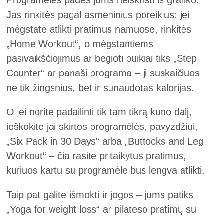
Programėlės padės jums neiškristi iš grafiko.
Jas rinkitės pagal asmeninius poreikius: jei
mėgstate atlikti pratimus namuose, rinkitės
„Home Workout“, o mėgstantiems
pasivaikščiojimus ar bėgioti puikiai tiks „Step
Counter“ ar panaši programa – ji suskaičiuos
ne tik žingsnius, bet ir sunaudotas kalorijas.
O jei norite padailinti tik tam tikrą kūno dalį,
ieškokite jai skirtos programėlės, pavyzdžiui,
„Six Pack in 30 Days“ arba „Buttocks and Leg
Workout“ – čia rasite pritaikytus pratimus,
kuriuos kartu su programėle bus lengva atlikti.
Taip pat galite išmokti ir jogos – jums patiks
„Yoga for weight loss“ ar pilateso pratimų su