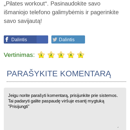
„Pilates workout“. Pasinaudokite savo
išmaniojo telefono galimybėmis ir pagerinkite
savo savijautą!
Dalintis
Dalintis
Vertinimas:
1
2
3
4
5
PARAŠYKITE KOMENTARĄ