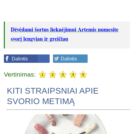
Dėvėdami šortus lieknėjimui Artemis numesite
svorį lengviau ir greičiau
Dalintis
Dalintis
Vertinimas:
1
2
3
4
5
KITI STRAIPSNIAI APIE
SVORIO METIMĄ