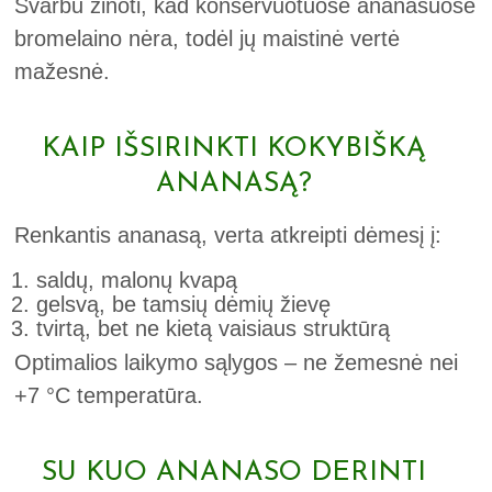
Svarbu žinoti, kad konservuotuose ananasuose
bromelaino nėra, todėl jų maistinė vertė
mažesnė.
KAIP IŠSIRINKTI KOKYBIŠKĄ
ANANASĄ?
Renkantis ananasą, verta atkreipti dėmesį į:
saldų, malonų kvapą
gelsvą, be tamsių dėmių žievę
tvirtą, bet ne kietą vaisiaus struktūrą
Optimalios laikymo sąlygos – ne žemesnė nei
+7 °C temperatūra.
SU KUO ANANASO DERINTI