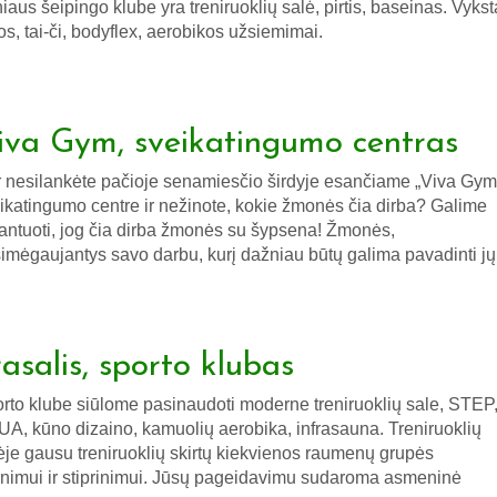
niaus šeipingo klube yra treniruoklių salė, pirtis, baseinas. Vykst
os, tai-či, bodyflex, aerobikos užsiemimai.
iva Gym, sveikatingumo centras
 nesilankėte pačioje senamiesčio širdyje esančiame „Viva Gym
ikatingumo centre ir nežinote, kokie žmonės čia dirba? Galime
antuoti, jog čia dirba žmonės su šypsena! Žmonės,
imėgaujantys savo darbu, kurį dažniau būtų galima pavadinti jų
rasalis, sporto klubas
rto klube siūlome pasinaudoti moderne treniruoklių sale, STEP
A, kūno dizaino, kamuolių aerobika, infrasauna. Treniruoklių
ėje gausu treniruoklių skirtų kiekvienos raumenų grupės
inimui ir stiprinimui. Jūsų pageidavimu sudaroma asmeninė