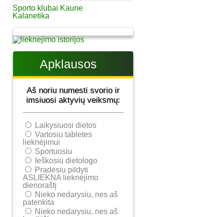
Sporto klubai Kaune
Kalanetika
Apklausos
Aš noriu numesti svorio ir
imsiuosi aktyvių veiksmų:
Laikysiuosi dietos
Vartosiu tabletes
lieknėjimui
Sportuosiu
Ieškosiu dietologo
Pradėsiu pildyti
ASLIEKNA lieknėjimo
dienoraštį
Nieko nedarysiu, nes aš
patenkita
Nieko nedarysiu, nes aš