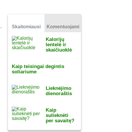
Skaitomiausi
Komentuojami
Kalorijų
lentelė ir
skaičiuoklė
Kaip teisingai degintis
soliariume
Lieknėjimo
dienoraštis
Kaip
sulieknėti
per savaitę?