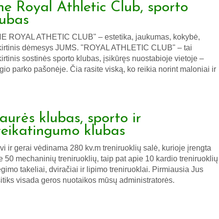
he Royal Athletic Club, sporto
lubas
E ROYAL ATHETIC CLUB" – estetika, jaukumas, kokybė,
kirtinis dėmesys JUMS. "ROYAL ATHLETIC CLUB" – tai
kirtinis sostinės sporto klubas, įsikūręs nuostabioje vietoje –
gio parko pašonėje. Čia rasite viską, ko reikia norint maloniai ir
iaurės klubas, sporto ir
veikatingumo klubas
vi ir gerai vėdinama 280 kv.m treniruoklių salė, kurioje įrengta
e 50 mechaninių treniruoklių, taip pat apie 10 kardio treniruoklių
ėgimo takeliai, dviračiai ir lipimo treniruoklai. Pirmiausia Jus
itiks visada geros nuotaikos mūsų administratorės.