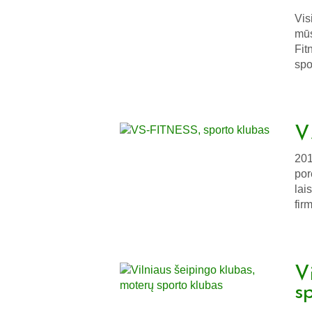
Vis
mūs
Fit
spo
V
201
por
lai
fir
V
s