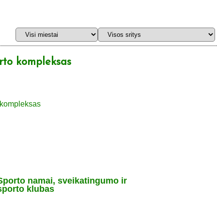
orto kompleksas
Sporto namai, sveikatingumo ir
sporto klubas