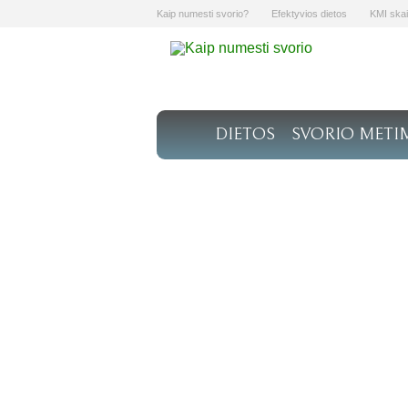
Kaip numesti svorio?
Efektyvios dietos
KMI skai
DIETOS
SVORIO METI