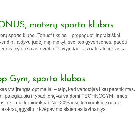
ONUS, moterų sporto klubas
erų sporto klubo „Tonus“ tikslas – propaguoti ir praktiškai
vendinti aktyvų judėjimą, mokyti sveikos gyvensenos, padėti
erims mylėti save ir vertinti savyje tai, kas natūralu ir sveika.
op Gym, sporto klubas
kas yra įrengta optimaliai – taip, kad vartotojas liktų patenkintas.
ni patogiausių ir ypač lengvai valdomi TECHNOGYM firmos
os ir kardio treniruokliai. Net 30% visų treniruoklių sudaro
dies-kraujągyslių ir kvėpavimo sistemas lavinantys