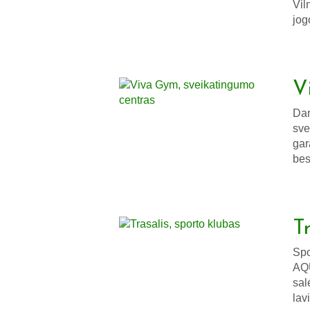
Vil
jog
V
Dar
sve
gar
bes
T
Spo
AQU
sal
lav