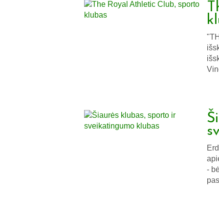
T
k
"TH
išs
išs
Vin
Š
s
Erd
api
- b
pas