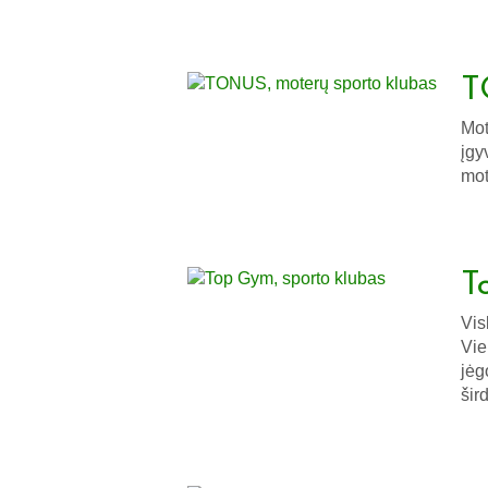
T
Mot
įgy
mot
T
Vis
Vie
jėg
šir