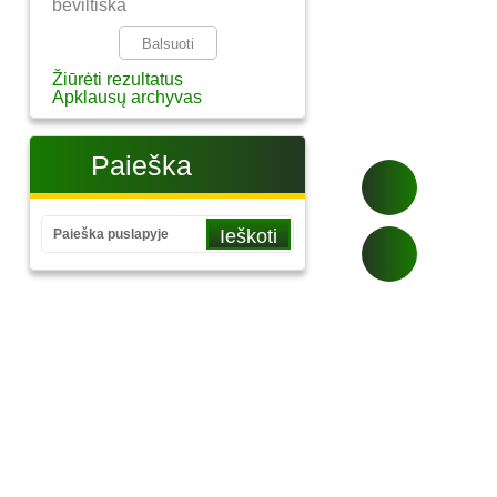
beviltiška
Žiūrėti rezultatus
Apklausų archyvas
Paieška