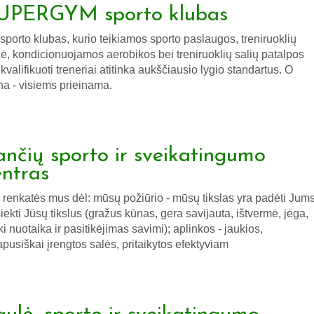
UPERGYM sporto klubas
 sporto klubas, kurio teikiamos sporto paslaugos, treniruoklių
ė, kondicionuojamos aerobikos bei treniruoklių salių patalpos
 kvalifikuoti treneriai atitinka aukščiausio lygio standartus. O
na - visiems prieinama.
ančių sporto ir sveikatingumo
entras
 renkatės mus dėl: mūsų požiūrio - mūsų tikslas yra padėti Jum
iekti Jūsų tikslus (gražus kūnas, gera savijauta, ištvermė, jėga,
ki nuotaika ir pasitikėjimas savimi); aplinkos - jaukios,
apusiškai įrengtos salės, pritaikytos efektyviam