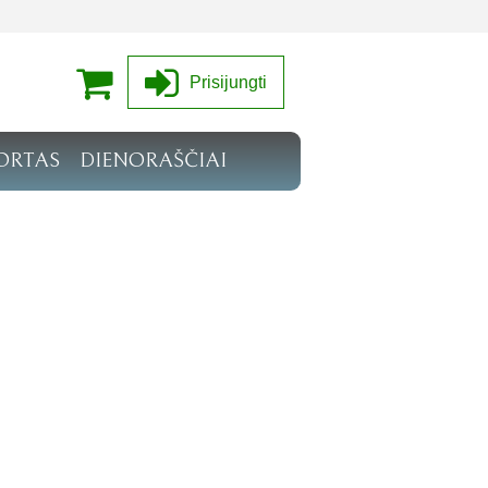
Prisijungti
ORTAS
DIENORAŠČIAI