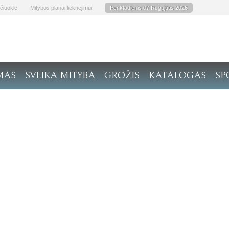
čiuoklė
Mitybos planai lieknėjimui
Penktadienis 07 Rugpjūtis 2026
MAS
SVEIKA MITYBA
GROŽIS
KATALOGAS
SP