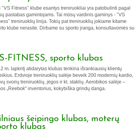
i "VS Fitness" klube esantys treniruokliai yra patobulinti pagal
ų pastabas gamintojams. Tai mūsų vardinis gaminys - "VS
ness" treniruoklių linija. Tokių pat treniruoklių jokiame kitame
rto klube nerasite. Dirbame su sporto įranga, konsultavomės su
S-FITNESS, sporto klubas
2 m. lapkritį atidarytas klubas tenkina išrankiausių klientų
eikius. Erdvioje treniruoklių salėje beveik 200 modernių kardio,
svų svorių treniruoklių, jėgos ir kt. staklių. Aerobikos salėje –
mos „Reebok“ inventorius, kokybiška grindų danga.
ilniaus šeipingo klubas, moterų
porto klubas