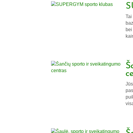
S
Tai
baz
bei
kai
Š
c
Jūs
pas
pui
vis