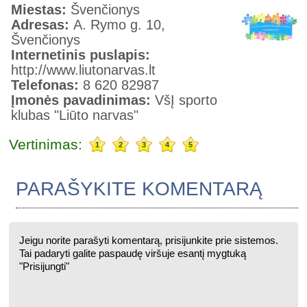
Miestas:
Švenčionys
Adresas:
A. Rymo g. 10,
Švenčionys
Internetinis puslapis:
http://www.liutonarvas.lt
Telefonas:
8 620 82987
Įmonės pavadinimas:
VšĮ sporto
klubas "Liūto narvas"
Vertinimas:
1
2
3
4
5
PARAŠYKITE KOMENTARĄ