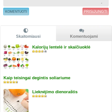
PRISIJUNGTI
Skaitomiausi
Komentuojami
Kalorijų lentelė ir skaičiuoklė
Kaip teisingai degintis soliariume
Lieknėjimo dienoraštis