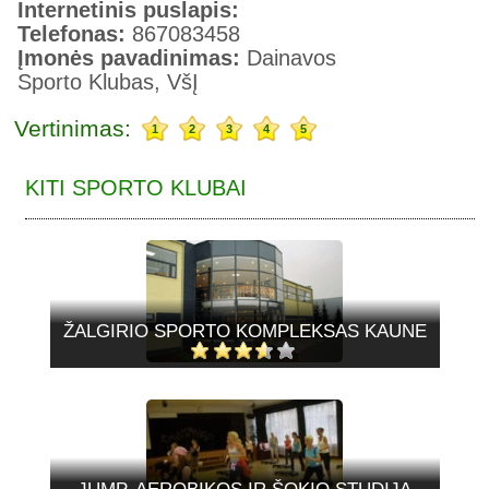
Internetinis puslapis:
Telefonas:
867083458
Įmonės pavadinimas:
Dainavos
Sporto Klubas, VšĮ
Vertinimas:
1
2
3
4
5
KITI SPORTO KLUBAI
ŽALGIRIO SPORTO KOMPLEKSAS KAUNE