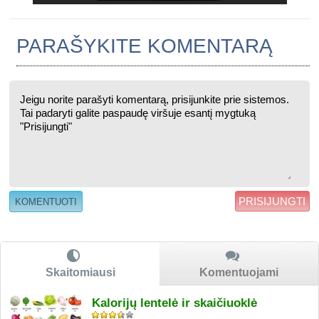
PARAŠYKITE KOMENTARĄ
PRISIJUNGTI
Skaitomiausi
Komentuojami
Kalorijų lentelė ir skaičiuoklė