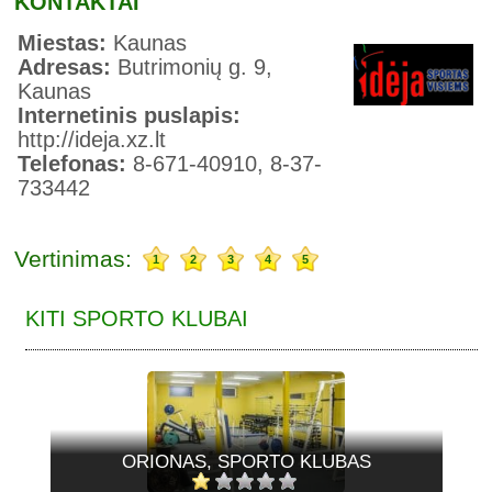
KONTAKTAI
Miestas:
Kaunas
Adresas:
Butrimonių g. 9,
Kaunas
Internetinis puslapis:
http://ideja.xz.lt
Telefonas:
8-671-40910, 8-37-
733442
Vertinimas:
1
2
3
4
5
KITI SPORTO KLUBAI
ORIONAS, SPORTO KLUBAS