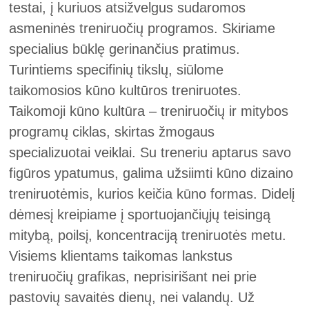
testai, į kuriuos atsižvelgus sudaromos
asmeninės treniruočių programos. Skiriame
specialius būklę gerinančius pratimus.
Turintiems specifinių tikslų, siūlome
taikomosios kūno kultūros treniruotes.
Taikomoji kūno kultūra – treniruočių ir mitybos
programų ciklas, skirtas žmogaus
specializuotai veiklai. Su treneriu aptarus savo
figūros ypatumus, galima užsiimti kūno dizaino
treniruotėmis, kurios keičia kūno formas. Didelį
dėmesį kreipiame į sportuojančiųjų teisingą
mitybą, poilsį, koncentraciją treniruotės metu.
Visiems klientams taikomas lankstus
treniruočių grafikas, neprisirišant nei prie
pastovių savaitės dienų, nei valandų. Už