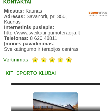
KONTAKTAI
Miestas:
Kaunas
Adresas:
Savanorių pr. 350,
Kaunas
Internetinis puslapis:
http://www.sveikatingumoterapija.lt
Telefonas:
8 620 48811
Įmonės pavadinimas:
Sveikatingumo ir terapijos centras
Vertinimas:
1
2
3
4
5
KITI SPORTO KLUBAI
DAUGIRDAS GYM, SPORTO KLUBAS