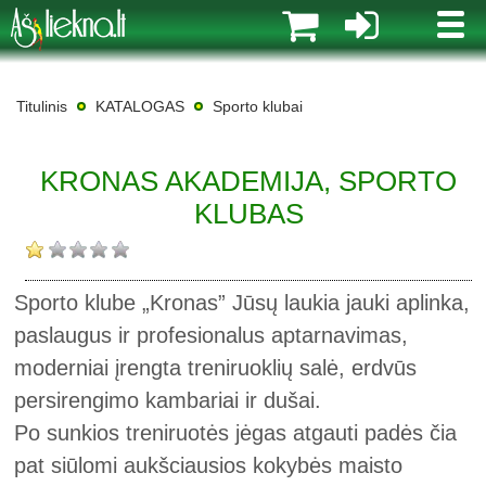
MENI
Titulinis
KATALOGAS
Sporto klubai
KRONAS AKADEMIJA, SPORTO
KLUBAS
Sporto klube „Kronas” Jūsų laukia jauki aplinka,
paslaugus ir profesionalus aptarnavimas,
moderniai įrengta treniruoklių salė, erdvūs
persirengimo kambariai ir dušai.
Po sunkios treniruotės jėgas atgauti padės čia
pat siūlomi aukšciausios kokybės maisto