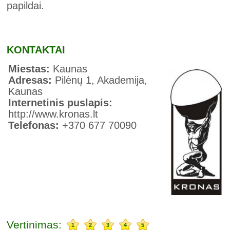
papildai.
KONTAKTAI
Miestas:
Kaunas
Adresas:
Pilėnų 1, Akademija,
Kaunas
Internetinis puslapis:
http://www.kronas.lt
Telefonas:
+370 677 70090
Vertinimas:
1
2
3
4
5