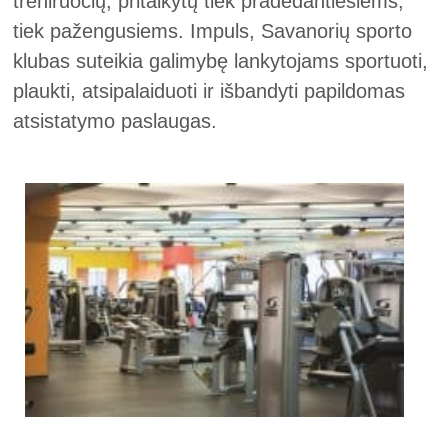
treniruočių, pritaikytų tiek pradedantiesiems,
tiek pažengusiems. Impuls, Savanorių sporto
klubas suteikia galimybę lankytojams sportuoti,
plaukti, atsipalaiduoti ir išbandyti papildomas
atsistatymo paslaugas.