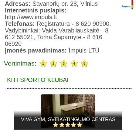
Adresas:
Savanorių pr. 28, Vilnius
Internetinis puslapis:
http://www.impuls.lt
Telefonas:
Registratūra - 8 620 90900.
Vadybininkai: Vaida Varabliauskaitė - 8
612 55021, Toma Šaparnytė - 8 616
06920
Įmonės pavadinimas:
Impuls LTU
Vertinimas:
1
2
3
4
5
KITI SPORTO KLUBAI
VIVA GYM, SVEIKATINGUMO CENTRAS