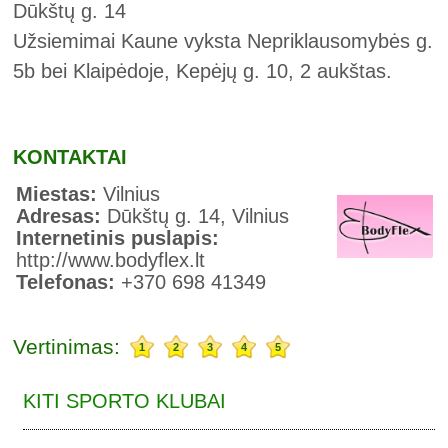
Dūkštų g. 14
Užsiemimai Kaune vyksta Nepriklausomybės g.
5b bei Klaipėdoje, Kepėjų g. 10, 2 aukštas.
KONTAKTAI
Miestas:
Vilnius
Adresas:
Dūkštų g. 14, Vilnius
Internetinis puslapis:
http://www.bodyflex.lt
Telefonas:
+370 698 41349
Vertinimas:
1
2
3
4
5
KITI SPORTO KLUBAI