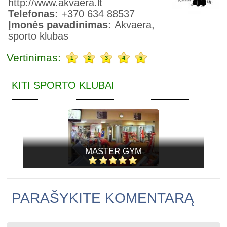
http://www.akvaera.lt
Telefonas:
+370 634 88537
Įmonės pavadinimas:
Akvaera,
sporto klubas
Vertinimas:
1
2
3
4
5
KITI SPORTO KLUBAI
MASTER GYM
PARAŠYKITE KOMENTARĄ