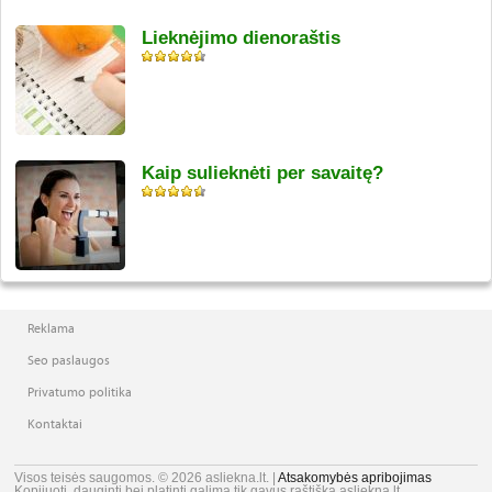
Lieknėjimo dienoraštis
Kaip sulieknėti per savaitę?
Reklama
Seo paslaugos
Privatumo politika
Kontaktai
Visos teisės saugomos. © 2026 asliekna.lt. |
Atsakomybės apribojimas
Kopijuoti, dauginti bei platinti galima tik gavus raštišką asliekna.lt