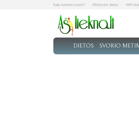
Kaip numesti svorio?
Efektyvios dietos
KMI skai
DIETOS
SVORIO METI