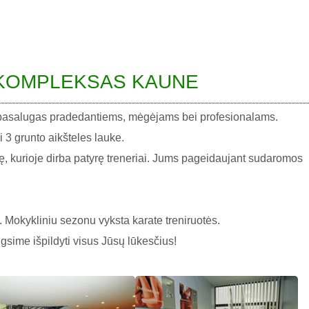
 KOMPLEKSAS KAUNE
o pasalugas pradedantiems, mėgėjams bei profesionalams.
i 3 grunto aikšteles lauke.
alę, kurioje dirba patyrę treneriai. Jums pageidaujant sudaromos
 Mokykliniu sezonu vyksta karate treniruotės.
gsime išpildyti visus Jūsų lūkesčius!