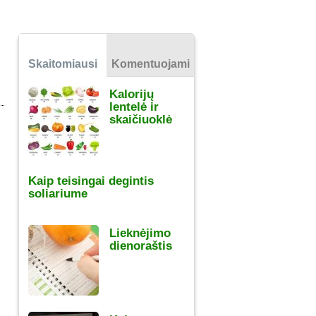
Skaitomiausi
Komentuojami
Kalorijų
lentelė ir
skaičiuoklė
Kaip teisingai degintis
soliariume
Lieknėjimo
dienoraštis