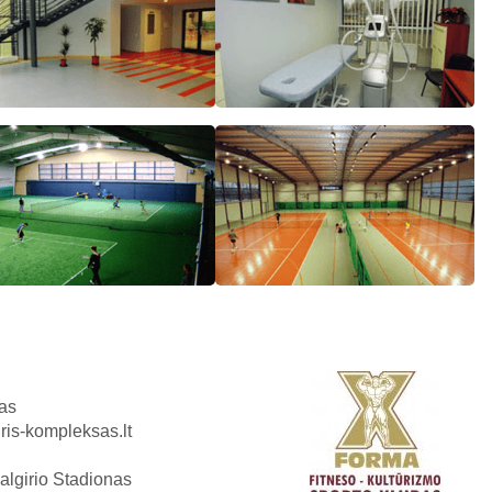
nas
iris-kompleksas.lt
lgirio Stadionas