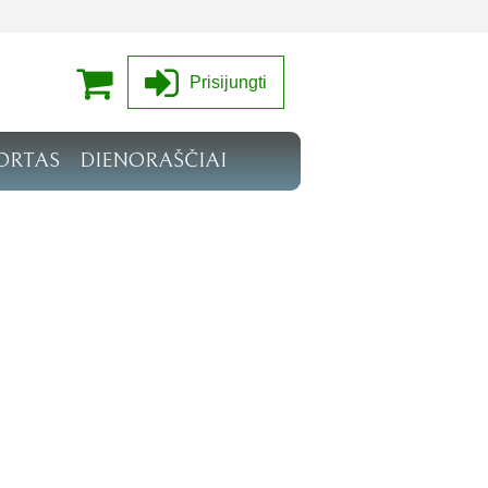
Prisijungti
ORTAS
DIENORAŠČIAI