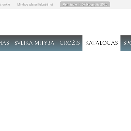
čiuoklė
Mitybos planai lieknėjimui
Penktadienis 07 Rugpjūtis 2026
MAS
SVEIKA MITYBA
GROŽIS
KATALOGAS
SP