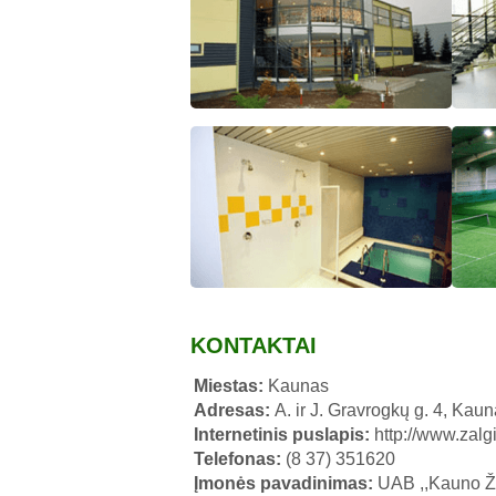
KONTAKTAI
Miestas:
Kaunas
Adresas:
A. ir J. Gravrogkų g. 4, Kau
Internetinis puslapis:
http://www.zalg
Telefonas:
(8 37) 351620
Įmonės pavadinimas:
UAB ,,Kauno Ža