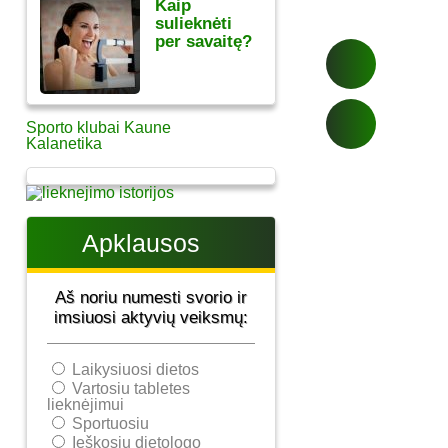
Kaip
sulieknėti
per savaitę?
Sporto klubai Kaune
Kalanetika
Apklausos
Aš noriu numesti svorio ir
imsiuosi aktyvių veiksmų:
Laikysiuosi dietos
Vartosiu tabletes
lieknėjimui
Sportuosiu
Ieškosiu dietologo