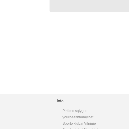
Info
Pirkimo sąlygos
yourhealthtoday.net
Sporto klubai Vilniuje