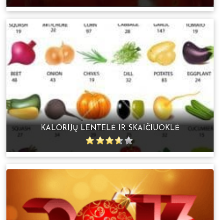
KALORIJŲ LENTELĖ IR SKAIČIUOKLĖ