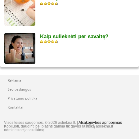
Kaip sulieknėti per savaitę?
Reklama
Seo paslaugos
Privatumo politika
Kontaktai
Visos teisės saugomos. © 2026 asliekna.lt. |
Atsakomybės apribojimas
Kopijuoti, dauginti bei platinti galima tik gavus raštišką asliekna.lt
administracijos sutikimą.