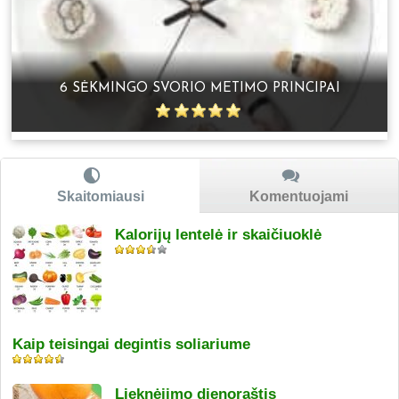
6 SĖKMINGO SVORIO METIMO PRINCIPAI
Skaitomiausi
Komentuojami
Kalorijų lentelė ir skaičiuoklė
Kaip teisingai degintis soliariume
Lieknėjimo dienoraštis