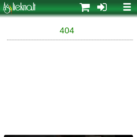
MENI
404