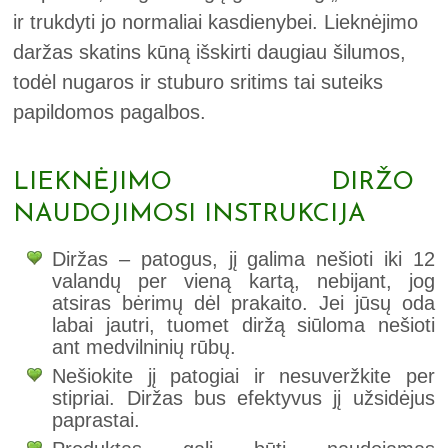
ir trukdyti jo normaliai kasdienybei. Lieknėjimo
daržas skatins kūną išskirti daugiau šilumos,
todėl nugaros ir stuburo sritims tai suteiks
papildomos pagalbos.
LIEKNĖJIMO DIRŽO
NAUDOJIMOSI INSTRUKCIJA
Diržas – patogus, jį galima nešioti iki 12
valandų per vieną kartą, nebijant, jog
atsiras bėrimų dėl prakaito. Jei jūsų oda
labai jautri, tuomet diržą siūloma nešioti
ant medvilninių rūbų.
Nešiokite jį patogiai ir nesuveržkite per
stipriai. Diržas bus efektyvus jį užsidėjus
paprastai.