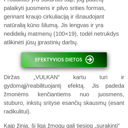
palaikyti juosmens ir pilvo srities formas,
gerinant kraujo cirkuliaciją ir išnaudojant
natūralią kūno šilumą. Jis lengvas ir yra
nedidelių matmenų (100×19), todėl netrukdys
atlikinėti jūsų įprastinių darbų.
EFEKTYVIOS DIETOS
Diržas „VULKAN” kartu turi ir
gydomąjį/reabilituojantį efektą. Jis padeda
žmonėms kenčiantiems nuo juosmens,
stuburo, inkstų srityse esančių skausmų (esant
radikulitui).
Kaip žinia, ši liga žmogų gali tiesiog „surakinti”