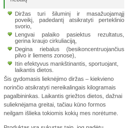
Diržas turi šiluminį ir masažuojamąjį
poveikį, padedantį atsikratyti perteklinio
svorio,
Lengvai palaiko pasiektus rezultatus,
gerina kraujo cirkuliaciją,
Degina riebalus (besikoncentruojančius
pilvo ir liemens zonose),
Itin efektyvus mankštinantis, sportuojant,
laikantis dietos.
Šis gydomasis lieknėjimo diržas – kiekvieno
norinčio atsikratyti nereikalingais kilogramais
pagalbininkas. Laikantis griežtos dietos, dažnai
sulieknėjama greitai, tačiau kūno formos
neilgam išlieka tokiomis kokių mes norėtume.
Produktas yra sukurtas taip, jog padėtų