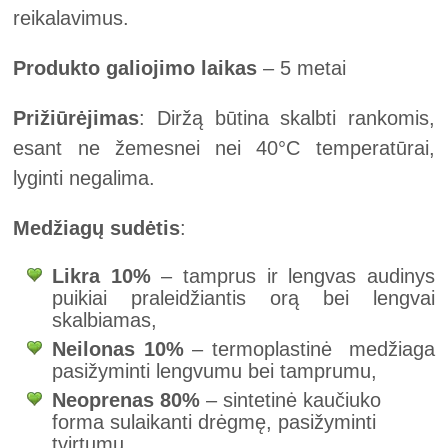
reikalavimus.
Produkto galiojimo laikas
– 5 metai
Prižiūrėjimas
: Diržą būtina skalbti rankomis,
esant ne žemesnei nei 40°C temperatūrai,
lyginti negalima.
Medžiagų sudėtis
:
Likra 10%
– tamprus ir lengvas audinys
puikiai praleidžiantis orą bei lengvai
skalbiamas,
Neilonas 10%
– termoplastinė medžiaga
pasižyminti lengvumu bei tamprumu,
Neoprenas 80%
– sintetinė kaučiuko
forma sulaikanti drėgmę, pasižyminti
tvirtumu.