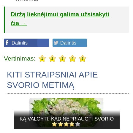
Diržą lieknėjimui galima užsisakyti
čia →
Dalintis
Dalintis
Vertinimas:
1
2
3
4
5
KITI STRAIPSNIAI APIE
SVORIO METIMĄ
KĄ VALGYTI, KAD NEPRIAUGTI SVORIO