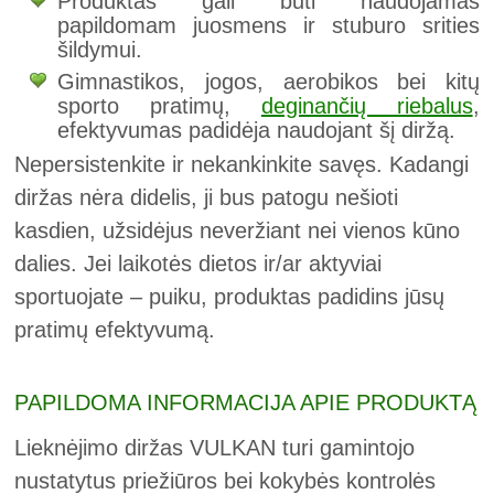
Produktas gali būti naudojamas
papildomam juosmens ir stuburo srities
šildymui.
Gimnastikos, jogos, aerobikos bei kitų
sporto pratimų,
deginančių riebalus
,
efektyvumas padidėja naudojant šį diržą.
Nepersistenkite ir nekankinkite savęs. Kadangi
diržas nėra didelis, ji bus patogu nešioti
kasdien, užsidėjus neveržiant nei vienos kūno
dalies. Jei laikotės dietos ir/ar aktyviai
sportuojate – puiku, produktas padidins jūsų
pratimų efektyvumą.
PAPILDOMA INFORMACIJA APIE PRODUKTĄ
Lieknėjimo diržas VULKAN turi gamintojo
nustatytus priežiūros bei kokybės kontrolės