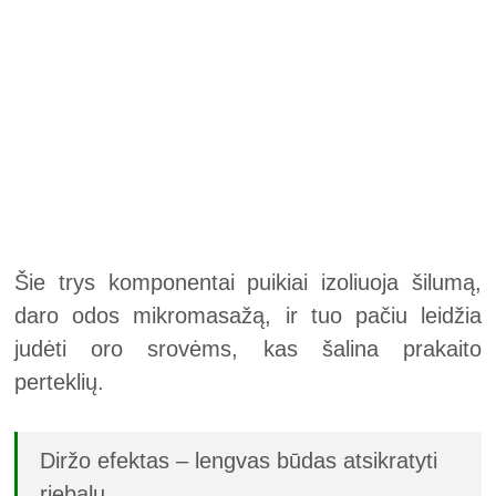
Šie trys komponentai puikiai izoliuoja šilumą,
daro odos mikromasažą, ir tuo pačiu leidžia
judėti oro srovėms, kas šalina prakaito
perteklių.
Diržo efektas – lengvas būdas atsikratyti
riebalų