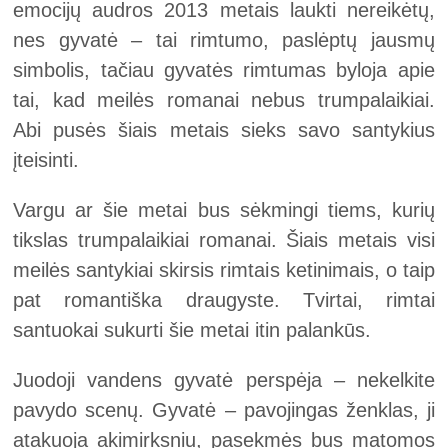
emocijų audros 2013 metais laukti nereikėtų,
nes gyvatė – tai rimtumo, paslėptų jausmų
simbolis, tačiau gyvatės rimtumas byloja apie
tai, kad meilės romanai nebus trumpalaikiai.
Abi pusės šiais metais sieks savo santykius
įteisinti.
Vargu ar šie metai bus sėkmingi tiems, kurių
tikslas trumpalaikiai romanai. Šiais metais visi
meilės santykiai skirsis rimtais ketinimais, o taip
pat romantiška draugyste. Tvirtai, rimtai
santuokai sukurti šie metai itin palankūs.
Juodoji vandens gyvatė perspėja – nekelkite
pavydo scenų. Gyvatė – pavojingas ženklas, ji
atakuoja akimirksniu, pasekmės bus matomos