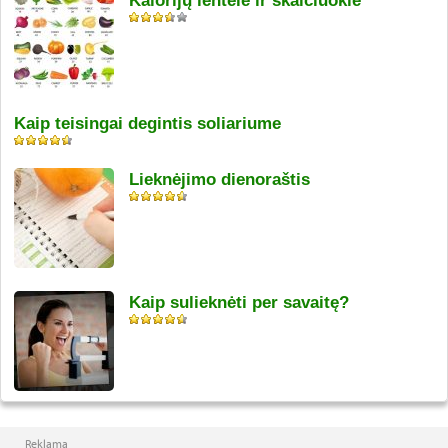
Kalorijų lentelė ir skaičiuoklė
Kaip teisingai degintis soliariume
Lieknėjimo dienoraštis
Kaip sulieknėti per savaitę?
Reklama