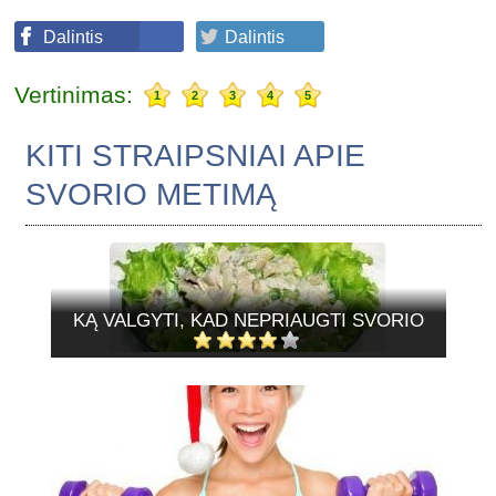
Dalintis
Dalintis
Vertinimas:
1
2
3
4
5
KITI STRAIPSNIAI APIE
SVORIO METIMĄ
KĄ VALGYTI, KAD NEPRIAUGTI SVORIO