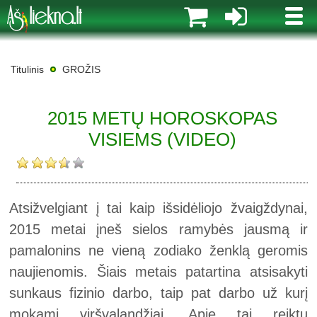
MENI
Titulinis
GROŽIS
2015 METŲ HOROSKOPAS
VISIEMS (VIDEO)
Atsižvelgiant į tai kaip išsidėliojo žvaigždynai,
2015 metai įneš sielos ramybės jausmą ir
pamalonins ne vieną zodiako ženklą geromis
naujienomis. Šiais metais patartina atsisakyti
sunkaus fizinio darbo, taip pat darbo už kurį
mokami viršvalandžiai. Apie tai reiktų