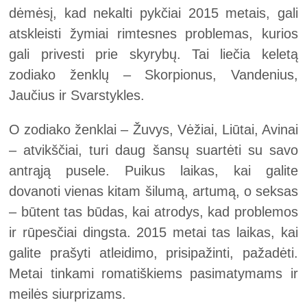
dėmėsį, kad nekalti pykčiai 2015 metais, gali
atskleisti žymiai rimtesnes problemas, kurios
gali privesti prie skyrybų. Tai liečia keletą
zodiako ženklų – Skorpionus, Vandenius,
Jaučius ir Svarstykles.
O zodiako ženklai – Žuvys, Vėžiai, Liūtai, Avinai
– atvikščiai, turi daug šansų suartėti su savo
antrąją pusele. Puikus laikas, kai galite
dovanoti vienas kitam šilumą, artumą, o seksas
– būtent tas būdas, kai atrodys, kad problemos
ir rūpesčiai dingsta. 2015 metai tas laikas, kai
galite prašyti atleidimo, prisipažinti, pažadėti.
Metai tinkami romatiškiems pasimatymams ir
meilės siurprizams.