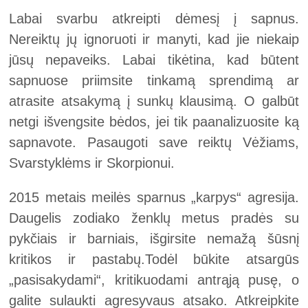
Labai svarbu atkreipti dėmesį į sapnus.
Nereiktų jų ignoruoti ir manyti, kad jie niekaip
jūsų nepaveiks. Labai tikėtina, kad būtent
sapnuose priimsite tinkamą sprendimą ar
atrasite atsakymą į sunkų klausimą. O galbūt
netgi išvengsite bėdos, jei tik paanalizuosite ką
sapnavote. Pasaugoti save reiktų Vėžiams,
Svarstyklėms ir Skorpionui.
2015 metais meilės sparnus „karpys“ agresija.
Daugelis zodiako ženklų metus pradės su
pykčiais ir barniais, išgirsite nemažą šūsnį
kritikos ir pastabų.Todėl būkite atsargūs
„pasisakydami“, kritikuodami antrąją pusę, o
galite sulaukti agresyvaus atsako. Atkreipkite