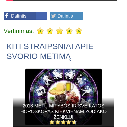
Dalintis
Dalintis
Vertinimas:
1
2
3
4
5
KITI STRAIPSNIAI APIE
SVORIO METIMĄ
2018 METŲ MITYBOS IR SVEIKATOS
HOROSKOPAS KIEKVIENAM ZODIAKO
ŽENKLUI