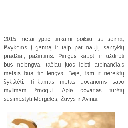
2015 metai ypač tinkami poilsiui su šeima,
išvykoms į gamtą ir taip pat naujų santykių
pradžiai, pažintims. Pinigus kaupti ir uždirbti
bus nelengva, tačiau juos leisti ateinančiais
metais bus itin lengva. Beje, tam ir nereiktų
šykštėti. Tinkamas metas dovanoms savo
mylimam žmogui. Apie dovanas turėtų
susimąstyti Mergelės, Žuvys ir Avinai.