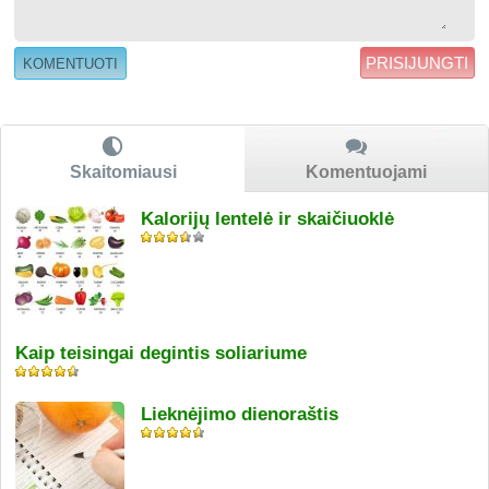
PRISIJUNGTI
Skaitomiausi
Komentuojami
Kalorijų lentelė ir skaičiuoklė
Kaip teisingai degintis soliariume
Lieknėjimo dienoraštis