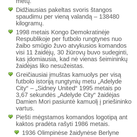
metų.
Didžiausias pakeltas svoris štangos
spaudimu per vieną valandą – 138480
kilogramų.
1998 metais Kongo Demokratinėje
Respublikoje per futbolo rungtynes nuo
žaibo smūgio žuvo atvykusios komandos
visi 11 žaidėjų, 30 žiūrovų buvo sudeginti,
kas įdomiausia, kad nė vienas šeimininkų
žaidėjas liko nesužeistas.
Greičiausiai įmuštas kamuolys per visą
futbolo istoriją rungtynių metu „Adelyde
City“ – „Sidney United“ 1995 metais po
3,67 sekundės „Adelyde City“ žaidėjas
Damien Mori pasiuntė kamuolį į priešininko
vartus.
Piešti mėgstamos komandos logotipą ant
kaktos pradėta rašyti 1986 metais.
1936 Olimpinėse žaidynėse Berlyne