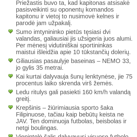
Priežastis buvo ta, kad kapitonas atsisakė
pasisveikinti su oponentų komandos
kapitonu ir vietoj to nusimovė kelnes ir
parodė jam užpakalį.
Sumo imtynininko pietūs tęsiasi dvi
valandas, galiausiai jis užsigeria juos alumi.
Per mėnesį vidutiniškai sportininkas
maistui išleidžia apie 10 tūkstančių dolerių.
Giliausias pasaulyje baseinas – NEMO 33,
jo gylis 35 metrai.
Kai kurtai dalyvauja šunų lenktynėse, jie 75
procentus laiko skrenda virš žemės.
Ledu ritulys gali pasiekti 160 km/h valandą
greitį.
Krepšinis – žiūrimiausia sporto šaka
Filipinuose, tačiau kaip bebūtų keista ne
JAV. Ten dominuoja futbolas, beisbolas ir
netgi boulingas.
Vienintelė šalis dalyvavusi visuose futbolo