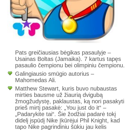
Pats greičiausias bėgikas pasaulyje –
Usainas Boltas (Jamaika). 7 kartus tapęs
pasaulio čempionu bei olimpiniu čempionu.
Galingiausio smūgio autorius –
Mahomedas Ali.
Matthew Stewart, kuris buvo nubaustas
mirties bausme už žiaurią dvigubą
žmogžudystę, paklaustas, ką nori pasakyti
prieš mirtį pasakė: „You just do it“ –
„Padarykite tai“. Šie žodžiai padarė tokį
didelį įspūdį Nike Įkūrėjui Phil Knight, kad
tapo Nike pagrindiniu šūkiu jau kelis