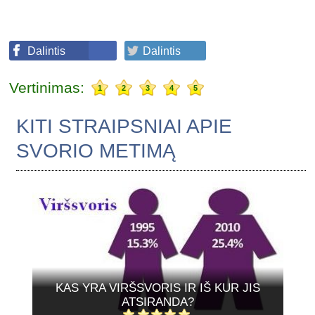
Dalintis
Dalintis
Vertinimas:
1
2
3
4
5
KITI STRAIPSNIAI APIE
SVORIO METIMĄ
KAS YRA VIRŠSVORIS IR IŠ KUR JIS
ATSIRANDA?