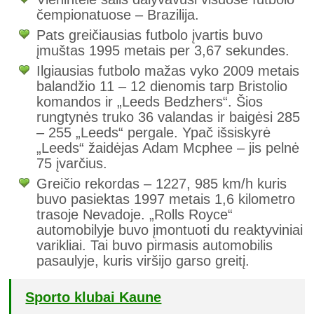
čempionatuose – Brazilija.
Pats greičiausias futbolo įvartis buvo
įmuštas 1995 metais per 3,67 sekundes.
Ilgiausias futbolo mažas vyko 2009 metais
balandžio 11 – 12 dienomis tarp Bristolio
komandos ir „Leeds Bedzhers“. Šios
rungtynės truko 36 valandas ir baigėsi 285
– 255 „Leeds“ pergale. Ypač išsiskyrė
„Leeds“ žaidėjas Adam Mcphee – jis pelnė
75 įvarčius.
Greičio rekordas – 1227, 985 km/h kuris
buvo pasiektas 1997 metais 1,6 kilometro
trasoje Nevadoje. „Rolls Royce“
automobilyje buvo įmontuoti du reaktyviniai
varikliai. Tai buvo pirmasis automobilis
pasaulyje, kuris viršijo garso greitį.
Sporto klubai Kaune