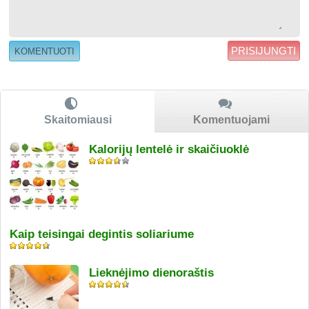
PRISIJUNGTI
Skaitomiausi
Komentuojami
Kalorijų lentelė ir skaičiuoklė
Kaip teisingai degintis soliariume
Lieknėjimo dienoraštis