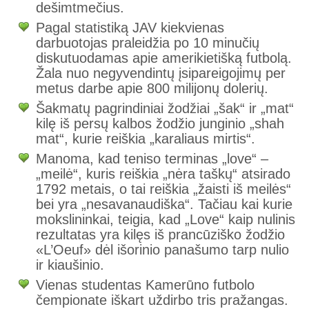
dešimtmečius.
Pagal statistiką JAV kiekvienas
darbuotojas praleidžia po 10 minučių
diskutuodamas apie amerikietišką futbolą.
Žala nuo negyvendintų įsipareigojimų per
metus darbe apie 800 milijonų dolerių.
Šakmatų pagrindiniai žodžiai „šak“ ir „mat“
kilę iš persų kalbos žodžio junginio „shah
mat“, kurie reiškia „karaliaus mirtis“.
Manoma, kad teniso terminas „love“ –
„meilė“, kuris reiškia „nėra taškų“ atsirado
1792 metais, o tai reiškia „žaisti iš meilės“
bei yra „nesavanaudiška“. Tačiau kai kurie
mokslininkai, teigia, kad „Love“ kaip nulinis
rezultatas yra kilęs iš prancūziško žodžio
«L’Oeuf» dėl išorinio panašumo tarp nulio
ir kiaušinio.
Vienas studentas Kamerūno futbolo
čempionate iškart uždirbo tris pražangas.