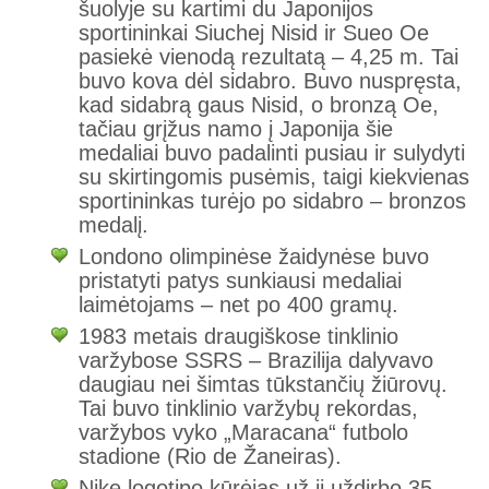
šuolyje su kartimi du Japonijos
sportininkai Siuchej Nisid ir Sueo Oe
pasiekė vienodą rezultatą – 4,25 m. Tai
buvo kova dėl sidabro. Buvo nuspręsta,
kad sidabrą gaus Nisid, o bronzą Oe,
tačiau grįžus namo į Japonija šie
medaliai buvo padalinti pusiau ir sulydyti
su skirtingomis pusėmis, taigi kiekvienas
sportininkas turėjo po sidabro – bronzos
medalį.
Londono olimpinėse žaidynėse buvo
pristatyti patys sunkiausi medaliai
laimėtojams – net po 400 gramų.
1983 metais draugiškose tinklinio
varžybose SSRS – Brazilija dalyvavo
daugiau nei šimtas tūkstančių žiūrovų.
Tai buvo tinklinio varžybų rekordas,
varžybos vyko „Maracana“ futbolo
stadione (Rio de Žaneiras).
Nike logotipo kūrėjas už jį uždirbo 35