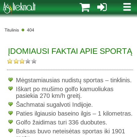
MENI
Titulinis
404
ĮDOMIAUSI FAKTAI APIE SPORTĄ
Mėgstamiausias nudistų sportas – tinklinis.
Iškart po mušimo golfo kamuoliukas
pasiekia 270 km/h greitį.
Šachmatai sugalvoti Indijoje.
Paties ilgiausio baseino ilgis – 1 kilometras.
Golfo žaidimas turi 336 duobutes.
Boksas buvo neteisėtas sportas iki 1901