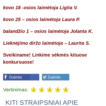
kovo 18 -osios laimėtoja Ligita V.
kovo 25 – osios laimėtoja Laura P.
balandžio 1 – osios laimėtoja Jolanta K.
Lieknėjimo diržo laimėtoja – Laurita S.
Sveikiname! Linkime sėkmės kituose
konkursuose!
Dalintis
Dalintis
Vertinimas:
1
2
3
4
5
KITI STRAIPSNIAI APIE