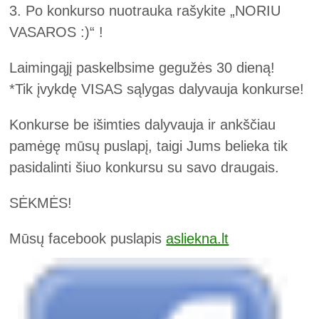
3. Po konkurso nuotrauka rašykite „NORIU
VASAROS :)“ !
Laimingąjį paskelbsime gegužės 30 dieną!
*Tik įvykdę VISAS sąlygas dalyvauja konkurse!
Konkurse be išimties dalyvauja ir ankščiau
pamėgę mūsų puslapį, taigi Jums belieka tik
pasidalinti šiuo konkursu su savo draugais.
SĖKMĖS!
Mūsų facebook puslapis
asliekna.lt