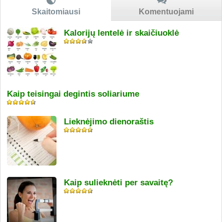
Skaitomiausi
Komentuojami
Kalorijų lentelė ir skaičiuoklė
Kaip teisingai degintis soliariume
Lieknėjimo dienoraštis
Kaip sulieknėti per savaitę?