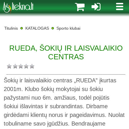
MENI
Titulinis
KATALOGAS
Sporto klubai
RUEDA, ŠOKIŲ IR LAISVALAIKIO
CENTRAS
Šokių ir laisvalaikio centras „RUEDA” įkurtas
2001m. Klubo šokių mokytojai su šokiu
pažystami nuo 6m. amžiaus, todėl pojūtis
šokiui išlavintas ir subrandintas. Dirbame
girdėdami klientų norus ir pageidavimus. Nuolat
tobuliname savo įgūdžius. Bendraujame