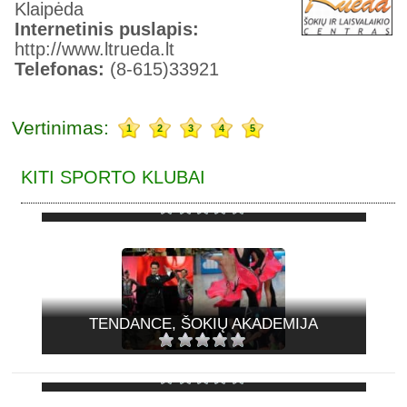
Klaipėda
Internetinis puslapis:
http://www.ltrueda.lt
Telefonas:
(8-615)33921
Vertinimas:
1
2
3
4
5
KITI SPORTO KLUBAI
STEP BY STEP, REDOS ŠOKIŲ STUDIJA
TENDANCE, ŠOKIŲ AKADEMIJA
COSTA RICA, ŠOKIŲ STUDIJA