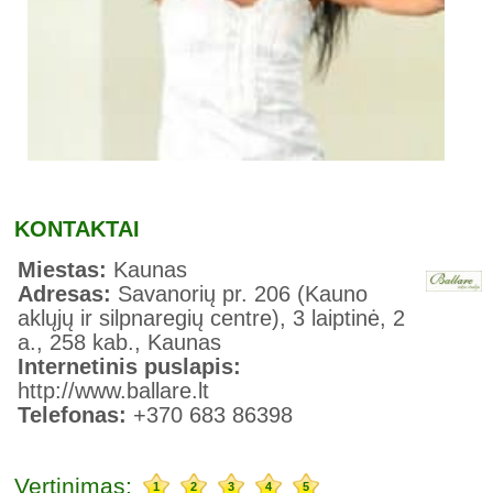
KONTAKTAI
Miestas:
Kaunas
Adresas:
Savanorių pr. 206 (Kauno
aklųjų ir silpnaregių centre), 3 laiptinė, 2
a., 258 kab., Kaunas
Internetinis puslapis:
http://www.ballare.lt
Telefonas:
+370 683 86398
Vertinimas:
1
2
3
4
5