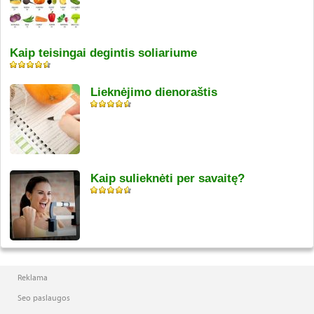
Kaip teisingai degintis soliariume
Lieknėjimo dienoraštis
Kaip sulieknėti per savaitę?
Reklama
Seo paslaugos