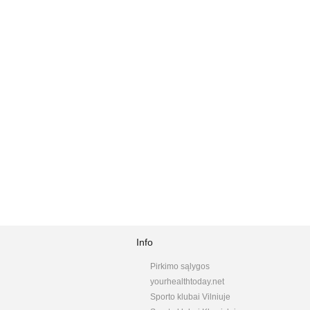
Info
Pirkimo sąlygos
yourhealthtoday.net
Sporto klubai Vilniuje