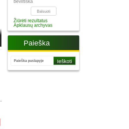
beviltiška
Žiūrėti rezultatus
Apklausų archyvas
Paieška