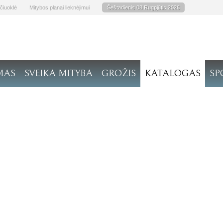
čiuoklė
Mitybos planai lieknėjimui
Šeštadienis 08 Rugpjūtis 2026
MAS
SVEIKA MITYBA
GROŽIS
KATALOGAS
SP