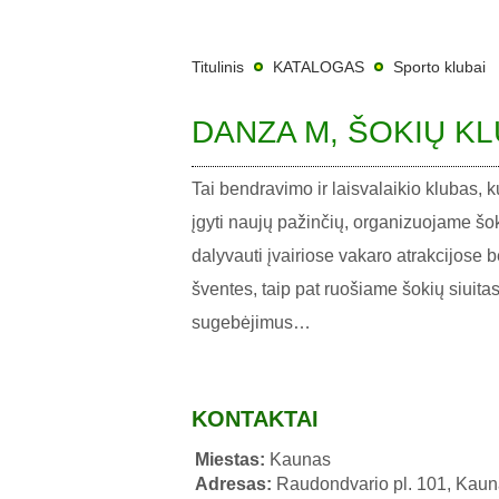
Titulinis
KATALOGAS
Sporto klubai
DANZA M, ŠOKIŲ K
Tai bendravimo ir laisvalaikio klubas,
įgyti naujų pažinčių, organizuojame šoki
dalyvauti įvairiose vakaro atrakcijose b
šventes, taip pat ruošiame šokių siuit
sugebėjimus…
KONTAKTAI
Miestas:
Kaunas
Adresas:
Raudondvario pl. 101, Kau