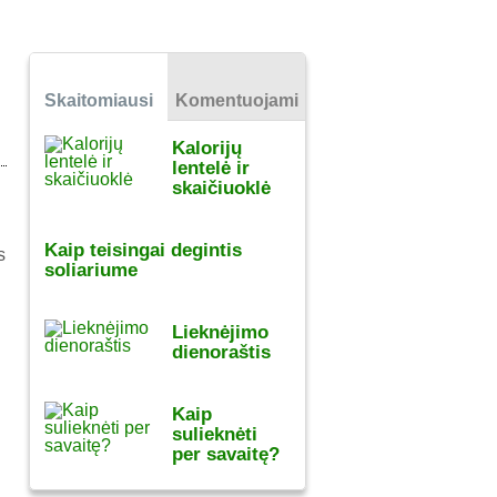
Skaitomiausi
Komentuojami
Kalorijų
lentelė ir
skaičiuoklė
Kaip teisingai degintis
s
soliariume
Lieknėjimo
dienoraštis
Kaip
sulieknėti
per savaitę?