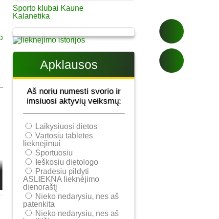
Sporto klubai Kaune
Kalanetika
Apklausos
Aš noriu numesti svorio ir
imsiuosi aktyvių veiksmų:
Laikysiuosi dietos
Vartosiu tabletes
lieknėjimui
Sportuosiu
Ieškosiu dietologo
Pradėsiu pildyti
ASLIEKNA lieknėjimo
dienoraštį
Nieko nedarysiu, nes aš
patenkita
Nieko nedarysiu, nes aš