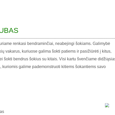
LUBAS
 kuriame renkasi bendraminčiai, neabejingi šokiams. Galimybė
ų vakarus, kuriuose galima šokti patiems ir pasižiūrėti į kitus,
ei šokti bendrus šokius su kitais. Visi kartu švenčiame didžiąsia
as, kuriomis galime pademonstruoti kitiems šokantiems savo
nas