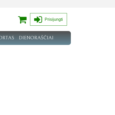
Prisijungti
ORTAS
DIENORAŠČIAI