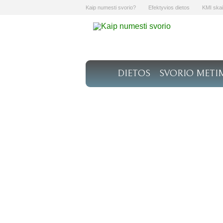
Kaip numesti svorio?
Efektyvios dietos
KMI skai
DIETOS
SVORIO METI