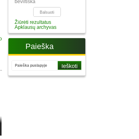
beviltiška
Žiūrėti rezultatus
Apklausų archyvas
Paieška