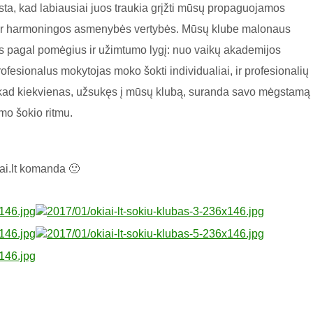
žįsta, kad labiausiai juos traukia grįžti mūsų propaguojamos
o, ir harmoningos asmenybės vertybės. Mūsų klube malonaus
as pagal pomėgius ir užimtumo lygį: nuo vaikų akademijos
fesionalus mokytojas moko šokti individualiai, ir profesionalių
, kad kiekvienas, užsukęs į mūsų klubą, suranda savo mėgstamą
nimo šokio ritmu.
ai.lt komanda 🙂