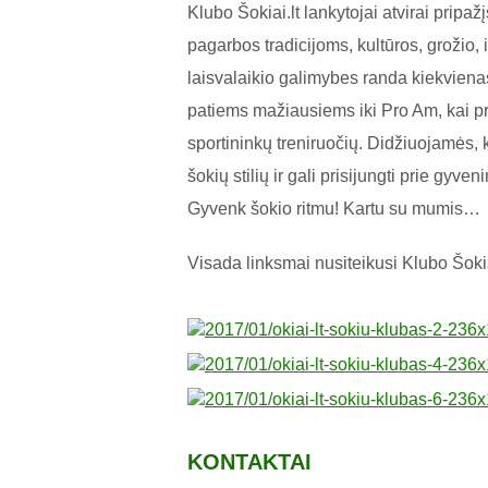
Klubo Šokiai.lt lankytojai atvirai pripa
pagarbos tradicijoms, kultūros, groži
laisvalaikio galimybes randa kiekvien
patiems mažiausiems iki Pro Am, kai pro
sportininkų treniruočių. Didžiuojamės
šokių stilių ir gali prisijungti prie gyve
Gyvenk šokio ritmu! Kartu su mumis…
Visada linksmai nusiteikusi Klubo Šoki
KONTAKTAI