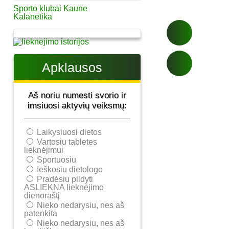
Sporto klubai Kaune
Kalanetika
Apklausos
Aš noriu numesti svorio ir
imsiuosi aktyvių veiksmų:
Laikysiuosi dietos
Vartosiu tabletes
lieknėjimui
Sportuosiu
Ieškosiu dietologo
Pradėsiu pildyti
ASLIEKNA lieknėjimo
dienoraštį
Nieko nedarysiu, nes aš
patenkita
Nieko nedarysiu, nes aš