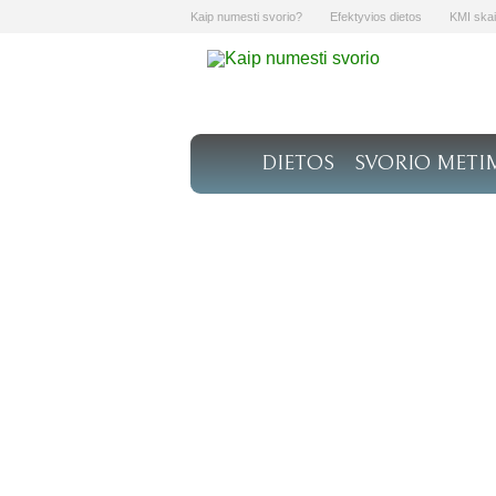
Kaip numesti svorio?
Efektyvios dietos
KMI skai
DIETOS
SVORIO METI