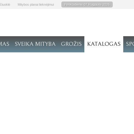
čiuoklė
Mitybos planai lieknėjimui
Penktadienis 07 Rugpjūtis 2026
MAS
SVEIKA MITYBA
GROŽIS
KATALOGAS
SP