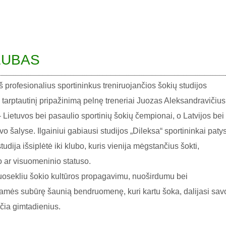
KLUBAS
š profesionalius sportininkus treniruojančios šokių studijos
 tarptautinį pripažinimą pelnę treneriai Juozas Aleksandravičius
– Lietuvos bei pasaulio sportinių šokių čempionai, o Latvijos bei
o šalyse. Ilgainiui gabiausi studijos „Dileksa“ sportininkai paty
tudija išsiplėtė iki klubo, kuris vienija mėgstančius šokti,
 ar visuomeninio statuso.
r nuosekliu šokio kultūros propagavimu, nuoširdumu bei
iamės subūrę šaunią bendruomenę, kuri kartu šoka, dalijasi sav
čia gimtadienius.