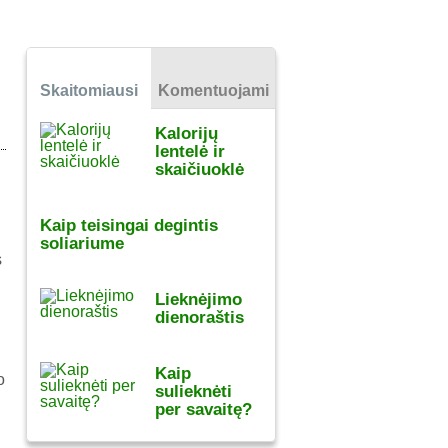
Skaitomiausi
Komentuojami
Kalorijų
lentelė ir
skaičiuoklė
Kaip teisingai degintis
soliariume
s
Lieknėjimo
dienoraštis
Kaip
o
sulieknėti
per savaitę?