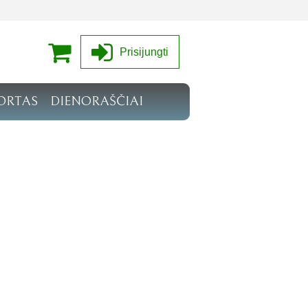
Prisijungti
ORTAS
DIENORAŠČIAI