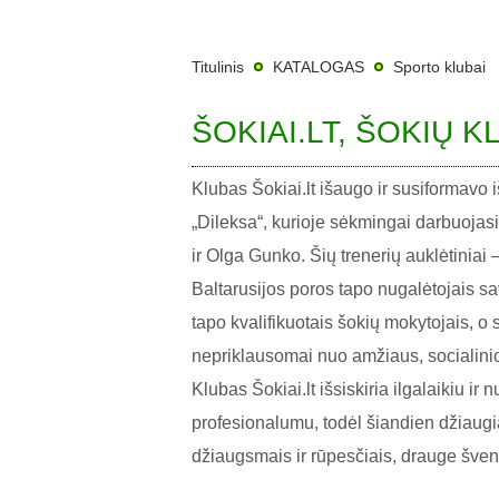
Titulinis
KATALOGAS
Sporto klubai
ŠOKIAI.LT, ŠOKIŲ 
Klubas Šokiai.lt išaugo ir susiformavo i
„Dileksa“, kurioje sėkmingai darbuojasi
ir Olga Gunko. Šių trenerių auklėtiniai 
Baltarusijos poros tapo nugalėtojais sav
tapo kvalifikuotais šokių mokytojais, o s
nepriklausomai nuo amžiaus, socialinio
Klubas Šokiai.lt išsiskiria ilgalaikiu i
profesionalumu, todėl šiandien džiaug
džiaugsmais ir rūpesčiais, drauge šven