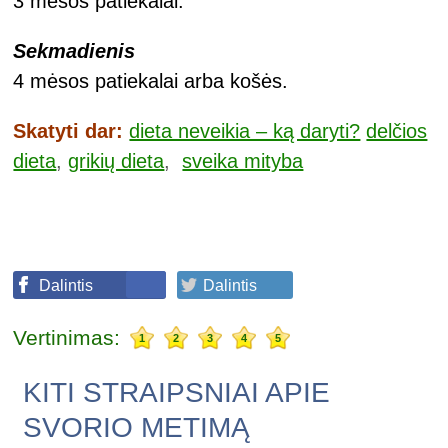
3 mėsos patiekalai.
Sekmadienis
4 mėsos patiekalai arba košės.
Skatyti dar:
dieta neveikia – ką daryti?
delčios
dieta
,
grikių dieta
,
sveika mityba
Dalintis
Dalintis
Vertinimas:
1
2
3
4
5
KITI STRAIPSNIAI APIE
SVORIO METIMĄ