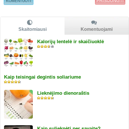
PRISIJUNGTI
Skaitomiausi
Komentuojami
Kalorijų lentelė ir skaičiuoklė
Kaip teisingai degintis soliariume
Lieknėjimo dienoraštis
Kaip sulieknėti per savaitę?