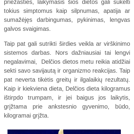
priežasties, laikymasis šios dietos gali sukelti
tokius simptomus kaip silpnumas, apatija ar
sumažėjęs darbingumas, pykinimas, lengvas
galvos svaigimas.
Taip pat gali sutrikti širdies veikla ar virškinimo
sistemos darbas. Nors dažniausiai tai lengvi
negalavimai, Delčios dietos metu reikia atidžiai
sekti savo savijautą ir organizmo reakcijas. Taip
pat neverta tikėtis greitų ir ilgalaikių rezultatų.
Kaip ir kiekviena dieta, Delčios dieta kilogramus
ištirpdo trumpam, ir jei baigus jos laikytis,
grįžtama prie ankstesnio gyvenimo, būdo,
kilogramai grįžta.