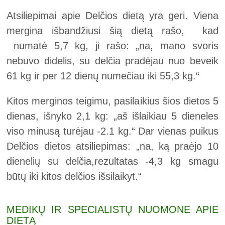
Atsiliepimai apie Delčios dietą yra geri. Viena
mergina išbandžiusi šią dietą rašo, kad
numatė 5,7 kg, ji rašo: „na, mano svoris
nebuvo didelis, su delčia pradėjau nuo beveik
61 kg ir per 12 dienų numečiau iki 55,3 kg.“
Kitos merginos teigimu, pasilaikius šios dietos 5
dienas, išnyko 2,1 kg: „aš išlaikiau 5 dieneles
viso minusą turėjau -2.1 kg.“ Dar vienas puikus
Delčios dietos atsiliepimas: „na, ką praėjo 10
dienelių su delčia,rezultatas -4,3 kg smagu
būtų iki kitos delčios išsilaikyt.“
MEDIKŲ IR SPECIALISTŲ NUOMONE APIE
DIETĄ