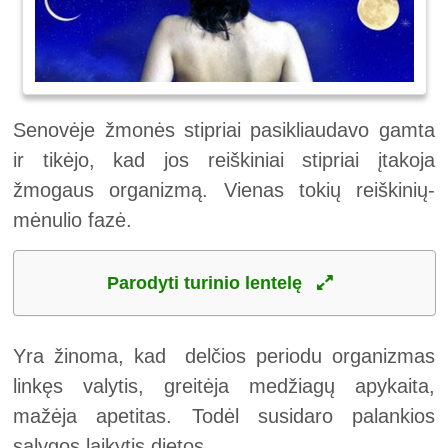
Senovėje žmonės stipriai pasikliaudavo gamta
ir tikėjo, kad jos reiškiniai stipriai įtakoja
žmogaus organizmą. Vienas tokių reiškinių-
mėnulio fazė.
Parodyti turinio lentelę
Yra žinoma, kad delčios periodu organizmas
linkęs valytis, greitėja medžiagų apykaita,
mažėja apetitas. Todėl susidaro palankios
sąlygos laikytis dietos.