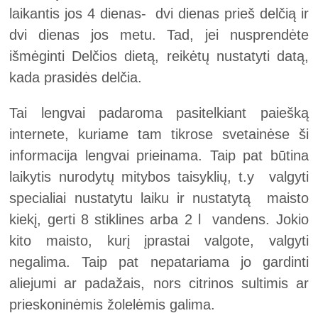
laikantis jos 4 dienas- dvi dienas prieš delčią ir
dvi dienas jos metu. Tad, jei nusprendėte
išmėginti Delčios dietą, reikėtų nustatyti datą,
kada prasidės delčia.
Tai lengvai padaroma pasitelkiant paiešką
internete, kuriame tam tikrose svetainėse ši
informacija lengvai prieinama. Taip pat būtina
laikytis nurodytų mitybos taisyklių, t.y valgyti
specialiai nustatytu laiku ir nustatytą maisto
kiekį, gerti 8 stiklines arba 2 l vandens. Jokio
kito maisto, kurį įprastai valgote, valgyti
negalima. Taip pat nepatariama jo gardinti
aliejumi ar padažais, nors citrinos sultimis ar
prieskoninėmis žolelėmis galima.