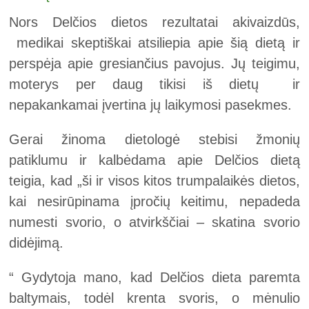
Nors Delčios dietos rezultatai akivaizdūs,
medikai skeptiškai atsiliepia apie šią dietą ir
perspėja apie gresiančius pavojus. Jų teigimu,
moterys per daug tikisi iš dietų ir
nepakankamai įvertina jų laikymosi pasekmes.
Gerai žinoma dietologė stebisi žmonių
patiklumu ir kalbėdama apie Delčios dietą
teigia, kad „ši ir visos kitos trumpalaikės dietos,
kai nesirūpinama įpročių keitimu, nepadeda
numesti svorio, o atvirkščiai – skatina svorio
didėjimą.
“ Gydytoja mano, kad Delčios dieta paremta
baltymais, todėl krenta svoris, o mėnulio