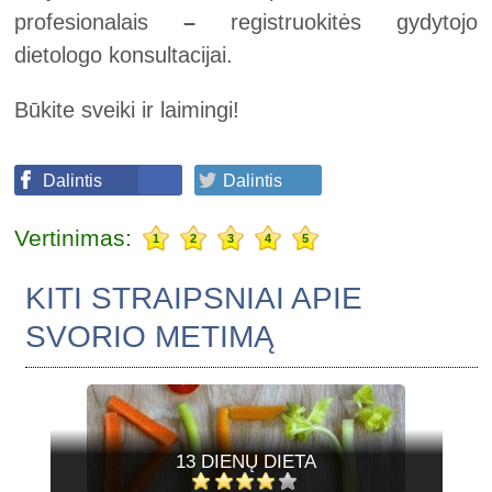
profesionalais
–
registruokitės gydytojo
dietologo konsultacijai.
Būkite sveiki ir laimingi!
Dalintis
Dalintis
Vertinimas:
1
2
3
4
5
KITI STRAIPSNIAI APIE
SVORIO METIMĄ
13 DIENŲ DIETA