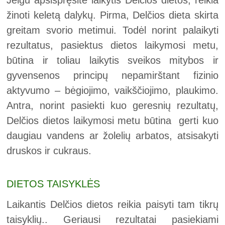
Jeigu apsispręsite laikytis Delčios dietos, reikia
žinoti keletą dalykų. Pirma, Delčios dieta skirta
greitam svorio metimui. Todėl norint palaikyti
rezultatus, pasiektus dietos laikymosi metu,
būtina ir toliau laikytis sveikos mitybos ir
gyvensenos principų nepamirštant fizinio
aktyvumo – bėgiojimo, vaikščiojimo, plaukimo.
Antra, norint pasiekti kuo geresnių rezultatų,
Delčios dietos laikymosi metu būtina gerti kuo
daugiau vandens ar žolelių arbatos, atsisakyti
druskos ir cukraus.
DIETOS TAISYKLĖS
Laikantis Delčios dietos reikia paisyti tam tikrų
taisyklių.. Geriausi rezultatai pasiekiami