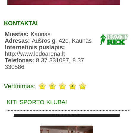
KONTAKTAI
Miestas:
Kaunas
Adresas:
Aušros g. 42c, Kaunas
Internetinis puslapis:
http://www.ledoarena.lt
Telefonas:
8 37 331087, 8 37
330586
Vertinimas:
1
2
3
4
5
KITI SPORTO KLUBAI
SAMURAJUS, KOVOS MENŲ KLUBAS