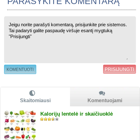
PARAŠYKITE KOMENTARĄ
PRISIJUNGTI
Skaitomiausi
Komentuojami
Kalorijų lentelė ir skaičiuoklė