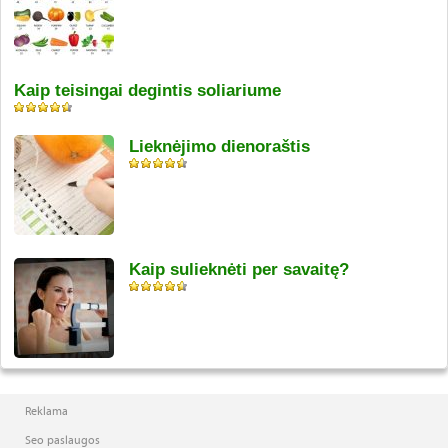
Kaip teisingai degintis soliariume
Lieknėjimo dienoraštis
Kaip sulieknėti per savaitę?
Reklama
Seo paslaugos