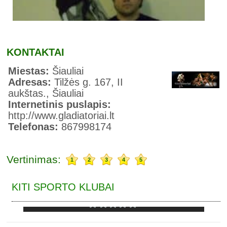
KONTAKTAI
Miestas:
Šiauliai
Adresas:
Tilžės g. 167, II
aukštas., Šiauliai
Internetinis puslapis:
http://www.gladiatoriai.lt
Telefonas:
867998174
Vertinimas:
1
2
3
4
5
KITI SPORTO KLUBAI
DUBYSA, SPORTO MOKYKLA