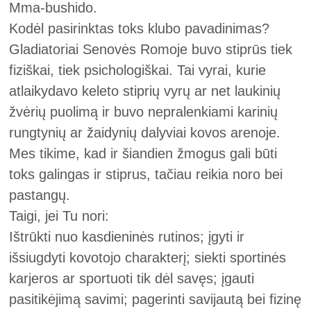
Mma-bushido.
Kodėl pasirinktas toks klubo pavadinimas?
Gladiatoriai Senovės Romoje buvo stiprūs tiek
fiziškai, tiek psichologiškai. Tai vyrai, kurie
atlaikydavo keleto stiprių vyrų ar net laukinių
žvėrių puolimą ir buvo nepralenkiami karinių
rungtynių ar žaidynių dalyviai kovos arenoje.
Mes tikime, kad ir šiandien žmogus gali būti
toks galingas ir stiprus, tačiau reikia noro bei
pastangų.
Taigi, jei Tu nori:
Ištrūkti nuo kasdieninės rutinos; įgyti ir
išsiugdyti kovotojo charakterį; siekti sportinės
karjeros ar sportuoti tik dėl savęs; įgauti
pasitikėjimą savimi; pagerinti savijautą bei fizinę