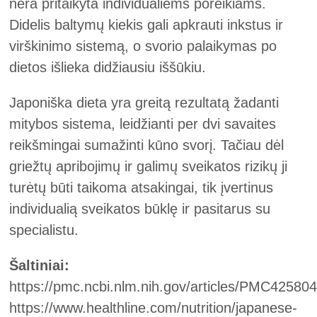
nėra pritaikyta individualiems poreikiams.
Didelis baltymų kiekis gali apkrauti inkstus ir
virškinimo sistemą, o svorio palaikymas po
dietos išlieka didžiausiu iššūkiu.
Japoniška dieta yra greitą rezultatą žadanti
mitybos sistema, leidžianti per dvi savaites
reikšmingai sumažinti kūno svorį. Tačiau dėl
griežtų apribojimų ir galimų sveikatos rizikų ji
turėtų būti taikoma atsakingai, tik įvertinus
individualią sveikatos būklę ir pasitarus su
specialistu.
Šaltiniai:
https://pmc.ncbi.nlm.nih.gov/articles/PMC425804
https://www.healthline.com/nutrition/japanese-