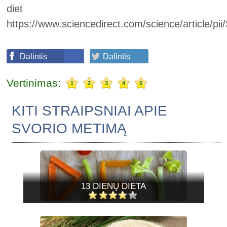
diet
https://www.sciencedirect.com/science/article/
Dalintis
Dalintis
Vertinimas:
1
2
3
4
5
KITI STRAIPSNIAI APIE
SVORIO METIMĄ
13 DIENŲ DIETA