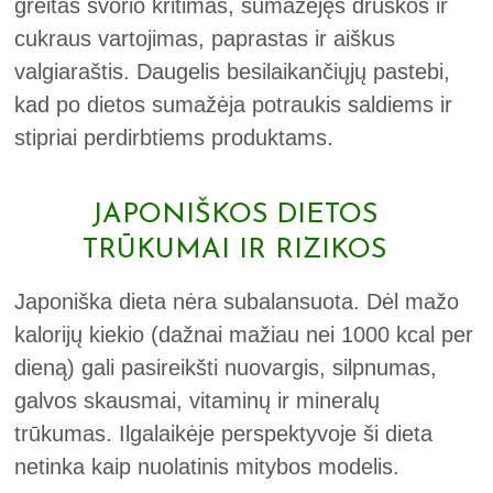
greitas svorio kritimas, sumažėjęs druskos ir
cukraus vartojimas, paprastas ir aiškus
valgiaraštis. Daugelis besilaikančiųjų pastebi,
kad po dietos sumažėja potraukis saldiems ir
stipriai perdirbtiems produktams.
JAPONIŠKOS DIETOS
TRŪKUMAI IR RIZIKOS
Japoniška dieta nėra subalansuota. Dėl mažo
kalorijų kiekio (dažnai mažiau nei 1000 kcal per
dieną) gali pasireikšti nuovargis, silpnumas,
galvos skausmai, vitaminų ir mineralų
trūkumas. Ilgalaikėje perspektyvoje ši dieta
netinka kaip nuolatinis mitybos modelis.