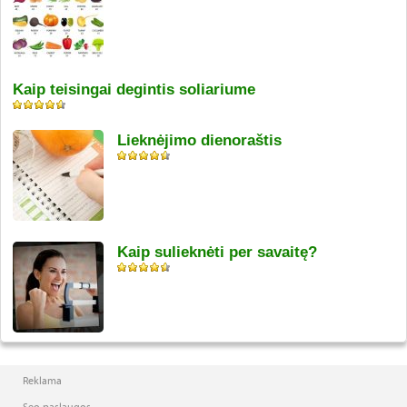
Kaip teisingai degintis soliariume
Lieknėjimo dienoraštis
Kaip sulieknėti per savaitę?
Reklama