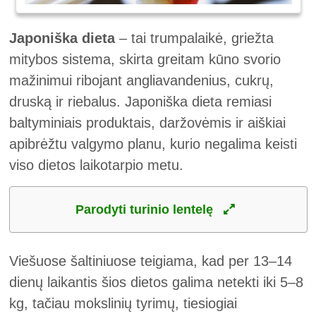
Japoniška dieta
– tai trumpalaikė, griežta
mitybos sistema, skirta greitam kūno svorio
mažinimui ribojant angliavandenius, cukrų,
druską ir riebalus. Japoniška dieta remiasi
baltyminiais produktais, daržovėmis ir aiškiai
apibrėžtu valgymo planu, kurio negalima keisti
viso dietos laikotarpio metu.
Parodyti turinio lentelę
Viešuose šaltiniuose teigiama, kad per 13–14
dienų laikantis šios dietos galima netekti iki 5–8
kg, tačiau mokslinių tyrimų, tiesiogiai