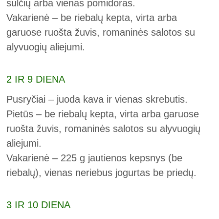
sulčių arba vienas pomidoras.
Vakarienė – be riebalų kepta, virta arba
garuose ruošta žuvis, romaninės salotos su
alyvuogių aliejumi.
2 IR 9 DIENA
Pusryčiai – juoda kava ir vienas skrebutis.
Pietūs – be riebalų kepta, virta arba garuose
ruošta žuvis, romaninės salotos su alyvuogių
aliejumi.
Vakarienė – 225 g jautienos kepsnys (be
riebalų), vienas neriebus jogurtas be priedų.
3 IR 10 DIENA