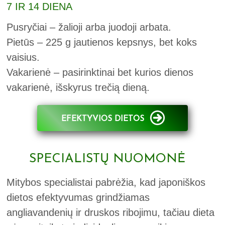
7 IR 14 DIENA
Pusryčiai – žalioji arba juodoji arbata.
Pietūs – 225 g jautienos kepsnys, bet koks
vaisius.
Vakarienė – pasirinktinai bet kurios dienos
vakarienė, išskyrus trečią dieną.
EFEKTYVIOS DIETOS
SPECIALISTŲ NUOMONĖ
Mitybos specialistai pabrėžia, kad japoniškos
dietos efektyvumas grindžiamas
angliavandenių ir druskos ribojimu, tačiau dieta