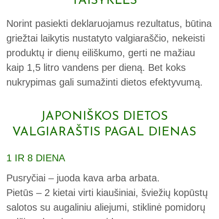
TAISYKLĖS
Norint pasiekti deklaruojamus rezultatus, būtina
griežtai laikytis nustatyto valgiaraščio, nekeisti
produktų ir dienų eiliškumo, gerti ne mažiau
kaip 1,5 litro vandens per dieną. Bet koks
nukrypimas gali sumažinti dietos efektyvumą.
JAPONIŠKOS DIETOS
VALGIARAŠTIS PAGAL DIENAS
1 IR 8 DIENA
Pusryčiai – juoda kava arba arbata.
Pietūs – 2 kietai virti kiaušiniai, šviežių kopūstų
salotos su augaliniu aliejumi, stiklinė pomidorų