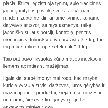
plačiai ištirta, egzistuoja tyrimų apie tradicinės
japonų mitybos poveikį sveikatai. Viename
randomizuotame klinikiniame tyrime, kuriame
dalyvavo antsvorį turintys asmenys, taikę
japoniško stiliaus porcijų kontrolę, per tris
mėnesius vidutiniškai buvo prarasta 3,7 kg, tuo
tarpu kontrolinė grupė neteko tik 0,1 kg.
Taip pat buvo fiksuotas kūno masės indekso ir
liemens apimties sumažėjimas.
Ilgalaikiai stebėjimo tyrimai rodo, kad mityba,
kurioje vyrauja žuvis, daržovės, jūros gėrybės ir
mažai apdoroti produktai, siejama su mažesne
nutukimo, širdies ir kraujagyslių ligų bei
ankstyvos mirties rizika.