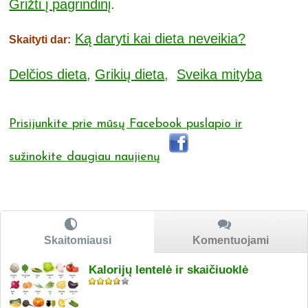
Grižti į pagrindinį
.
Ką daryti kai
dieta neveikia
?
Skaityti dar:
Delčios dieta
,
Grikių dieta
,
Sveika mityba
Prisijunkite prie mūsų Facebook puslapio ir
sužinokite daugiau naujienų
Skaitomiausi
Komentuojami
Kalorijų lentelė ir skaičiuoklė