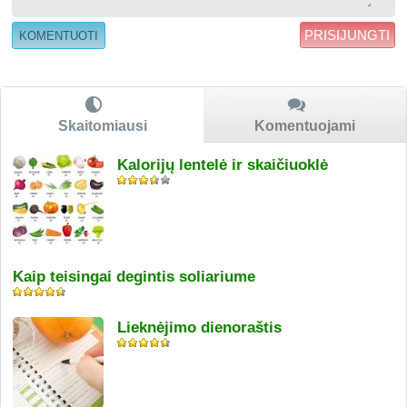
PRISIJUNGTI
Skaitomiausi
Komentuojami
Kalorijų lentelė ir skaičiuoklė
Kaip teisingai degintis soliariume
Lieknėjimo dienoraštis