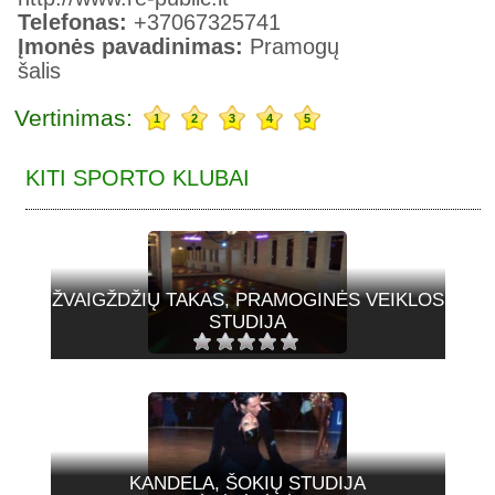
Telefonas:
+37067325741
Įmonės pavadinimas:
Pramogų
šalis
Vertinimas:
1
2
3
4
5
KITI SPORTO KLUBAI
ŽVAIGŽDŽIŲ TAKAS, PRAMOGINĖS VEIKLOS
STUDIJA
KANDELA, ŠOKIŲ STUDIJA