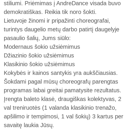
stiliumi. Priėmimas į AndreDance visada buvo
demokratiškas. Reikia tik noro šokti.
Lietuvoje žinomi ir pripažinti choreografai,
turintys daugelio metų darbo patirtį daugelyje
pasaulio šalių, Jums siūlo:
Modernaus šokio užsiėmimus
Džiazinio šokio užsiėmimus
Klasikinio šokio užsiėmimus
Kokybės ir kainos santykis yra aukščiausias.
Šokdami pagal mūsų choreografų parengtas
programas labai greitai pamatysite rezultatus.
Įrengta baleto klasė, draugiškas kolektyvas, 2
val treniruotės (1 valanda klasikinio trenažo,
apšilimo ir tempimosi, 1 val šokių) 3 kartus per
savaitę laukia Jūsų.