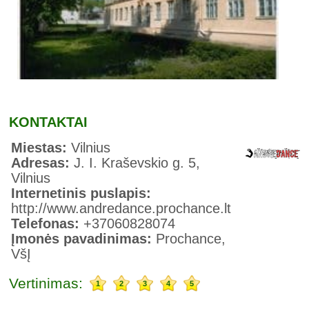
KONTAKTAI
Miestas:
Vilnius
Adresas:
J. I. Kraševskio g. 5,
Vilnius
Internetinis puslapis:
http://www.andredance.prochance.lt
Telefonas:
+37060828074
Įmonės pavadinimas:
Prochance,
VšĮ
Vertinimas:
1
2
3
4
5