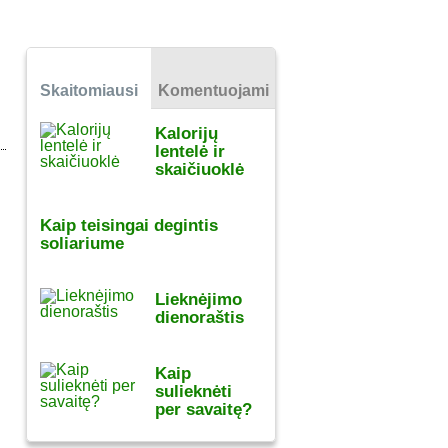
Skaitomiausi
Komentuojami
Kalorijų
lentelė ir
skaičiuoklė
Kaip teisingai degintis
soliariume
Lieknėjimo
dienoraštis
Kaip
sulieknėti
per savaitę?