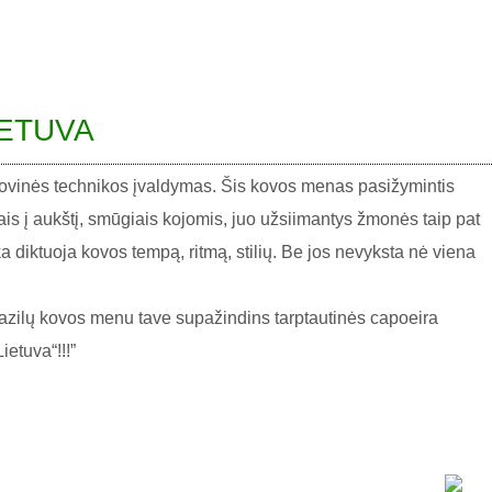
IETUVA
ovinės technikos įvaldymas. Šis kovos menas pasižymintis
iais į aukštį, smūgiais kojomis, juo užsiimantys žmonės taip pat
a diktuoja kovos tempą, ritmą, stilių. Be jos nevyksta nė viena
razilų kovos menu tave supažindins tarptautinės capoeira
etuva“!!!”