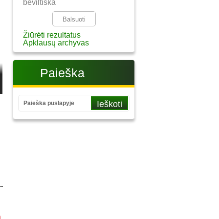
beviltiška
Žiūrėti rezultatus
Apklausų archyvas
Paieška