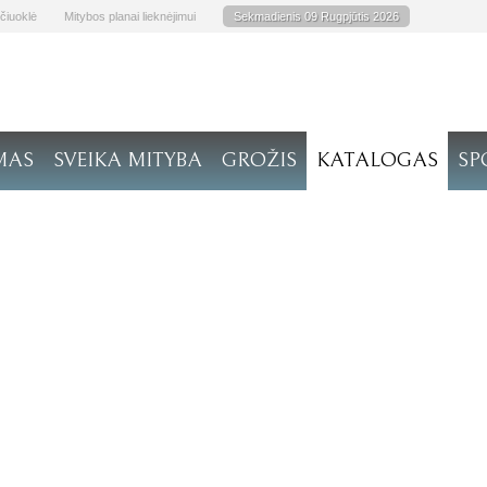
čiuoklė
Mitybos planai lieknėjimui
Sekmadienis 09 Rugpjūtis 2026
MAS
SVEIKA MITYBA
GROŽIS
KATALOGAS
SP