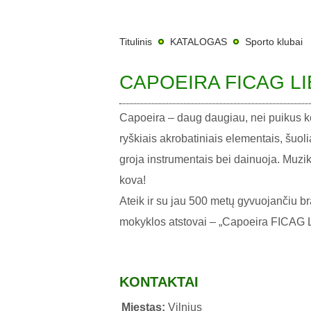
Titulinis
KATALOGAS
Sporto klubai
CAPOEIRA FICAG L
Capoeira – daug daugiau, nei puikus k
ryškiais akrobatiniais elementais, šuol
groja instrumentais bei dainuoja. Muzik
kova!
Ateik ir su jau 500 metų gyvuojančiu b
mokyklos atstovai – „Capoeira FICAG Li
KONTAKTAI
Miestas:
Vilnius