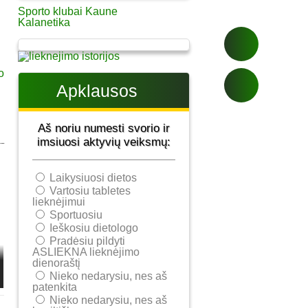
Sporto klubai Kaune
Kalanetika
Apklausos
Aš noriu numesti svorio ir
imsiuosi aktyvių veiksmų:
Laikysiuosi dietos
Vartosiu tabletes
lieknėjimui
Sportuosiu
Ieškosiu dietologo
Pradėsiu pildyti
ASLIEKNA lieknėjimo
dienoraštį
Nieko nedarysiu, nes aš
patenkita
Nieko nedarysiu, nes aš