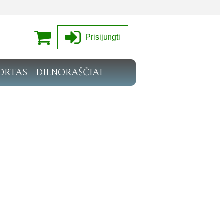
Prisijungti
ORTAS
DIENORAŠČIAI