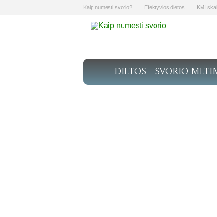
Kaip numesti svorio?
Efektyvios dietos
KMI skai
DIETOS
SVORIO METI