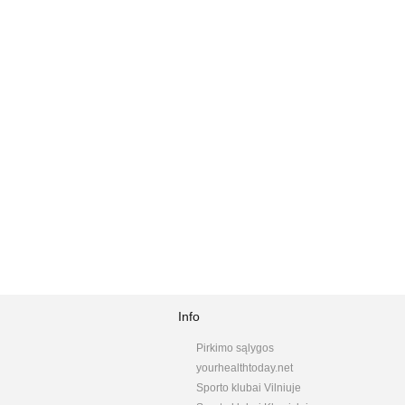
Info
Pirkimo sąlygos
yourhealthtoday.net
Sporto klubai Vilniuje