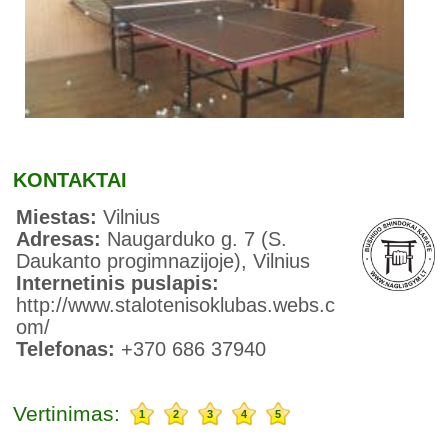
KONTAKTAI
Miestas:
Vilnius
Adresas:
Naugarduko g. 7 (S.
Daukanto progimnazijoje), Vilnius
Internetinis puslapis:
http://www.stalotenisoklubas.webs.c
om/
Telefonas:
+370 686 37940
Vertinimas:
1
2
3
4
5