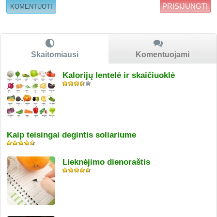
PRISIJUNGTI
Skaitomiausi
Komentuojami
Kalorijų lentelė ir skaičiuoklė
Kaip teisingai degintis soliariume
Lieknėjimo dienoraštis