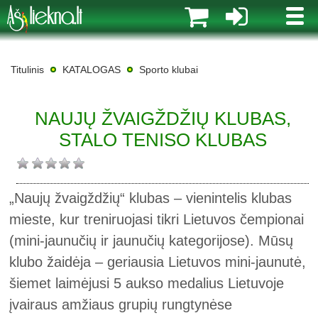
MENI
Titulinis
KATALOGAS
Sporto klubai
NAUJŲ ŽVAIGŽDŽIŲ KLUBAS,
STALO TENISO KLUBAS
„Naujų žvaigždžių“ klubas – vienintelis klubas
mieste, kur treniruojasi tikri Lietuvos čempionai
(mini-jaunučių ir jaunučių kategorijose). Mūsų
klubo žaidėja – geriausia Lietuvos mini-jaunutė,
šiemet laimėjusi 5 aukso medalius Lietuvoje
įvairaus amžiaus grupių rungtynėse