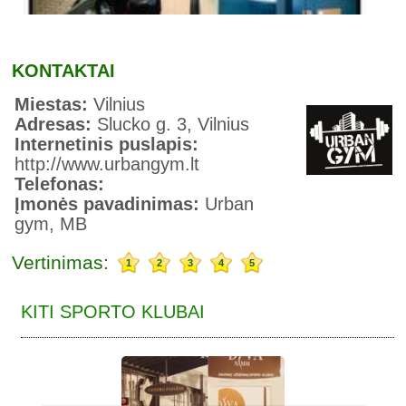
KONTAKTAI
Miestas:
Vilnius
Adresas:
Slucko g. 3, Vilnius
Internetinis puslapis:
http://www.urbangym.lt
Telefonas:
Įmonės pavadinimas:
Urban
gym, MB
Vertinimas:
1
2
3
4
5
KITI SPORTO KLUBAI