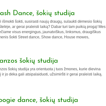
lash Dance, šokių studija
i išmokti šokti, susirasti naujų draugų, sulaukti dėmesio šokių
štelėje, ar gerai praleisti laiką? Dabar turi tam puikią progą! Mes
ečiame visus energingus, jaunatviškus, linksmus, draugiškus
enis šokti Street dance, Show dance, House mowes,
anzos šokių studija
zos šokių studija yra orientuota į tuos žmones, kurie dievina
į ir jo dėka gali atsipalaiduoti, užsimiršti ir gerai praleisti laiką.
oogie dance, šokių studija