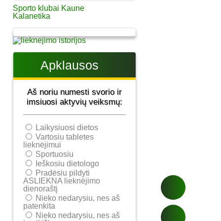
Sporto klubai Kaune
Kalanetika
Apklausos
Aš noriu numesti svorio ir
imsiuosi aktyvių veiksmų:
Laikysiuosi dietos
Vartosiu tabletes
lieknėjimui
Sportuosiu
Ieškosiu dietologo
Pradėsiu pildyti
ASLIEKNA lieknėjimo
dienoraštį
Nieko nedarysiu, nes aš
patenkita
Nieko nedarysiu, nes aš