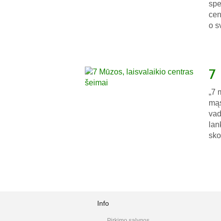
spe
cen
o s
7
„7 
mąs
vad
lan
sko
Info
Pirkimo sąlygos