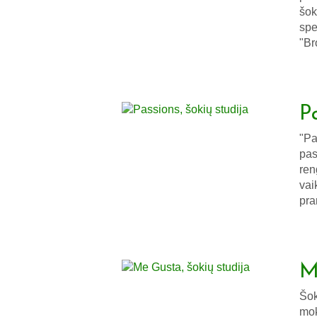
šok
spe
"Br
Pa
"Pa
pas
ren
vai
pra
M
Šok
mok