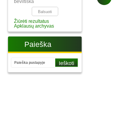
beviltiška
Žiūrėti rezultatus
Apklausų archyvas
Paieška