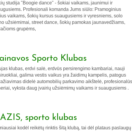
ių studija "Boogie dance" - šokiai vaikams, jaunimui ir
ugusiems. Profesionali komanda Jums siūlo: Pramoginius
ius vaikams, šokių kursus suaugusiems ir vyresniems, solo
ino užsiėmimai, street dance, šokių pamokas jaunavedžiams,
vačioms grupėms,
ainavos Sporto Klubas
jas klubas, erdvi salė, erdvūs persirengimo kambariai, nauji
niruokliai, galima vestis vaikus yra žaidimų kampelis, patogus
važiavimas didelė automobilių parkavimo aikštelė, profesionalū
neriai, vyksta daug įvairių užsiėmimų vaikams ir suaugusiems .
AZIS, sporto klubas
miausiai kodėl reikėtų rinktis šitą klubą, tai dėl plataus paslaugų