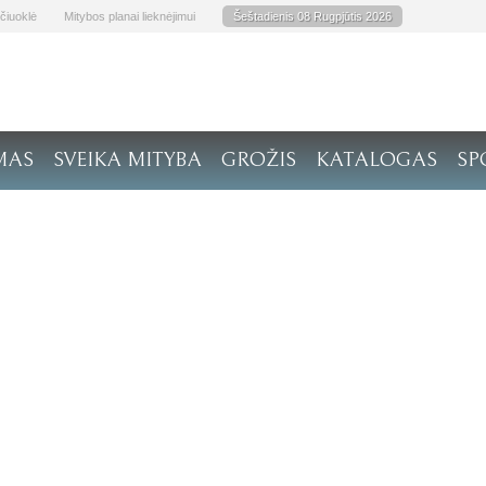
čiuoklė
Mitybos planai lieknėjimui
Šeštadienis 08 Rugpjūtis 2026
MAS
SVEIKA MITYBA
GROŽIS
KATALOGAS
SP