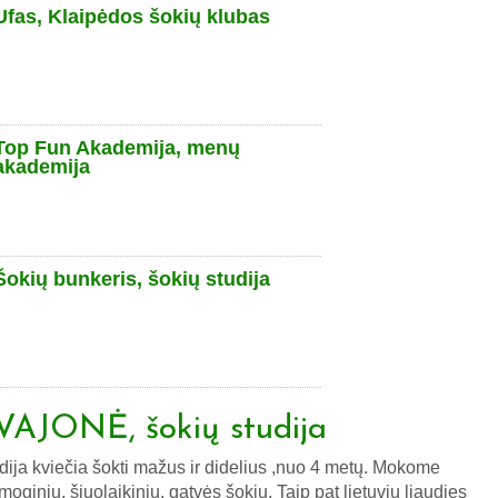
Ufas, Klaipėdos šokių klubas
Top Fun Akademija, menų
akademija
Šokių bunkeris, šokių studija
VAJONĖ, šokių studija
dija kviečia šokti mažus ir didelius ,nuo 4 metų. Mokome
moginių, šiuolaikinių, gatvės šokių. Taip pat lietuvių liaudies