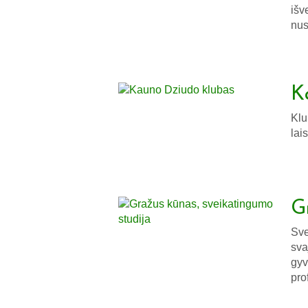
išv
nus
K
Klu
lai
G
Sve
sva
gyv
pro