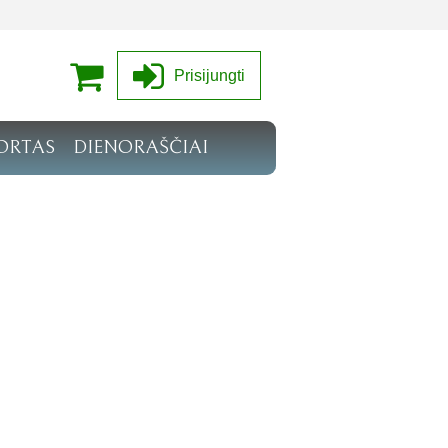
Prisijungti
ORTAS
DIENORAŠČIAI