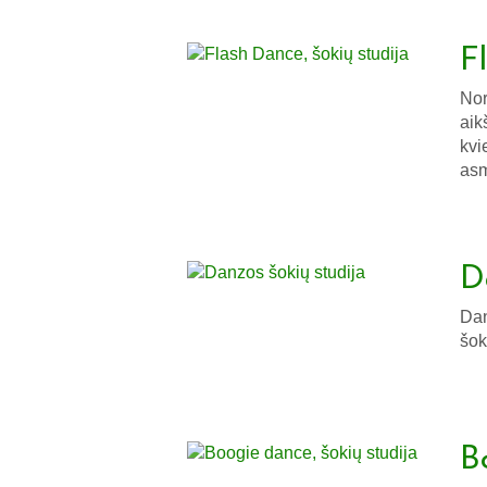
F
Nor
aik
kvi
asm
D
Dan
šok
B