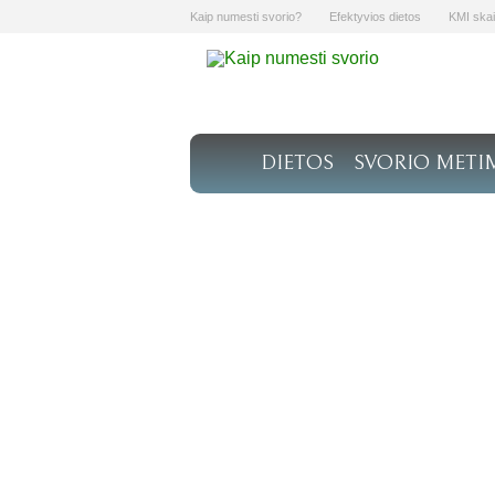
Kaip numesti svorio?
Efektyvios dietos
KMI skai
DIETOS
SVORIO METI