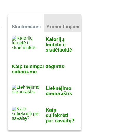
Skaitomiausi
Komentuojami
Kalorijų
lentelė ir
skaičiuoklė
Kaip teisingai degintis
soliariume
Lieknėjimo
dienoraštis
Kaip
sulieknėti
per savaitę?