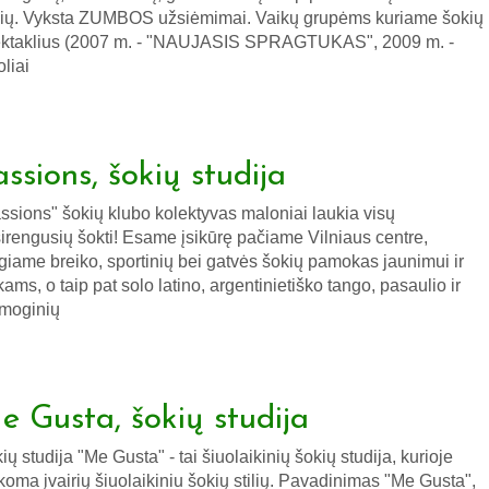
ių. Vyksta ZUMBOS užsiėmimai. Vaikų grupėms kuriame šokių
ktaklius (2007 m. - "NAUJASIS SPRAGTUKAS", 2009 m. -
oliai
ssions, šokių studija
ssions" šokių klubo kolektyvas maloniai laukia visų
irengusių šokti! Esame įsikūrę pačiame Vilniaus centre,
giame breiko, sportinių bei gatvės šokių pamokas jaunimui ir
kams, o taip pat solo latino, argentinietiško tango, pasaulio ir
moginių
e Gusta, šokių studija
ių studija "Me Gusta" - tai šiuolaikinių šokių studija, kurioje
oma įvairių šiuolaikiniu šokių stilių. Pavadinimas "Me Gusta",