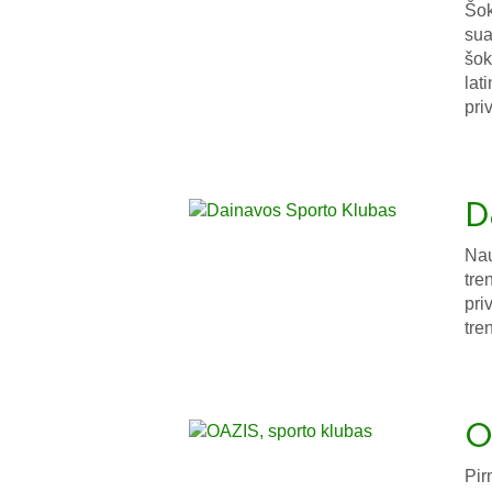
Šok
sua
šok
lat
pri
D
Nau
tre
pri
tre
O
Pir