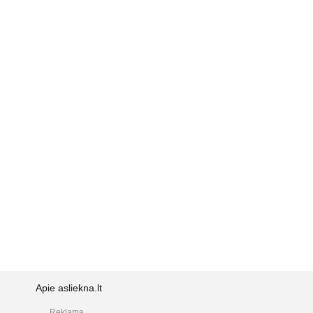
i
Apie asliekna.lt
Reklama