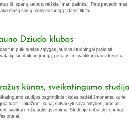
ertus iš ispanų kalbos, reiškia "man patinka". Pats pavadinimas
ako mūsų šokių mokyklos idėją : daryti tik tai
auno Dziudo klubas
bas turi puikiausias sąlygas jaunimui turiningai praleisti
svalaikį, šiuolaikinė įranga, geriausi ir kvalifikuočiausi treneriai.
ražus kūnas, sveikatingumo studij
ikatingumo studijos pagrindinis tikslas padėti žmonėms, kurie
joja turėti ""pliažinį"" kūną, sutvarkyti savo mitybos įpročius,
enti sveikai ir džiaugtis gyvenimu. Studijoje dirba tik treneriai -
fesionalai.