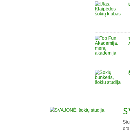
S
Stu
pra