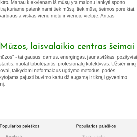
ktro. Manau kiekvienam iš mūsų yra malonu lankyti sporto
trą kuriame patenkinami tiek mūsų, tiek mūsų šeimos poreikiai,
varbiausia viskas vienu metu ir vienoje vietoje. Antras
 Mūzos, laisvalaikio centras šeimai
mūzos" - tai gausus, darnus, energingas, jaunatviškas, pozityvia
tantis, nuolat tobulėjantis, profesionalų kolektyvas. Užsiėmimų
ovai, taikydami neformalaus ugdymo metodus, padės
kytojams pajusti buvimo kartu džiaugsmą ir tikrąjį gyvenimo
nį.
Populiarios paieškos
Populiarios paieškos
Facebook
Sveika mityba