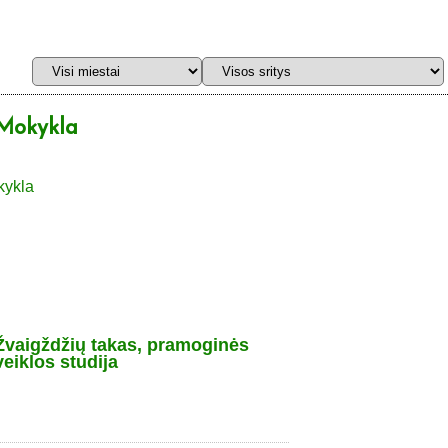
Mokykla
Žvaigždžių takas, pramoginės
veiklos studija