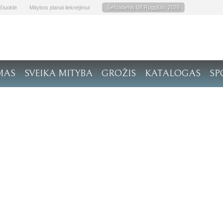
čiuoklė
Mitybos planai lieknėjimui
Šeštadienis 08 Rugpjūtis 2026
MAS
SVEIKA MITYBA
GROŽIS
KATALOGAS
SP