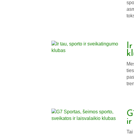
spo
asm
tok
I
k
Mes
tie
pas
tre
G
ir
Tai