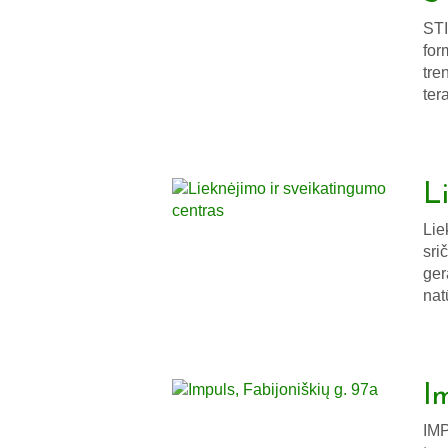
STI
for
tre
ter
L
Lie
sri
ger
nat
I
IMP