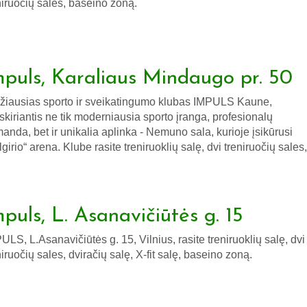
niruočių sales, baseino zoną.
mpuls, Karaliaus Mindaugo pr. 50
žiausias sporto ir sveikatingumo klubas IMPULS Kaune,
iskiriantis ne tik moderniausia sporto įranga, profesionalų
anda, bet ir unikalia aplinka - Nemuno sala, kurioje įsikūrusi
lgirio“ arena. Klube rasite treniruoklių salę, dvi treniruočių sales,
mpuls, L. Asanavičiūtės g. 15
ULS, L.Asanavičiūtės g. 15, Vilnius, rasite treniruoklių salę, dvi
niruočių sales, dviračių salę, X-fit salę, baseino zoną.