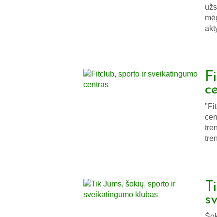
užs
mėg
akt
F
c
"Fi
cen
tre
tre
Ti
s
Šok