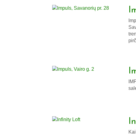
I
Imp
Sav
tre
pir
Im
IMP
sal
In
Kai