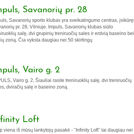
mpuls, Savanorių pr. 28
uls, Savanorių sporto klubas yra sveikatingumo centras, įsikūrę
anorių pr. 28, Vilniuje. Impuls, Savanorių klubas siūlo
niruoklių salę, dvi grupinių treniruočių sales ir erdvią baseino bei
čių zoną. Čia vyksta daugiau nei 50 skirtingų
puls, Vairo g. 2
ULS, Vairo g. 2, Šiauliai rasite treniruoklių salę, dvi treniruočių
es, dviračių salę ir baseino zoną.
finity Loft
p viena iš mūsų lankytojų pasakė - "Infinity Loft" tai daugiau nei