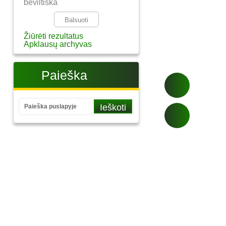
beviltiška
Žiūrėti rezultatus
Apklausų archyvas
Paieška
ų