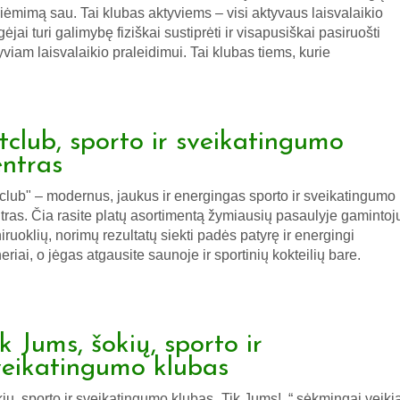
iėmimą sau. Tai klubas aktyviems – visi aktyvaus laisvalaikio
ėjai turi galimybę fiziškai sustiprėti ir visapusiškai pasiruošti
yviam laisvalaikio praleidimui. Tai klubas tiems, kurie
itclub, sporto ir sveikatingumo
entras
tclub" – modernus, jaukus ir energingas sporto ir sveikatingumo
tras. Čia rasite platų asortimentą žymiausių pasaulyje gamintoj
niruoklių, norimų rezultatų siekti padės patyrę ir energingi
neriai, o jėgas atgausite saunoje ir sportinių kokteilių bare.
k Jums, šokių, sporto ir
veikatingumo klubas
ių, sporto ir sveikatingumo klubas „Tik Jums!..“ sėkmingai veiki