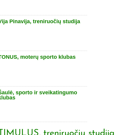
Vija Pinavija, treniruočių studija
TONUS, moterų sporto klubas
Šaulė, sporto ir sveikatingumo
klubas
TIMULUS, treniruočių studija