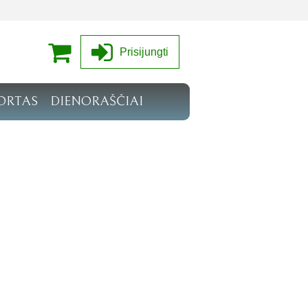
Prisijungti
ORTAS
DIENORAŠČIAI