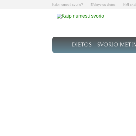
Kaip numesti svorio?
Efektyvios dietos
KMI skai
DIETOS
SVORIO METI