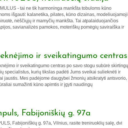
MULUS - tai ne tik harmoninga mankšta tobuloms kūno
moms išgauti: kalanetika, pilates, kūno dizainas, modeliuojamoji
niruotė, nėščiųjų ir mamyčių mankšta. Tai atpalaiduojančios
apijos, savianalizės pamokos, moteriškų pomėgių saviraiška ir
ieknėjimo ir sveikatingumo centras
knėjimo ir sveikatingumo centras po savo stogu subūrė skirting
čių specialistus, kurių tikslas padėti Jums sveikai sulieknėti ir
ai jaustis. Mes padėjome daugybei žmonių atsikratyti antsvorio,
ūraliai sumažinti kūno apimtis ir įgyti naudingų
mpuls, Fabijoniškių g. 97a
ULS, Fabijoniškių g. 97a, Vilnius, rasite treniruoklių salę, dvi