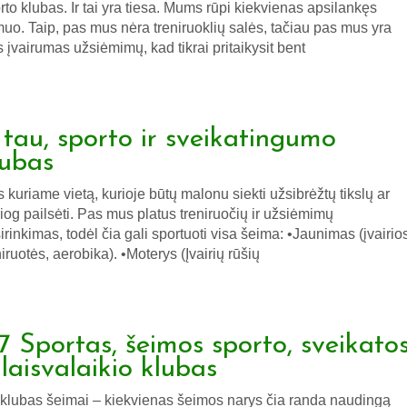
rto klubas. Ir tai yra tiesa. Mums rūpi kiekvienas apsilankęs
uo. Taip, pas mus nėra treniruoklių salės, tačiau pas mus yra
s įvairumas užsiėmimų, kad tikrai pritaikysit bent
r tau, sporto ir sveikatingumo
lubas
 kuriame vietą, kurioje būtų malonu siekti užsibrėžtų tikslų ar
siog pailsėti. Pas mus platus treniruočių ir užsiėmimų
irinkimas, todėl čia gali sportuoti visa šeima: •Jaunimas (įvairio
niruotės, aerobika). •Moterys (Įvairių rūšių
7 Sportas, šeimos sporto, sveikato
 laisvalaikio klubas
 klubas šeimai – kiekvienas šeimos narys čia randa naudingą