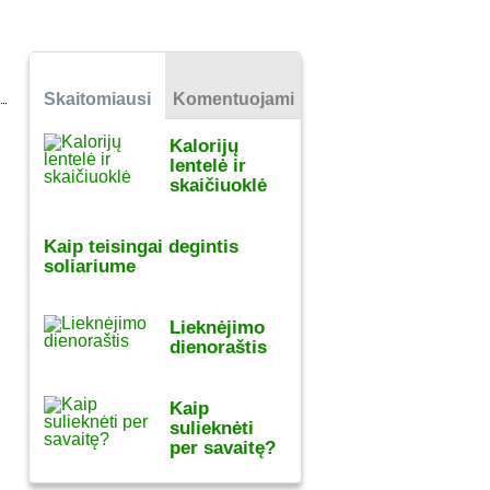
Skaitomiausi
Komentuojami
Kalorijų
lentelė ir
skaičiuoklė
Kaip teisingai degintis
soliariume
Lieknėjimo
dienoraštis
Kaip
sulieknėti
per savaitę?