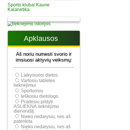
Sporto klubai Kaune
Kalanetika
Apklausos
Aš noriu numesti svorio ir
imsiuosi aktyvių veiksmų:
Laikysiuosi dietos
Vartosiu tabletes
lieknėjimui
Sportuosiu
Ieškosiu dietologo
Pradėsiu pildyti
ASLIEKNA lieknėjimo
dienoraštį
Nieko nedarysiu, nes aš
patenkita
Nieko nedarysiu, nes aš