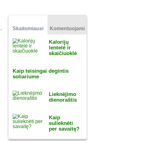
Skaitomiausi
Komentuojami
Kalorijų
lentelė ir
skaičiuoklė
Kaip teisingai degintis
soliariume
Lieknėjimo
dienoraštis
Kaip
sulieknėti
per savaitę?