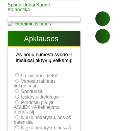
Sporto klubai Kaune
Kalanetika
Apklausos
Aš noriu numesti svorio ir
imsiuosi aktyvių veiksmų:
Laikysiuosi dietos
Vartosiu tabletes
lieknėjimui
Sportuosiu
Ieškosiu dietologo
Pradėsiu pildyti
ASLIEKNA lieknėjimo
dienoraštį
Nieko nedarysiu, nes aš
patenkita
Nieko nedarysiu, nes aš