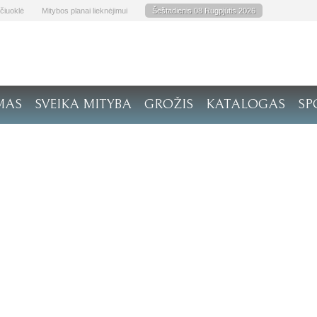
čiuoklė
Mitybos planai lieknėjimui
Šeštadienis 08 Rugpjūtis 2026
MAS
SVEIKA MITYBA
GROŽIS
KATALOGAS
SP