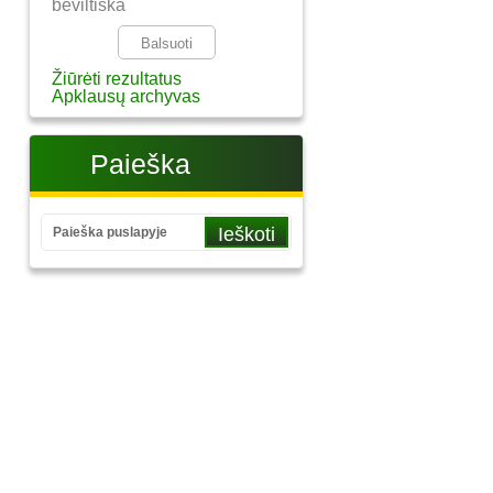
beviltiška
Žiūrėti rezultatus
Apklausų archyvas
Paieška