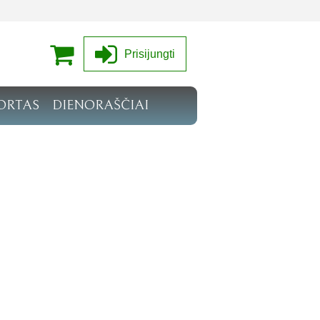
Prisijungti
ORTAS
DIENORAŠČIAI