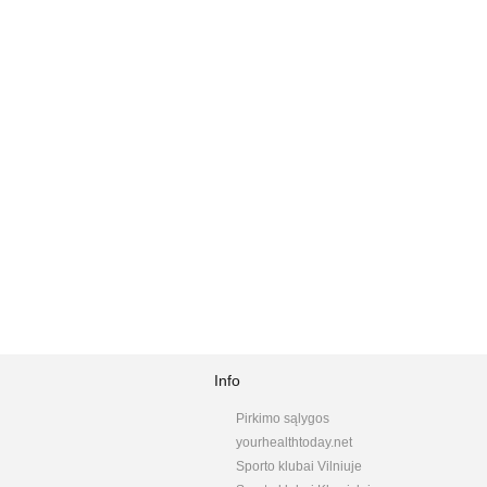
Info
Pirkimo sąlygos
yourhealthtoday.net
Sporto klubai Vilniuje