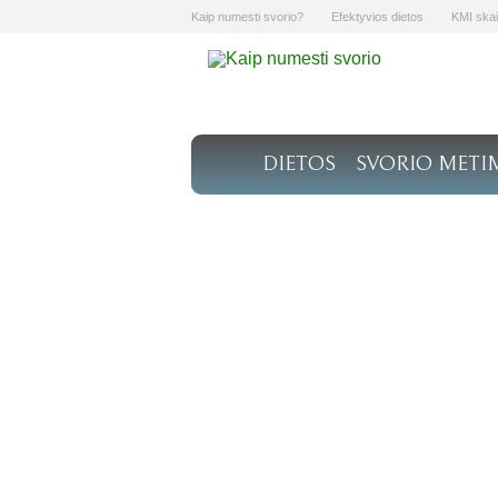
Kaip numesti svorio?
Efektyvios dietos
KMI skai
DIETOS
SVORIO METI