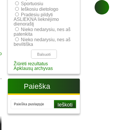
Sportuosiu
Ieškosiu dietologo
Pradėsiu pildyti
ASLIEKNA lieknėjimo
dienoraštį
Nieko nedarysiu, nes aš
patenkita
Nieko nedarysiu, nes aš
beviltiška
Žiūrėti rezultatus
Apklausų archyvas
Paieška