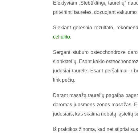
Efektyviam „Stebūklingų taurelių” nau
pritvirtinti taureles, dozuojant vakuum
Siekiant geresnio rezultato, rekome
celiulito
.
Sergant stuburo osteochondroze darom
slankstelių. Esant kaklo osteochondroz
judesiai taurele. Esant peršalimui ir 
link pečių.
Darant masažą taurelių pagalba pager
daromas juosmens zonos masažas. Esa
judesiais, kas skatina riebalų ląstelių 
Iš praktikos žinoma, kad net stipriai s