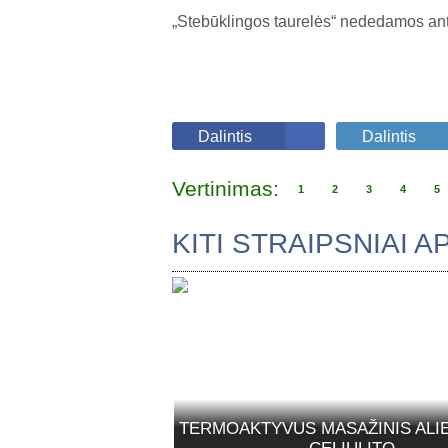
„Stebūklingos taurelės“ nededamos ant st
Dalintis
Dalintis
Vertinimas:
1
2
3
4
5
KITI STRAIPSNIAI 
TERMOAKTYVUS MASAŽINIS ALI