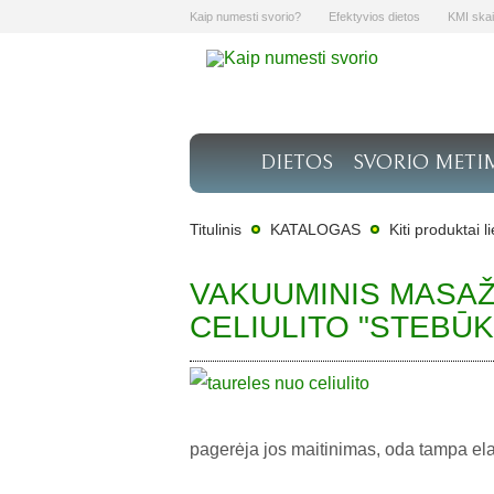
Kaip numesti svorio?
Efektyvios dietos
KMI skai
DIETOS
SVORIO METI
Titulinis
KATALOGAS
Kiti produktai l
VAKUUMINIS MASA
CELIULITO "STEBŪ
pagerėja jos maitinimas, oda tampa elas