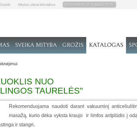
čiuoklė
Mitybos planai lieknėjimui
Ketvirtadienis 06 Rugpjūtis 2026
MAS
SVEIKA MITYBA
GROŽIS
KATALOGAS
SP
ieknėjimui
ŽUOKLIS NUO
KLINGOS TAURELĖS"
Rekomenduojama naudoti darant vakuuminį anticeliulitin
masažą, kurio dėka vyksta kraujo ir limfos antplūdis į odą
tinga ir stangri.