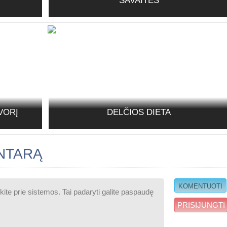
SAVAITĖS
VORĮ
DELČIOS DIETA
NTARĄ
PRISIJUNGTI