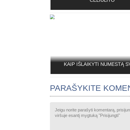
CELIULITO
KAIP IŠLAIKYTI NUMESTĄ S
PARAŠYKITE KOME