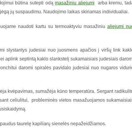
dojimui būtina sutepti odą
masažiniu aliejumi
arba kremu, tad
o jėgą jų suspaudimu. Naudojimo laikas skiriamas individualiai.
nduojame naudoti kartu su termoaktyviu masažiniu
aliejumi nu
i slystantys judesiai nuo juosmens apačios į viršų link kakl
ei aplink septintą kaklo slankstelį sukamaisiais judesiais darom
bronchitui daromi spiralės pavidalo judesiai nuo nugaros viduri
ėja kvėpavimas, sumažėja kūno temperatūra. Sergant radikulit
nt celiulitui, probleminės vietos masažuojamos sukamaisiai
susiskaidymą.
uspaudus taurelę kapiliarų sienelės nepažeidžiamos.