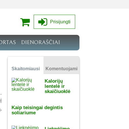
Prisijungti
ORTAS
DIENORAŠČIAI
Skaitomiausi
Komentuojami
Kalorijų
lentelė ir
skaičiuoklė
į
Kaip teisingai degintis
,
soliariume
Lieknėjimo