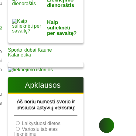
a
dienoraštis
Kaip
o
sulieknėti
per savaitę?
Sporto klubai Kaune
o
Kalanetika
i
o
Apklausos
u
Aš noriu numesti svorio ir
s
imsiuosi aktyvių veiksmų:
Laikysiuosi dietos
Vartosiu tabletes
lieknėjimui