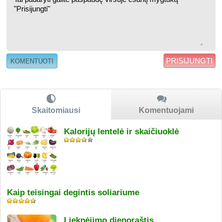
PRISIJUNGTI
Skaitomiausi
Komentuojami
Kalorijų lentelė ir skaičiuoklė
Kaip teisingai degintis soliariume
Lieknėjimo dienoraštis