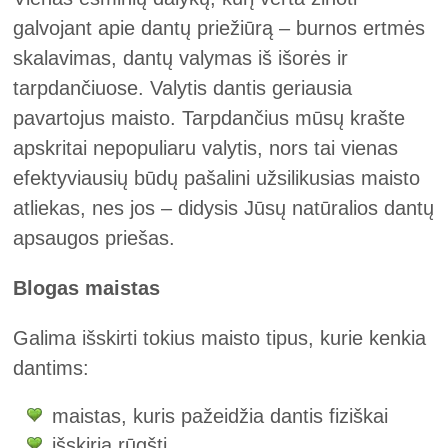
galvojant apie dantų priežiūrą – burnos ertmės
skalavimas, dantų valymas iš išorės ir
tarpdančiuose. Valytis dantis geriausia
pavartojus maisto. Tarpdančius mūsų krašte
apskritai nepopuliaru valytis, nors tai vienas
efektyviausių būdų pašalini užsilikusias maisto
atliekas, nes jos – didysis Jūsų natūralios dantų
apsaugos priešas.
Blogas maistas
Galima išskirti tokius maisto tipus, kurie kenkia
dantims:
maistas, kuris pažeidžia dantis fiziškai
išskiria rūgštį