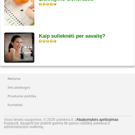
Kaip sulieknėti per savaitę?
Reklama
Seo paslaugos
Privatumo politika
Kontaktai
Visos teisės saugomos. © 2026 asliekna.lt. |
Atsakomybės apribojimas
Kopijuoti, dauginti bei platinti galima tik gavus raštišką asliekna.lt
administracijos sutikimą.