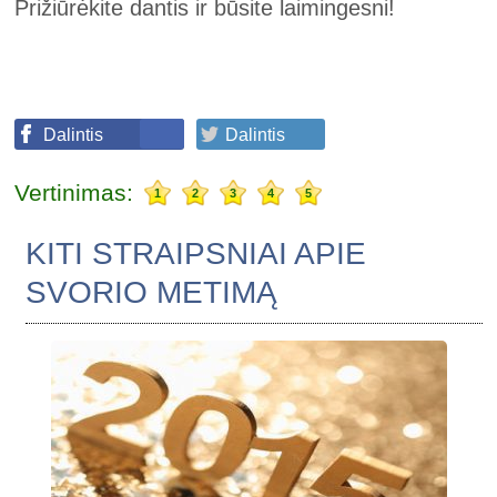
Prižiūrėkite dantis ir būsite laimingesni!
Dalintis
Dalintis
Vertinimas:
1
2
3
4
5
KITI STRAIPSNIAI APIE
SVORIO METIMĄ