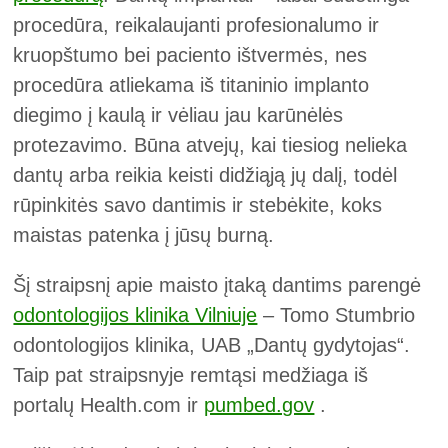
procedūra, reikalaujanti profesionalumo ir
kruopštumo bei paciento ištvermės, nes
procedūra atliekama iš titaninio implanto
diegimo į kaulą ir vėliau jau karūnėlės
protezavimo. Būna atvejų, kai tiesiog nelieka
dantų arba reikia keisti didžiąją jų dalį, todėl
rūpinkitės savo dantimis ir stebėkite, koks
maistas patenka į jūsų burną.
Šį straipsnį apie maisto įtaką dantims parengė
odontologijos klinika Vilniuje
– Tomo Stumbrio
odontologijos klinika, UAB „Dantų gydytojas“.
Taip pat straipsnyje remtąsi medžiaga iš
portalų Health.com ir
pumbed.gov
.