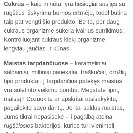
Cukrus
– kaip minėta, yra tiesiogiai susijęs su
rūgšties išskyrimu burnos ertmėje, todėl būtina
taip pat vengti šio produkto. Be to, per daug
cukraus organizme sukelia įvairius sutrikimus.
Kontroliuojant cukraus kiekį organizme,
lengviau jaučiasi ir kūnas.
Maistas tarpdančiuose
– karameliniai
saldainiai, miltiniai patiekalai, traškučiai, drožlių
tipo produktai. Į tarpdančius patekęs maistas
yra sulėtinto veikimo bomba. Mėgstate lipnų
maistą? Dozuokite ar apskritai atsisakykite,
pagailėkite savo dantų. Jei tai saldus maistas,
Jums tikrai nepasisekė – į pagalbą ateina
rūgščiosios
bakterijos, kurios turi vienintelį