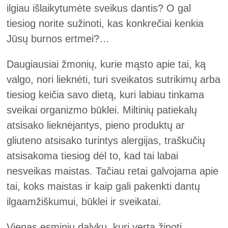
ilgiau išlaikytumėte sveikus dantis? O gal
tiesiog norite sužinoti, kas konkrečiai kenkia
Jūsų burnos ertmei?…
Daugiausiai žmonių, kurie mąsto apie tai, ką
valgo, nori lieknėti, turi sveikatos sutrikimų arba
tiesiog keičia savo dietą, kuri labiau tinkama
sveikai organizmo būklei. Miltinių patiekalų
atsisako lieknėjantys, pieno produktų ar
gliuteno atsisako turintys alergijas, traškučių
atsisakoma tiesiog dėl to, kad tai labai
nesveikas maistas. Tačiau retai galvojama apie
tai, koks maistas ir kaip gali pakenkti dantų
ilgaamžiškumui, būklei ir sveikatai.
Vienas esminių dalykų, kurį verta žinoti