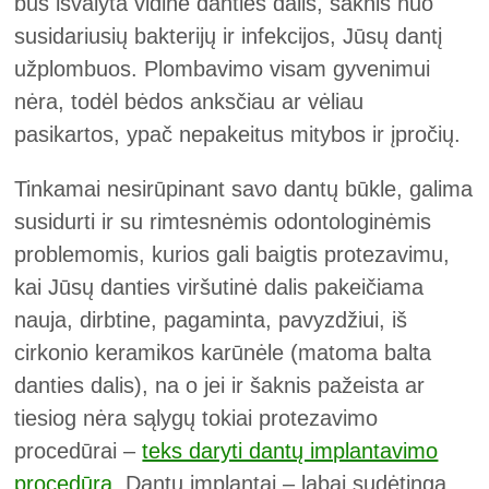
bus išvalyta vidinė danties dalis, šaknis nuo
susidariusių bakterijų ir infekcijos, Jūsų dantį
užplombuos. Plombavimo visam gyvenimui
nėra, todėl bėdos anksčiau ar vėliau
pasikartos, ypač nepakeitus mitybos ir įpročių.
Tinkamai nesirūpinant savo dantų būkle, galima
susidurti ir su rimtesnėmis odontologinėmis
problemomis, kurios gali baigtis protezavimu,
kai Jūsų danties viršutinė dalis pakeičiama
nauja, dirbtine, pagaminta, pavyzdžiui, iš
cirkonio keramikos karūnėle (matoma balta
danties dalis), na o jei ir šaknis pažeista ar
tiesiog nėra sąlygų tokiai protezavimo
procedūrai –
teks daryti dantų implantavimo
procedūrą
. Dantų implantai – labai sudėtinga