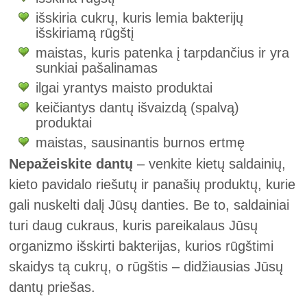
išskiria cukrų, kuris lemia bakterijų
išskiriamą rūgštį
maistas, kuris patenka į tarpdančius ir yra
sunkiai pašalinamas
ilgai yrantys maisto produktai
keičiantys dantų išvaizdą (spalvą)
produktai
maistas, sausinantis burnos ertmę
Nepažeiskite dantų
– venkite kietų saldainių,
kieto pavidalo riešutų ir panašių produktų, kurie
gali nuskelti dalį Jūsų danties. Be to, saldainiai
turi daug cukraus, kuris pareikalaus Jūsų
organizmo išskirti bakterijas, kurios rūgštimi
skaidys tą cukrų, o rūgštis – didžiausias Jūsų
dantų priešas.