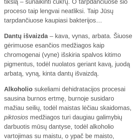
tikslą – sunaikinti cukrų. O tarpdančiuose šio
proceso taip lengvai neatliksi. Taip Jūsų
tarpdančiuose kaupiasi bakterijos…
Dantų išvaizda
– kava, vynas, arbata. Šiuose
gėrimuose esančios medžiagos kaip
chromogenai (vyne) išskiria spalvos kitimo
pigmentus, todėl nuolatos geriant kavą, juodą
arbatą, vyną, kinta dantų išvaizdą.
Alkoholio
sukeliami dehidratacijos procesai
sausina burnos ertmę, burnoje susidaro
mažiau seilių, todėl maistas lėčiau skaidomas,
piktosios
medžiagos turi daugiau galimybių
darbuotis mūsų dantyse, todėl alkoholio
vartojimas su maistu, o ypač be maisto,