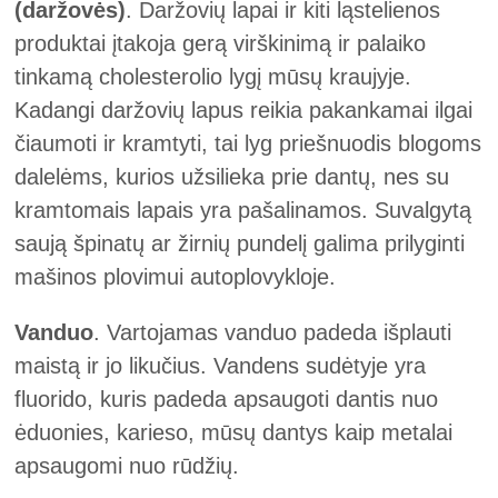
(daržovės)
.
Daržovių lapai ir kiti ląstelienos
produktai įtakoja gerą virškinimą ir palaiko
tinkamą cholesterolio lygį mūsų kraujyje.
Kadangi daržovių lapus reikia pakankamai ilgai
čiaumoti ir kramtyti, tai lyg priešnuodis blogoms
dalelėms, kurios užsilieka prie dantų, nes su
kramtomais lapais yra pašalinamos. Suvalgytą
saują špinatų ar žirnių pundelį galima prilyginti
mašinos plovimui autoplovykloje.
Vanduo
. Vartojamas vanduo padeda išplauti
maistą ir jo likučius. Vandens sudėtyje yra
fluorido, kuris padeda apsaugoti dantis nuo
ėduonies, karieso, mūsų dantys kaip metalai
apsaugomi nuo rūdžių.