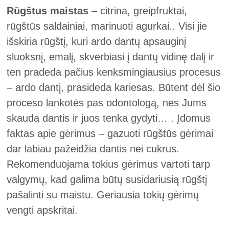
Rūgštus maistas
– citrina, greipfruktai,
rūgštūs saldainiai, marinuoti agurkai.. Visi jie
išskiria rūgštį, kuri ardo dantų apsauginį
sluoksnį, emalį, skverbiasi į dantų vidinę dalį ir
ten pradeda pačius kenksmingiausius procesus
– ardo dantį, prasideda kariesas. Būtent dėl šio
proceso lankotės pas odontologą, nes Jums
skauda dantis ir juos tenka gydyti… . Įdomus
faktas apie gėrimus – gazuoti rūgštūs gėrimai
dar labiau pažeidžia dantis nei cukrus.
Rekomenduojama tokius gėrimus vartoti tarp
valgymų, kad galima būtų susidariusią rūgštį
pašalinti su maistu. Geriausia tokių gėrimų
vengti apskritai.