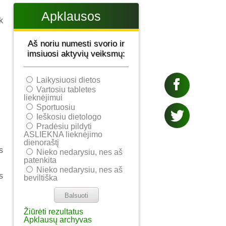
Apklausos
k
Aš noriu numesti svorio ir
imsiuosi aktyvių veiksmų:
Laikysiuosi dietos
Vartosiu tabletes
lieknėjimui
Sportuosiu
Ieškosiu dietologo
Pradėsiu pildyti
ASLIEKNA lieknėjimo
dienoraštį
s
Nieko nedarysiu, nes aš
patenkita
Nieko nedarysiu, nes aš
s
beviltiška
Žiūrėti rezultatus
Apklausų archyvas