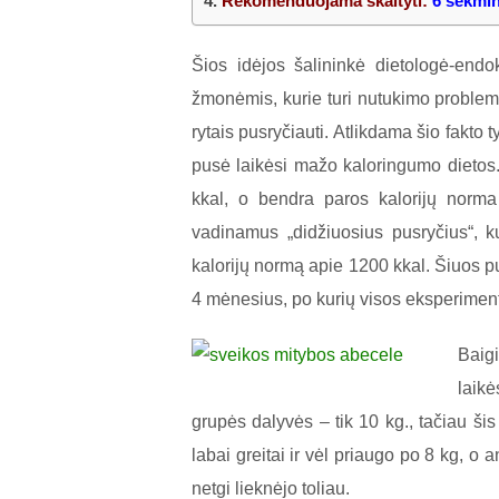
4.
Rekomenduojama skaityti:
6 sėkmin
Šios idėjos šalininkė dietologė-end
žmonėmis, kurie turi nutukimo problem
rytais pusryčiauti. Atlikdama šio fakto 
pusė laikėsi mažo kaloringumo dietos
kkal, o bendra paros kalorijų norma
vadinamus „didžiuosius pusryčius“, k
kalorijų normą apie 1200 kkal. Šiuos pus
4 mėnesius, po kurių visos eksperiment
Baig
laik
grupės dalyvės – tik 10 kg., tačiau ši
labai greitai ir vėl priaugo po 8 kg, o 
netgi lieknėjo toliau.