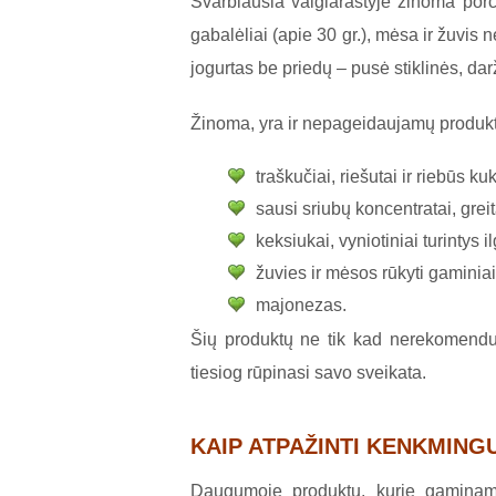
Svarbiausia valgiaraštyje žinoma porc
gabalėliai (apie 30 gr.), mėsa ir žuvis 
jogurtas be priedų – pusė stiklinės, dar
Žinoma, yra ir nepageidaujamų produk
traškučiai, riešutai ir riebūs 
sausi sriubų koncentratai, gre
keksiukai, vyniotiniai turintys i
žuvies ir mėsos rūkyti gaminiai
majonezas.
Šių produktų ne tik kad nerekomenduoj
tiesiog rūpinasi savo sveikata.
KAIP ATPAŽINTI KENKMING
Daugumoje produktų, kurie gaminami 