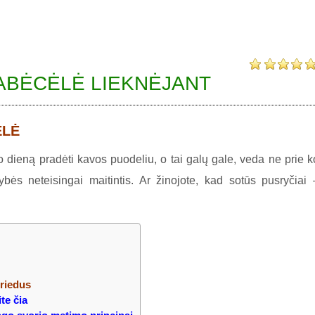
ABĖCĖLĖ LIEKNĖJANT
ĖLĖ
 dieną pradėti kavos puodeliu, o tai galų gale, veda ne prie k
bės neteisingai maitintis. Ar žinojote, kad sotūs pusryčiai 
priedus
ite čia