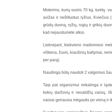
Moterims, kurių svoris 70 kg. turėtų var
avižas ir nešlifuotus ryžius. Kviečius
grūdų duoną, ryžių, rugių ir grikių duon
kad nejaustumėte alkio.
Lieknėjant, kiekvieno maitinimosi metu
vištiena, žuvis, kiaušinių baltymai, ner
per parą).
Naudinga būtų naudoti 2 valgomus šaukšt
Taip pat organizmui reikalinga ir ląst
kokių daržovių ir nesaldžių vaisių. Iši
vaisiai geriausia mėgautis po vieną ir ik