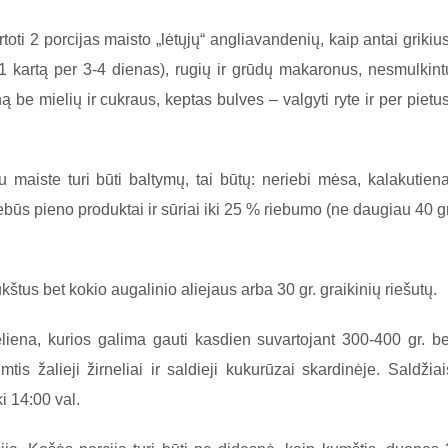
toti 2 porcijas maisto „lėtųjų“ angliavandenių, kaip antai grikius
 (1 kartą per 3-4 dienas), rugių ir grūdų makaronus, nesmulkint
ą be mielių ir cukraus, keptas bulves – valgyti ryte ir per pietus
 maiste turi būti baltymų, tai būtų: neriebi mėsa, kalakutiena
iebūs pieno produktai ir sūriai iki 25 % riebumo (ne daugiau 40 gr
us bet kokio augalinio aliejaus arba 30 gr. graikinių riešutų.
eliena, kurios galima gauti kasdien suvartojant 300-400 gr. be
mtis žalieji žirneliai ir saldieji kukurūzai skardinėje. Saldžiai
i 14:00 val.