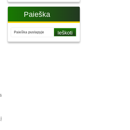
Paieška
s
į