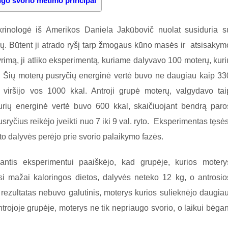
go svorio metimo principai
okrinologė iš Amerikos Daniela Jakūbovič nuolat susiduria s
ų. Būtent ji atrado ryšį tarp žmogaus kūno masės ir atsisakym
tyrimą, ji atliko eksperimentą, kuriame dalyvavo 100 moterų, kuri
. Šių moterų pusryčių energinė vertė buvo ne daugiau kaip 33
 viršijo vos 1000 kkal. Antroji grupė moterų, valgydavo tai
urių energinė vertė buvo 600 kkal, skaičiuojant bendrą paro
ryčius reikėjo įveikti nuo 7 iki 9 val. ryto. Eksperimentas tęsės
o dalyvės perėjo prie svorio palaikymo fazės.
iantis eksperimentui paaiškėjo, kad grupėje, kurios motery
ėsi mažai kaloringos dietos, dalyvės neteko 12 kg, o antrosio
s rezultatas nebuvo galutinis, moterys kurios sulieknėjo daugiau
antrojoje grupėje, moterys ne tik nepriaugo svorio, o laikui bėgan