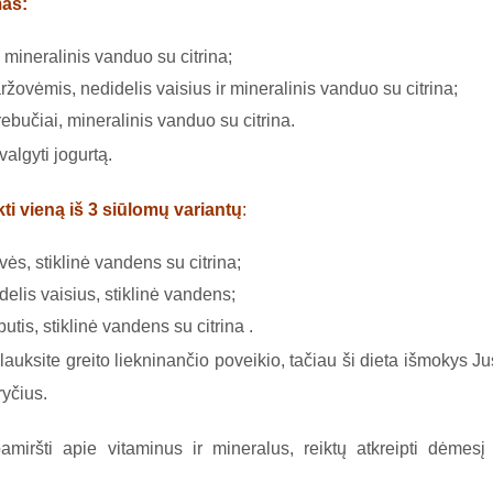
mas:
 mineralinis vanduo su citrina;
aržovėmis, nedidelis vaisius ir mineralinis vanduo su citrina;
ebučiai, mineralinis vanduo su citrina.
algyti jogurtą.
i vieną iš 3 siūlomų variantų
:
vės, stiklinė vandens su citrina;
delis vaisius, stiklinė vandens;
butis, stiklinė vandens su citrina .
lauksite greito liekninančio poveikio, tačiau ši dieta išmokys Ju
ryčius.
amiršti apie vitaminus ir mineralus, reiktų atkreipti dėmesį 