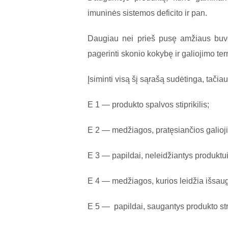
imuninės sistemos deficito ir pan.
Daugiau nei prieš pusę amžiaus buvo
pagerinti skonio kokybę ir galiojimo t
Įsiminti visą šį sąrašą sudėtinga, tačia
Е 1 — produkto spalvos stiprikilis;
Е 2 — medžiagos, pratęsiančios galioji
Е 3 — papildai, neleidžiantys produktui
Е 4 — medžiagos, kurios leidžia išsaug
Е 5 — papildai, saugantys produkto str