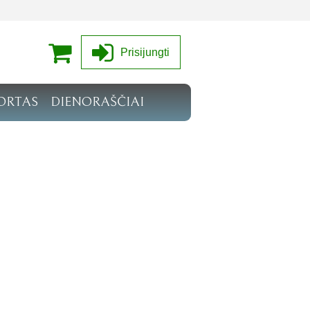
Prisijungti
ORTAS
DIENORAŠČIAI