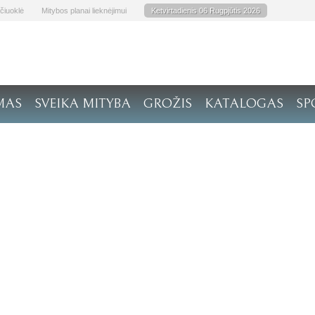
čiuoklė
Mitybos planai lieknėjimui
Ketvirtadienis 06 Rugpjūtis 2026
MAS
SVEIKA MITYBA
GROŽIS
KATALOGAS
SP