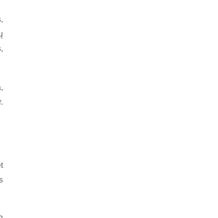
,
ų
,
,
.
t
s