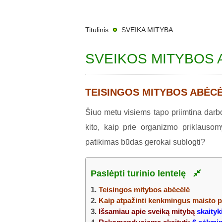
Titulinis
SVEIKA MITYBA
SVEIKOS MITYBOS 
TEISINGOS MITYBOS ABĖC
Šiuo metu visiems tapo priimtina darbo
kito, kaip prie organizmo priklausomy
patikimas būdas gerokai sublogti?
Paslėpti turinio lentelę
1.
Teisingos mitybos abėcėlė
2.
Kaip atpažinti kenkmingus maisto 
3.
Išsamiau apie sveiką mitybą
skaityk