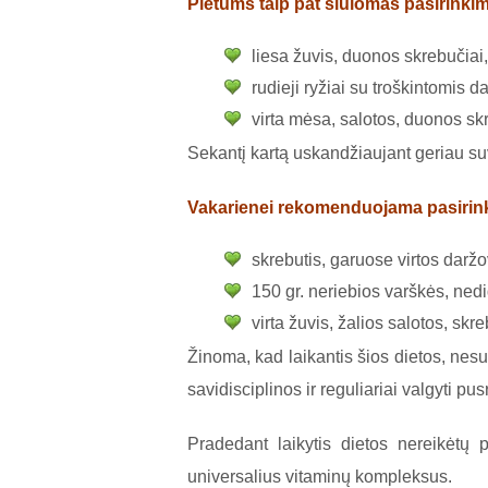
Pietums
taip pat siūlomas pasirinki
liesa žuvis, duonos skrebučiai,
rudieji ryžiai su troškintomis d
virta mėsa, salotos, duonos skr
Sekantį kartą uskandžiaujant geriau suv
Vakarienei
rekomenduojama pasirinkt
skrebutis, garuose virtos daržo
150 gr. neriebios varškės, nedi
virta žuvis, žalios salotos, skre
Žinoma, kad laikantis šios dietos, nesu
savidisciplinos ir reguliariai valgyti pus
Pradedant laikytis dietos nereikėtų p
universalius vitaminų kompleksus.