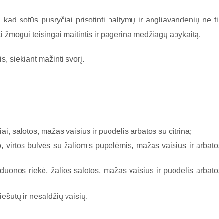
 kad sotūs pusryčiai prisotinti baltymų ir angliavandenių ne ti
ti žmogui teisingai maitintis ir pagerina medžiagų apykaitą.
is, siekiant mažinti svorį.
ai, salotos, mažas vaisius ir puodelis arbatos su citrina;
io, virtos bulvės su žaliomis pupelėmis, mažas vaisius ir arbato
duonos riekė, žalios salotos, mažas vaisius ir puodelis arbato
iešutų ir nesaldžių vaisių.