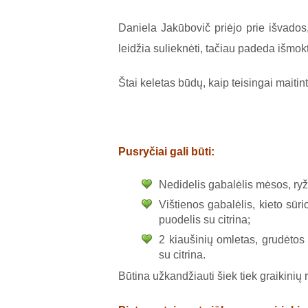
Daniela Jakūbovič priėjo prie išvados,
leidžia sulieknėti, tačiau padeda išmok
Štai keletas būdų, kaip teisingai maitint
Pusryčiai gali būti
:
Nedidelis gabalėlis mėsos, ryži
Vištienos gabalėlis, kieto sūr
puodelis su citrina;
2 kiaušinių omletas, grudėtos 
su citrina.
Būtina užkandžiauti šiek tiek graikinių r