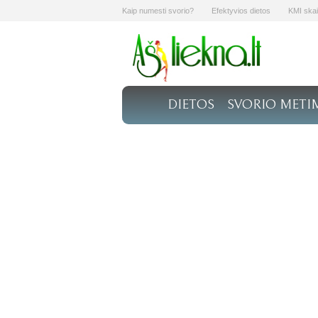
Kaip numesti svorio?
Efektyvios dietos
KMI skai
DIETOS
SVORIO METI