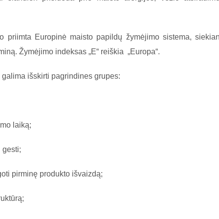
 priimta Europinė maisto papildų žymėjimo sistema, siekian
erminą. Žymėjimo indeksas „E“ reiškia „Europa“.
u galima išskirti pagrindines grupes:
mo laiką;
 gesti;
oti pirminę produkto išvaizdą;
uktūrą;