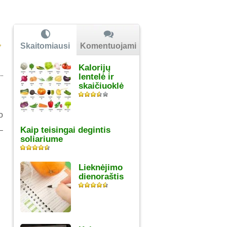
Skaitomiausi
Komentuojami
Kalorijų
lentelė ir
skaičiuoklė
o
Kaip teisingai degintis
–
soliariume
Lieknėjimo
dienoraštis