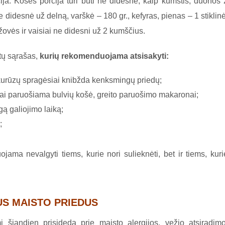
ija. Košės porcija turi būti ne didesnė, kaip kumštis, duonos 
ne didesnė už delną, varškė – 180 gr., kefyras, pienas – 1 stiklinė
žovės ir vaisiai ne didesni už 2 kumščius.
tų sąrašas,
kurių rekomenduojama atsisakyti:
kukurūzų spragėsiai knibžda kenksmingų priedų;
itai paruošiama bulvių košė, greito paruošimo makaronai;
lgą galiojimo laiką;
;
ama nevalgyti tiems, kurie nori sulieknėti, bet ir tiems, kuri
US MAISTO PRIEDUS
šiandien prisideda prie maisto alergijos, vežio atsiradimo