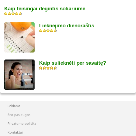
Kaip teisingai degintis soliariume
Lieknėjimo dienoraštis
Kaip sulieknėti per savaitę?
Reklama
Seo paslaugos
Privatumo politika
Kontaktai